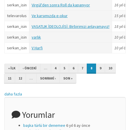
serkan_isin
Virgül'den sonra Roll da kapanıyor
16 yıl
önc
televarolus
Ve karşımızda e-okur
15 yıl
önc
serkan_isin
VASATLIK İDEOLOJİSİ: Birbirimizi anlayamayız!
18 yıl
önc
serkan_isin
varlık
10 yıl
önc
serkan_isin
V Harfi
10 yıl
önc
« ILK
‹ ÖNCEKI
…
4
5
6
7
8
9
10
11
12
…
SONRAKI ›
SON »
daha fazla
Yorumlar
başka türlü bir denemee
6 yıl 6 ay önce