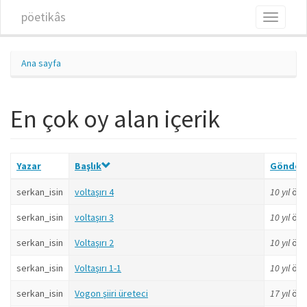
Ana içeriğe atla
pöetikâs
Toggle
navigati
Ana sayfa
En çok oy alan içerik
Yazar
Başlık
Gönder
serkan_isin
voltaşırı 4
10 yıl
önc
serkan_isin
voltaşırı 3
10 yıl
önc
serkan_isin
Voltaşırı 2
10 yıl
önc
serkan_isin
Voltaşırı 1-1
10 yıl
önc
serkan_isin
Vogon şiiri üreteci
17 yıl
önc