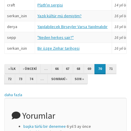
craft
Plath'ın sergisi
14 yıl
önc
serkan_isin
Yazılı kültür mü demiştim?
16 yıl
önc
derya
Yapılabilecek Birşeyler Varsa Yapılmalıdır
18 yıl
önc
sepp
"Neden herkes şair?"
16 yıl
önc
serkan_isin
Bir özge Zinhar tarihçesi
16 yıl
önc
« ILK
‹ ÖNCEKI
…
66
67
68
69
70
71
72
73
74
…
SONRAKI ›
SON »
daha fazla
Yorumlar
başka türlü bir denemee
6 yıl 5 ay önce