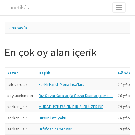
Ana içeriğe atla
pöetikâs
Toggle
navigati
Ana sayfa
En çok oy alan içerik
Yazar
Başlık
Gönder
televarolus
Farklı Farklı Mona Lisa'lar..
17 yıl
önc
soyluçekimser
Biz Sezai Karakoç'a Sezai Kısırkoç derdik.
16 yıl
önc
serkan_isin
MURAT ÜSTÜBAL'IN BİR ŞİİRİ ÜZERİNE
19 yıl
önc
serkan_isin
Busun işte yahu
16 yıl
önc
serkan_isin
Urfa'dan haber var..
19 yıl
önc