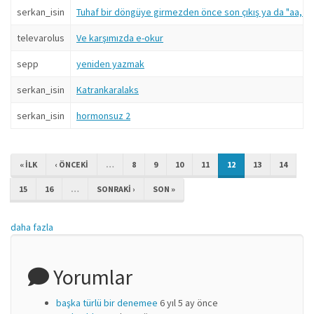
serkan_isin
Tuhaf bir döngüye girmezden önce son çıkış ya da "aa, ka
televarolus
Ve karşımızda e-okur
sepp
yeniden yazmak
serkan_isin
Katrankaralaks
serkan_isin
hormonsuz 2
« ILK
‹ ÖNCEKI
…
8
9
10
11
12
13
14
15
16
…
SONRAKI ›
SON »
daha fazla
Yorumlar
başka türlü bir denemee
6 yıl 5 ay önce