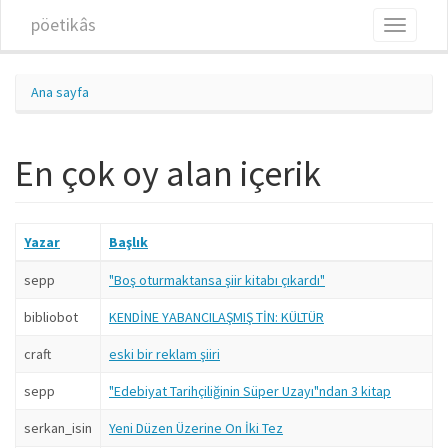
Ana içeriğe atla
pöetikâs
Toggle
navigati
Ana sayfa
En çok oy alan içerik
Yazar
Başlık
sepp
"Boş oturmaktansa şiir kitabı çıkardı"
bibliobot
KENDİNE YABANCILAŞMIŞ TİN: KÜLTÜR
craft
eski bir reklam şiiri
sepp
"Edebiyat Tarihçiliğinin Süper Uzayı"ndan 3 kitap
serkan_isin
Yeni Düzen Üzerine On İki Tez