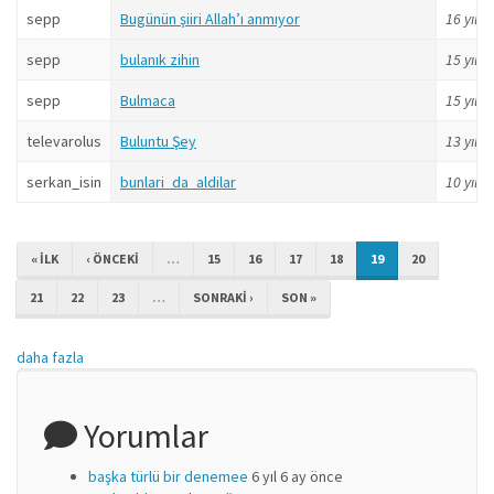
sepp
Bugünün şiiri Allah’ı anmıyor
16 yıl
ö
sepp
bulanık zihin
15 yıl
ö
sepp
Bulmaca
15 yıl
ö
televarolus
Buluntu Şey
13 yıl
ö
serkan_isin
bunlari_da_aldilar
10 yıl
ö
« ILK
‹ ÖNCEKI
…
15
16
17
18
19
20
21
22
23
…
SONRAKI ›
SON »
daha fazla
Yorumlar
başka türlü bir denemee
6 yıl 6 ay önce