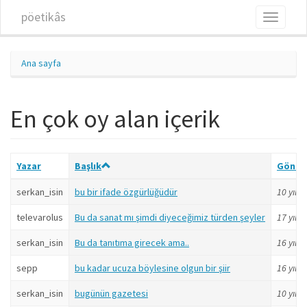
Ana içeriğe atla
pöetikâs
Toggle
navigati
Ana sayfa
En çok oy alan içerik
Yazar
Başlık
Gönde
serkan_isin
bu bir ifade özgürlüğüdür
10 yıl
ö
televarolus
Bu da sanat mı şimdi diyeceğimiz türden şeyler
17 yıl
ö
serkan_isin
Bu da tanıtıma girecek ama..
16 yıl
ö
sepp
bu kadar ucuza böylesine olgun bir şiir
16 yıl
ö
serkan_isin
bugünün gazetesi
10 yıl
ö