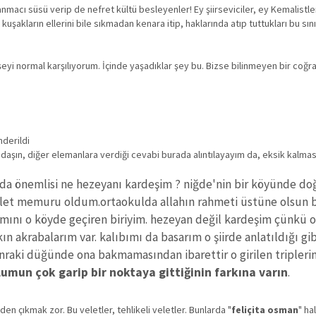
cı süsü verip de nefret kültü besleyenler! Ey şiirseviciler, ey Kemalistler, e
kların ellerini bile sıkmadan kenara itip, haklarında atıp tuttukları bu sınıf
şeyi normal karşılıyorum. İçinde yaşadıklar şey bu. Bizse bilinmeyen bir coğr
nderildi
aşın, diğer elemanlara verdiği cevabi burada alıntılayayım da, eksik kalmas
 da önemlisi ne hezeyanı kardeşim ? niğde'nin bir köyünde do
vlet memuru oldum.ortaokulda allahın rahmeti üstüne olsun b
amını o köyde geçiren biriyim. hezeyan değil kardeşim çünkü o
 akrabalarım var. kalıbımı da basarım o şiirde anlatıldığı gibi
nraki düğünde ona bakmamasından ibarettir o girilen triplerin
umun çok garip bir noktaya gittiğinin farkına varın
.
en çıkmak zor. Bu veletler, tehlikeli veletler. Bunlarda "
feliçita osman
" ha