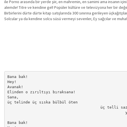
ile Porno arasında bir yerde şiir, en mahremin, en samimi ama insanın içi
alemde! Titre ve kendine gel! Popüler kültüre ve televizyona her bir değe
Birbirlerini dürte dürte kitap satışlarında 300 sınırına gerileyen üçkağıtçı
Solcular ya da kendine solcu süsü vermeyi sevenler, Ey sağcılar ve muhafa
Bana bak! 

Hey! 

Avanak! 

Elinden o zırıltıyı bıraksana! 

Sana, 

üç telinde üç sıska bülbül öten 

                                         üç telli saz
                                                    y
Bana bak! 
