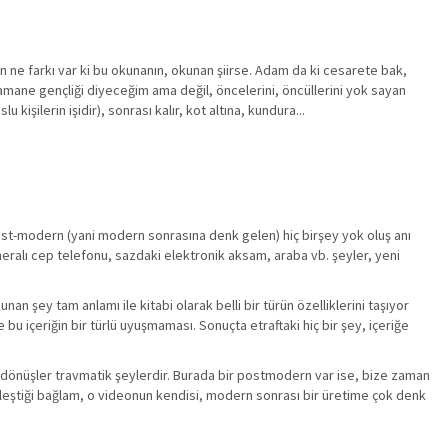
 ne farkı var ki bu okunanın, okunan şiirse. Adam da ki cesarete bak,
zamane gençliği diyeceğim ama değil, öncelerini, öncüllerini yok sayan
 kişilerin işidir), sonrası kalır, kot altına, kundura...
st-modern (yani modern sonrasına denk gelen) hiç birşey yok oluş anı
meralı cep telefonu, sazdaki elektronik aksam, araba vb. şeyler, yeni
 şey tam anlamı ile kitabi olarak belli bir türün özelliklerini taşıyor
bu içeriğin bir türlü uyuşmaması. Sonuçta etraftaki hiç bir şey, içeriğe
n dönüşler travmatik şeylerdir. Burada bir postmodern var ise, bize zaman
rleştiği bağlam, o videonun kendisi, modern sonrası bir üretime çok denk