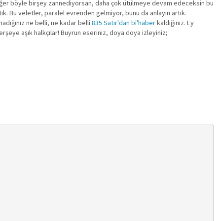
iiri eğer böyle birşey zannediyorsan, daha çok ütülmeye devam edeceksin bu
k. Bu veletler, paralel evrenden gelmiyor, bunu da anlayın artık.
adığınız ne belli, ne kadar belli
835 Satır'dan bi'haber
kaldığınız. Ey
şeye aşık halkçılar! Buyrun eseriniz, doya doya izleyiniz;