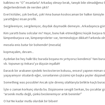
kalktınız mı “O” insanlarla? Arkadaş olmayı bırak, tanışık bile olmadığımız
değerlendirmek de nerden çıktı?
Evet kötüler, çok berbat, çok! Ama bunun koskocaman bir halkın tümüyle ne
yarattığınız insan profili.
Sergileeniyor, sergileniyor, duyduk duymadık demeyin...Arkadaşınıza gönd
Kim yarattı bunu solcular mı? Hayır, bunu hak etmediğimiz küçük burjuva tir
lümpenburjuva var, lümpenproleter var, terminolojiye dikkat! Farkında ol
mesela enis batur bir bohemdir! (mesela)
kopmayalım, devam...
Aydınlan be hey halk! Biz burada boşuna mı yırtıyoruz kendimizi' Yani bur
vb. topunun işi Ankara’ya düşsün inşallah!
Daracık bir arabanın içindeki testosteron kokusu, ensest yapının mimarı olan
yaşayamıyor olsalardı eğer, sorunlarının çözümü için başka şeyler düşünebi
Something was possible! Ancak işte direniş silahlarıyla birlikte kaçtı burad
İşte o zaman korkunç olurdu bu. Düşünsene sevgili Serkan, bu çocuklar gö
“arsenik mutlu değil, çünkü beslenemiyor artık benimle!”
O ha! Ne kadar mutlu olurduk bir bilsen!