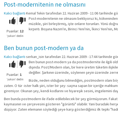
Post-modernitenin ne olmasını
Kalıcı bağlantı
Kemal Tekin
tarafından 22. Haziran 2009 - 11:06 tarihinde gö
Post-modernitenin ne olmasını bekliyoruz ki, kökeninden k
Çok iyi!
O
müzikle, şiiri birleştirmiş, işte onların torunları. Yönü 
kadar
kırpıntı. Boşuna Nazım'ın, Birinci Yeni'nin, İkinci Yeni'nin, M
iyi
Puanlar:
12
değil!
‘yukarı’ dedin
Ben bunun post-modern ya da
Kalıcı bağlantı
serkan_isin
tarafından 22. Haziran 2009 - 17:44 tarihinde gö
Ben bunun post-modern ya da postmodernite ile ilgili ol
Çok iyi!
O
dışında. Post/Modern olan, bir kere üretim tüketim ilişki
kadar
değiller. Şarkının üzerinde, söylenen şeyin üzerinde zerr
iyi
Puanlar:
1
değil!
‘yukarı’ dedin
Bizde, neden olduğunu bilmediğim, postmodern olanı böyle "
zaten. O tür -ister halk şiiri, ister bir şey- saçma sapan bir içeriğe mahk
giremiyor. Okunan şey, kendi kodlarını ve hiyareşik sesini, imgelemini day
Ben bunda postmodern ile ifade edilebilecek bir şey görmüyorum. Fakat şu
kaymasının ve çerçevesini gösteren "görüntü" olabilir. Yani buradaki her
düşüyor. Zaten elemanın söylediği şeye karşı gösterdiğimiz ilk tepki "hadi