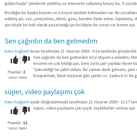
gülüm başla" denilerek çekilmiş ve internete sallanmış birşey bu. O yüzden 
Rezilliğin bir başka boyutu ve o boyut içindeki katmanları var. Bu çocuklar
edilmiş şiir, saz, yeniyetme, itilme, genç, kendini ifade etme, toplanma, d
şiiri böyle bir halt olarak pazarladığı için bu klipte bir sorun var benim içi
Sen çağırdın da ben gelmedim
Kalıcı bağlantı
liman
tarafından 21. Haziran 2009 - 0:24 tarihinde gönderildi
Sen çağırdın da ben gelmedim mi'yi duyunca anladım; Ahmet 
Çok iyi!
O
kesimin en çok bildiği şair, beni zorla şair yaptılar diyen
kadar
"yükseldiği"ne şahit oldum. Ne zaman denk gelsem, şiire da
iyi
Puanlar:
2
Kısaparmak, İkbal Gürpınar gibi şairler vs. Sadece tv'de gö
değil!
‘yukarı’ dedin
süper, video paylaşımı çok
Kalıcı bağlantı
aylak (doğrulanmadı)
tarafından 21. Haziran 2009 - 21:17 tar
süper, video paylaşımı çok iyiydi. teşekkürler serkan ışın.
Çok iyi!
O
kadar
iyi
Puanlar:
12
değil!
‘yukarı’ dedin