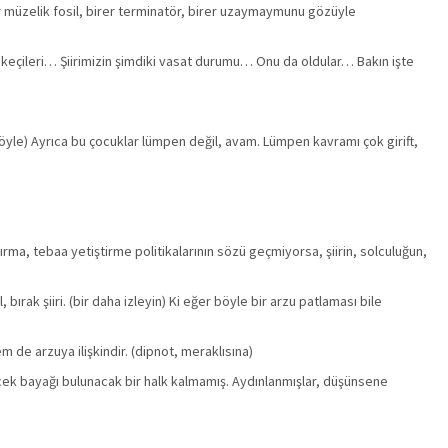
irer müzelik fosil, birer terminatör, birer uzaymaymunu gözüyle
h keçileri… Şiirimizin şimdiki vasat durumu… Onu da oldular… Bakın işte
in öyle) Ayrıca bu çocuklar lümpen değil, avam. Lümpen kavramı çok girift,
ma, tebaa yetiştirme politikalarının sözü geçmiyorsa, şiirin, solculuğun,
ırak şiiri. (bir daha izleyin) Ki eğer böyle bir arzu patlaması bile
m de arzuya ilişkindir. (dipnot, meraklısına)
ecek bayağı bulunacak bir halk kalmamış. Aydınlanmışlar, düşünsene