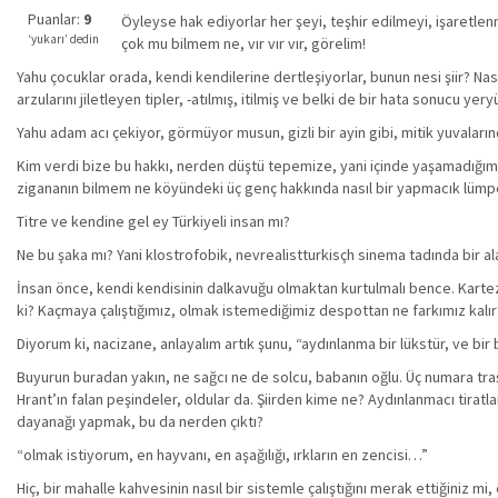
iyi
Puanlar:
9
Öyleyse hak ediyorlar her şeyi, teşhir edilmeyi, işaretle
değil!
‘yukarı’ dedin
çok mu bilmem ne, vır vır vır, görelim!
Yahu çocuklar orada, kendi kendilerine dertleşiyorlar, bunun nesi şiir? Na
arzularını jiletleyen tipler, -atılmış, itilmiş ve belki de bir hata sonucu
Yahu adam acı çekiyor, görmüyor musun, gizli bir ayin gibi, mitik yuvaların
Kim verdi bize bu hakkı, nerden düştü tepemize, yani içinde yaşamadığımı
zigananın bilmem ne köyündeki üç genç hakkında nasıl bir yapmacık lümpen ş
Titre ve kendine gel ey Türkiyeli insan mı?
Ne bu şaka mı? Yani klostrofobik, nevrealistturkisçh sinema tadında bir a
İnsan önce, kendi kendisinin dalkavuğu olmaktan kurtulmalı bence. Kartez
ki? Kaçmaya çalıştığımız, olmak istemediğimiz despottan ne farkımız kalı
Diyorum ki, nacizane, anlayalım artık şunu, “aydınlanma bir lükstür, ve bi
Buyurun buradan yakın, ne sağcı ne de solcu, babanın oğlu. Üç numara traş
Hrant’ın falan peşindeler, oldular da. Şiirden kime ne? Aydınlanmacı tira
dayanağı yapmak, bu da nerden çıktı?
“olmak istiyorum, en hayvanı, en aşağılığı, ırkların en zencisi…”
Hiç, bir mahalle kahvesinin nasıl bir sistemle çalıştığını merak ettiğiniz 