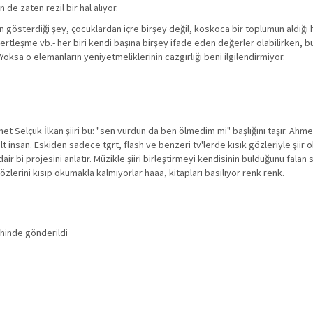
de zaten rezil bir hal alıyor.
ın gösterdiği şey, çocuklardan içre birşey değil, koskoca bir toplumun aldığı 
ertleşme vb.- her biri kendi başına birşey ifade eden değerler olabilirken, bur
n. Yoksa o elemanların yeniyetmeliklerinin cazgırlığı beni ilgilendirmiyor.
Selçuk İlkan şiiri bu: "sen vurdun da ben ölmedim mi" başlığını taşır. Ahmet 
 kült insan. Eskiden sadece tgrt, flash ve benzeri tv'lerde kısık gözleriyle şi
ir bi projesini anlatır. Müzikle şiiri birleştirmeyi kendisinin bulduğunu fala
zlerini kısıp okumakla kalmıyorlar haaa, kitapları basılıyor renk renk.
ihinde gönderildi