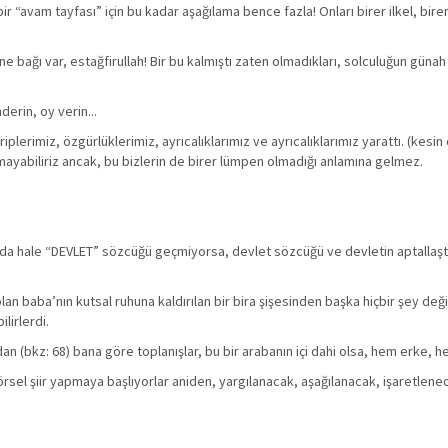
 bir “avam tayfası” için bu kadar aşağılama bence fazla! Onları birer ilkel, b
 bağı var, estağfirullah! Bir bu kalmıştı zaten olmadıkları, solculuğun güna
erin, oy verin...
iplerimiz, özgürlüklerimiz, ayrıcalıklarımız ve ayrıcalıklarımız yarattı. (kes
mayabiliriz ancak, bu bizlerin de birer lümpen olmadığı anlamına gelmez.
ada hale “DEVLET” sözcüğü geçmiyorsa, devlet sözcüğü ve devletin aptallaştır
 baba’nın kutsal ruhuna kaldırılan bir bira şişesinden başka hiçbir şey değil, b
lirlerdi.
an (bkz: 68) bana göre toplanışlar, bu bir arabanın içi dahi olsa, hem erke, he
rsel şiir yapmaya başlıyorlar aniden, yargılanacak, aşağılanacak, işaretlen