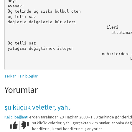
Hey! 

Avanak! 

Üç telinde üç sıska bülbül öten 

üç telli saz 

dağlarla dalgalarla kütleleri 

                                          ileri 

                                            atlatamaz
Üç telli saz 

yatağını değiştirmek isteyen 

                                        nehirlerden:-
                                                    k
                                                    
serkan_isin blogları
Yorumlar
şu küçük veletler, yahu
Kalıcı bağlantı
erden
tarafından 20. Haziran 2009 - 1:50 tarihinde gönderild
şu küçük veletler, yahu gerçekten kim bunlar, anonim değe
Çok iyi!
O
kendilerini, kendi kendilerine iş arıyorlar…
kadar