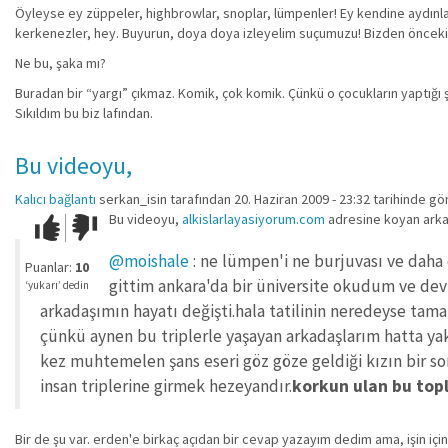
Öyleyse ey züppeler, highbrowlar, snoplar, lümpenler! Ey kendine aydınlanma
kerkenezler, hey. Buyurun, doya doya izleyelim suçumuzu! Bizden önceki kuşa
Ne bu, şaka mı?
Buradan bir “yargı” çıkmaz. Komik, çok komik. Çünkü o çocukların yaptığı 
Sıkıldım bu biz lafından.
Bu videoyu,
Kalıcı bağlantı
serkan_isin
tarafından 20. Haziran 2009 - 23:32 tarihinde gö
Bu videoyu,
alkislarlayasiyorum.com
adresine koyan arkad
Çok iyi!
O
kadar
@moishale
: ne lümpen'i ne burjuvası ve daha
iyi
Puanlar:
10
değil!
gittim ankara'da bir üniversite okudum ve de
‘yukarı’ dedin
arkadaşımın hayatı değişti.hala tatilinin neredeyse tam
çünkü aynen bu triplerle yaşayan arkadaşlarım hatta yakın
kez muhtemelen şans eseri göz göze geldiği kızın bir so
insan triplerine girmek hezeyandır.
korkun ulan bu topl
Bir de şu var. erden'e birkaç açıdan bir cevap yazayım dedim ama, işin içind