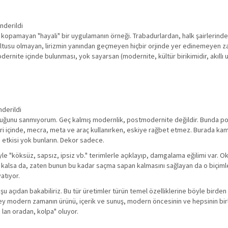
nderildi
opamayan "hayali" bir uygulamanın örneği. Trabadurlardan, halk şairlerinden
doğrultusu olmayan, lirizmin yanından geçmeyen hiçbir orjinde yer edinemeyen 
odernite içinde bulunması, yok sayarsan (modernite, kültür birikimidir, akıllı uslu
nderildi
duğunu sanmıyorum. Geç kalmış modernlik, postmodernite değildir. Bunda po
leri içinde, mecra, meta ve araç kullanırken, eskiye rağbet etmez. Burada ka
e etkisi yok bunların. Dekor sadece.
köksüz, sapsız, ipsiz vb." terimlerle açıklayıp, damgalama eğilimi var. Okunan
um kalsa da, zaten bunun bu kadar saçma sapan kalmasını sağlayan da o biçimle 
atıyor.
 açıdan bakabiliriz. Bu tür üretimler türün temel özelliklerine böyle birde
şey modern zamanın ürünü, içerik ve sunuş, modern öncesinin ve hepsinin bi
 lan oradan, kolpa" oluyor.