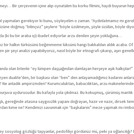
nmeyi… Bir çerçevenin içine alıp oynatalım bu korku filmini, haydi buyurun 
sıl yapmaları gerekiyor ki bunu, söyleyelim o zaman. “Aydınlatmamız mı gereki
 yeryüzüne doğmuş “bilinçsiz” şeylere “böyle üzülmeyin, şöyle üzülün, böyle di
da (ki bu bir araba içi) ibadet ediyorlar arzu denilen şeyin yokluğuna…
z bir halkın türküsünü beğenmeme lüksünü hangi bakkaldan aldık acaba. Of ç
iir şeyi analizi yapabiliyoruz, nasıl böyle bir etnografi çıkarıp, aşırı gene
landa olan bitenle “ey lümpen daşşağından damlayan herşeye aşık halkçılar!” 
yen dualite’den, bir başkası olan “ben” den anlayamadığımız kadarını anlars
r? Ne anladık ampirizmden? Kurumculuktan, babacılıktan, arzu makinelerinden,
r burjuva uydurusudur. Bu kafayla yola çıkılmaz. Bu kokuşmuş, çürümüş mantık
lı, gereğinde atasına saygısızlık yapanı doğrayan, hazır ve nazır, dirsek te
tlardan kime ne? Kendimizi savunmak için “başkalarını” meze yapmak mı rimbod
mi, ey sosyolog gözlüğü taşıyanlar, pedofiliyi gördünüz mü, peki ya oğlancılı