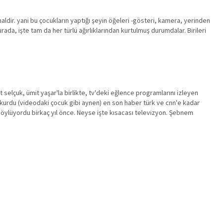
haldir. yani bu çocukların yaptığı şeyin öğeleri -gösteri, kamera, yerinden
ada, işte tam da her türlü ağırlıklarından kurtulmuş durumdalar. Birileri
selçuk, ümit yaşar'la birlikte, tv'deki eğlence programlarını izleyen
ir okurdu (videodaki çocuk gibi aynen) en son haber türk ve cnn'e kadar
n söylüyordu birkaç yıl önce. Neyse işte kısacası televizyon. Şebnem