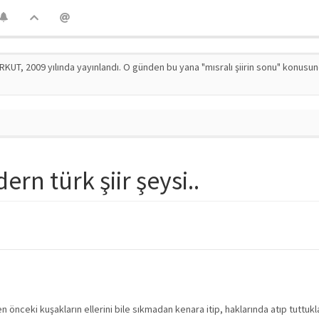
RKUT, 2009 yılında yayınlandı. O günden bu yana "mısralı şiirin sonu" konusu
rn türk şiir şeysi..
önceki kuşakların ellerini bile sıkmadan kenara itip, haklarında atıp tuttukları