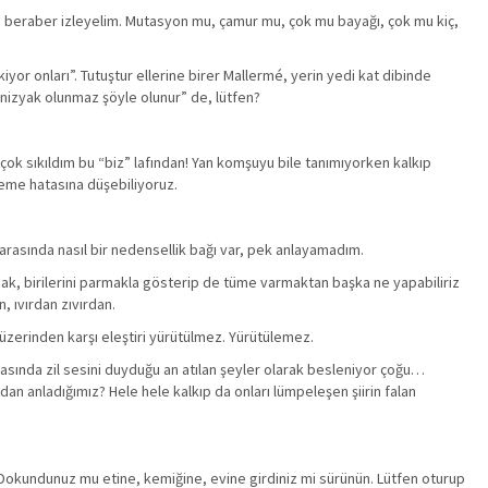
hep beraber izleyelim. Mutasyon mu, çamur mu, çok mu bayağı, çok mu kiç,
yor onları”. Tutuştur ellerine birer Mallermé, yerin yedi kat dibinde
yonizyak olunmaz şöyle olunur” de, lütfen?
ok sıkıldım bu “biz” lafından! Yan komşuyu bile tanımıyorken kalkıp
lleme hatasına düşebiliyoruz.
arasında nasıl bir nedensellik bağı var, pek anlayamadım.
ak, birilerini parmakla gösterip de tüme varmaktan başka ne yapabiliriz
 ıvırdan zıvırdan.
 üzerinden karşı eleştiri yürütülmez. Yürütülemez.
masında zil sesini duyduğu an atılan şeyler olarak besleniyor çoğu…
an anladığımız? Hele hele kalkıp da onları lümpeleşen şiirin falan
ğı? Dokundunuz mu etine, kemiğine, evine girdiniz mi sürünün. Lütfen oturup