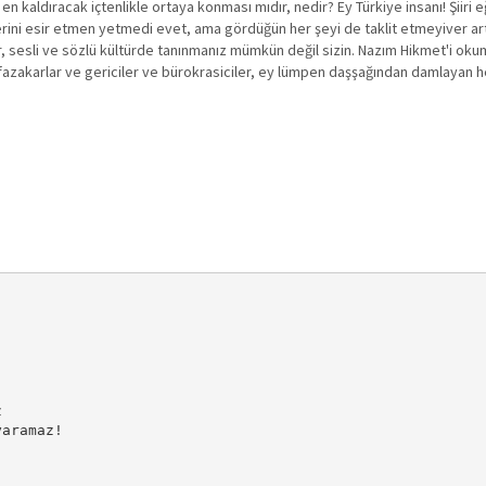
ni en kaldıracak içtenlikle ortaya konması mıdır, nedir? Ey Türkiye insanı! Ş
rini esir etmen yetmedi evet, ama gördüğün her şeyi de taklit etmeyiver artı
lar, sesli ve sözlü kültürde tanınmanız mümkün değil sizin. Nazım Hikmet'i okum
zakarlar ve gericiler ve bürokrasiciler, ey lümpen daşşağından damlayan her
 

aramaz!
