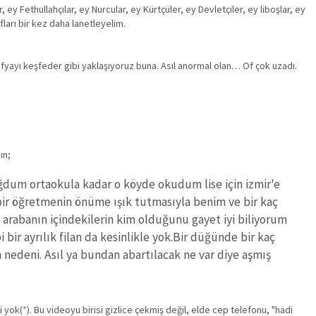
y Fethullahçılar, ey Nurcular, ey Kürtçüler, ey Devletçiler, ey liboşlar, ey
ları bir kez daha lanetleyelim.
afyayı keşfeder gibi yaklaşıyoruz buna. Asıl anormal olan… Of çok uzadı.
ın;
ğdum ortaokula kadar o köyde okudum lise için izmir'e
ir öğretmenin önüme ışık tutmasıyla benim ve bir kaç
 arabanın içindekilerin kim olduğunu gayet iyi biliyorum
 bir ayrılık filan da kesinlikle yok.Bir düğünde bir kaç
 nedeni. Asıl ya bundan abartılacak ne var diye aşmış
li yok(
*
). Bu videoyu birisi gizlice çekmiş değil, elde cep telefonu, "hadi