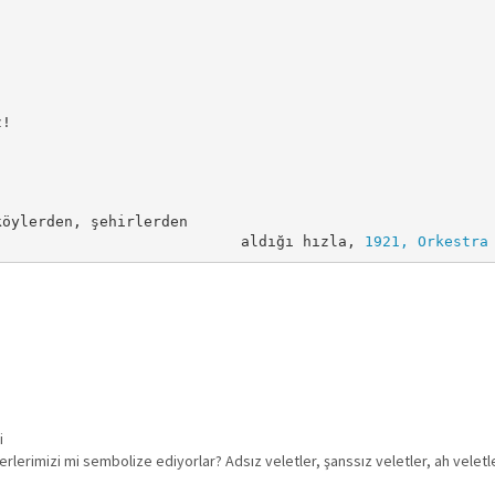
!

 

öylerden, şehirlerden 

                            aldığı hızla, 
1921, Orkestra
i
rlerimizi mi sembolize ediyorlar? Adsız veletler, şanssız veletler, ah veletl