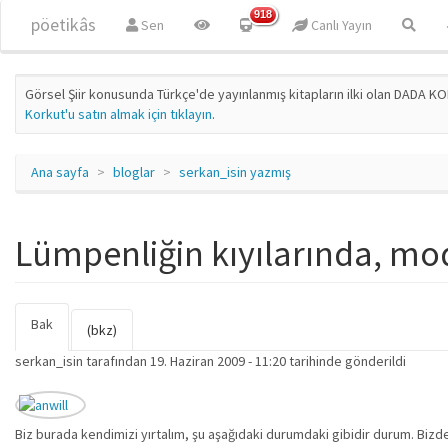
Ana içeriğe atla
918
pöetikâs
Sen
Canlı Yayın
Görsel Şiir konusunda Türkçe'de yayınlanmış kitapların ilki olan DADA KO
Korkut'u satın almak için tıklayın
.
Ana sayfa
bloglar
serkan_isin yazmış
Lümpenliğin kıyılarında, mode
Bak
(etkin
Birincil sekmeler
(bkz)
sekme)
serkan_isin
tarafından 19. Haziran 2009 - 11:20 tarihinde gönderildi
Biz burada kendimizi yırtalım, şu aşağıdaki durumdaki gibidir durum. Bizden 