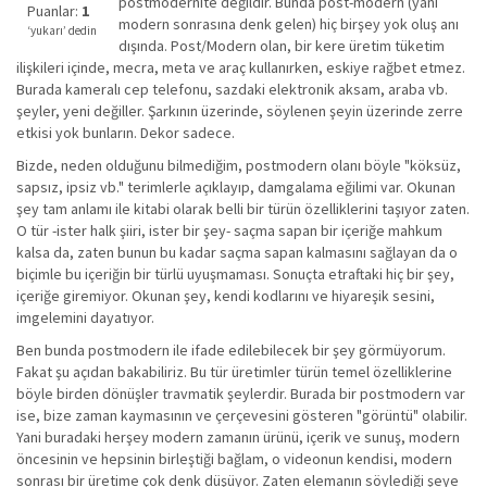
postmodernite değildir. Bunda post-modern (yani
iyi
Puanlar:
1
modern sonrasına denk gelen) hiç birşey yok oluş anı
değil!
‘yukarı’ dedin
dışında. Post/Modern olan, bir kere üretim tüketim
ilişkileri içinde, mecra, meta ve araç kullanırken, eskiye rağbet etmez.
Burada kameralı cep telefonu, sazdaki elektronik aksam, araba vb.
şeyler, yeni değiller. Şarkının üzerinde, söylenen şeyin üzerinde zerre
etkisi yok bunların. Dekor sadece.
Bizde, neden olduğunu bilmediğim, postmodern olanı böyle "köksüz,
sapsız, ipsiz vb." terimlerle açıklayıp, damgalama eğilimi var. Okunan
şey tam anlamı ile kitabi olarak belli bir türün özelliklerini taşıyor zaten.
O tür -ister halk şiiri, ister bir şey- saçma sapan bir içeriğe mahkum
kalsa da, zaten bunun bu kadar saçma sapan kalmasını sağlayan da o
biçimle bu içeriğin bir türlü uyuşmaması. Sonuçta etraftaki hiç bir şey,
içeriğe giremiyor. Okunan şey, kendi kodlarını ve hiyareşik sesini,
imgelemini dayatıyor.
Ben bunda postmodern ile ifade edilebilecek bir şey görmüyorum.
Fakat şu açıdan bakabiliriz. Bu tür üretimler türün temel özelliklerine
böyle birden dönüşler travmatik şeylerdir. Burada bir postmodern var
ise, bize zaman kaymasının ve çerçevesini gösteren "görüntü" olabilir.
Yani buradaki herşey modern zamanın ürünü, içerik ve sunuş, modern
öncesinin ve hepsinin birleştiği bağlam, o videonun kendisi, modern
sonrası bir üretime çok denk düşüyor. Zaten elemanın söylediği şeye