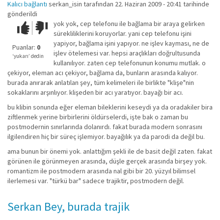
Kalıcı bağlantı
serkan_isin
tarafından 22. Haziran 2009 - 20:41 tarihinde
gönderildi
yok yok, cep telefonu ile bağlama bir araya gelirken
Çok iyi!
O
sürekliliklerini koruyorlar. yani cep telefonu işini
kadar
yapiyor, bağlama işini yapıyor. ne işlev kayması, ne de
iyi
Puanlar:
0
işlev ötelemesi var. hepsi araçlıkları doğrultusunda
değil!
‘yukarı’ dedin
kullanılıyor. zaten cep telefonunun konumu mutlak. o
çekiyor, eleman acı çekiyor, bağlama da, bunların arasında kalıyor.
burada anırarak anlatılan şey, tüm kelimeleri ile birlikte "klişe"nin
sokaklarını arşınlıyor. klişeden bir acı yaratıyor. bayağı bir acı.
bu klibin sonunda eğer eleman bileklerini keseydi ya da oradakiler bira
ziftlenmek yerine birbirlerini öldürselerdi, işte bak o zaman bu
postmodernin sınırlarında dolanırdı. fakat burada modern sonrasını
ilgilendiren hiç bir süreç işlemiyor. bayağılık ya da parodi da değil bu.
ama bunun bir önemi yok. anlattığım şekli ile de basit değil zaten. fakat
görünen ile görünmeyen arasında, düşle gerçek arasında birşey yok.
romantizm ile postmodern arasında nal gibi bir 20. yüzyıl bilimsel
ilerlemesi var. "türkü bar" sadece trajiktir, postmodern değil.
Serkan Bey, burada trajik