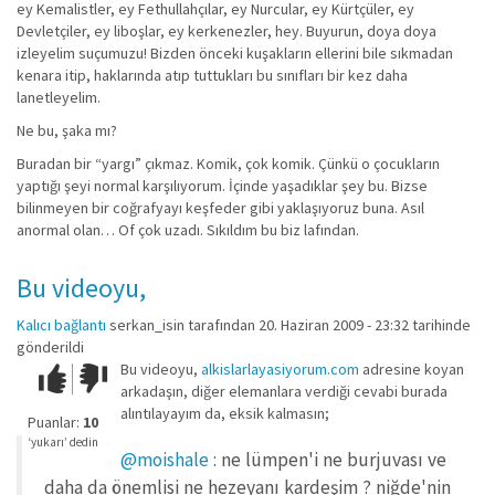
ey Kemalistler, ey Fethullahçılar, ey Nurcular, ey Kürtçüler, ey
Devletçiler, ey liboşlar, ey kerkenezler, hey. Buyurun, doya doya
izleyelim suçumuzu! Bizden önceki kuşakların ellerini bile sıkmadan
kenara itip, haklarında atıp tuttukları bu sınıfları bir kez daha
lanetleyelim.
Ne bu, şaka mı?
Buradan bir “yargı” çıkmaz. Komik, çok komik. Çünkü o çocukların
yaptığı şeyi normal karşılıyorum. İçinde yaşadıklar şey bu. Bizse
bilinmeyen bir coğrafyayı keşfeder gibi yaklaşıyoruz buna. Asıl
anormal olan… Of çok uzadı. Sıkıldım bu biz lafından.
Bu videoyu,
Kalıcı bağlantı
serkan_isin
tarafından 20. Haziran 2009 - 23:32 tarihinde
gönderildi
Bu videoyu,
alkislarlayasiyorum.com
adresine koyan
Çok iyi!
O
arkadaşın, diğer elemanlara verdiği cevabi burada
kadar
alıntılayayım da, eksik kalmasın;
iyi
Puanlar:
10
değil!
‘yukarı’ dedin
@moishale
: ne lümpen'i ne burjuvası ve
daha da önemlisi ne hezeyanı kardeşim ? niğde'nin