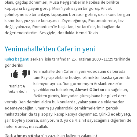
olanı, çağdaş dönemleri, Musa Peygamber'in kabilesi ile birlikte
kopuşuna bağlayan görüş. Mısır'ı yok sayan bir görüş. Ancak
şehirleşme ise bir anlayış kopuşunu beraber getirir, uzun konu bir gün
kısmetse, yüz yüze konuşuruz...Diyeceğim şu, Postmodernite, biz
değil, yalnızca, Romantizm'le başlatan, Lyotard'dır, bu bağlamda
değerlendirdirdim. Sevgiyle, dostlukla. Kemal Tekin
Yenimahalle'den Cafer'in yeni
Kalıcı bağlantı
serkan_isin
tarafından 25. Haziran 2009 - 11:29 tarihinde
gönderildi
Yenimahalle'den Cafer'in yeni videosunu da burada
Çok iyi!
O
tüm Fayrap ekibine hediye etmekten başka çarem de
kadar
kalmıyor ayrıca. Dün görmemişim Arslanbenzer'in
iyi
Puanlar:
6
yazdıklarına bakarken,
Ahmet Güntan
da sağolsun,
değil!
‘yukarı’ dedin
fizikten girmiş, kimyadan çıkmış bana bir güzel ders
vermiş. Ben dersimi aldım bu konularda, yalnız şunu da eklemeden
edemeyeceğim, umarim şu yukarıdaki çemkirmelerimin gerçek
muhattapları da taşı sopayı kapıp kapıya dayanmaz. Çünkü edebiyatçı,
şair böyle yaparsa, sanıyorum 3. ya da 4. sınıf sayacağımız diğerleri de
neler etmez, maazallah.
(Not:
ahmet güntan
'ın yazdıkları külliyen yalandır.)