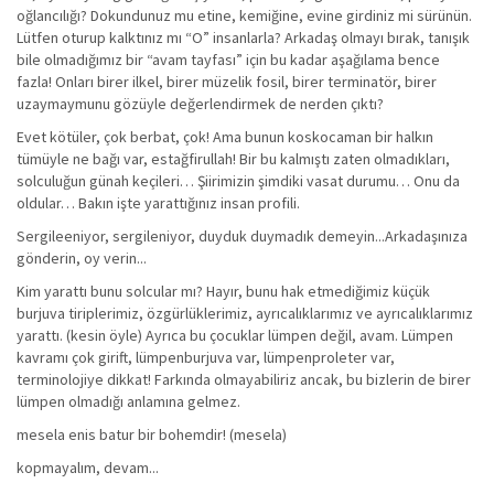
oğlancılığı? Dokundunuz mu etine, kemiğine, evine girdiniz mi sürünün.
Lütfen oturup kalktınız mı “O” insanlarla? Arkadaş olmayı bırak, tanışık
bile olmadığımız bir “avam tayfası” için bu kadar aşağılama bence
fazla! Onları birer ilkel, birer müzelik fosil, birer terminatör, birer
uzaymaymunu gözüyle değerlendirmek de nerden çıktı?
Evet kötüler, çok berbat, çok! Ama bunun koskocaman bir halkın
tümüyle ne bağı var, estağfirullah! Bir bu kalmıştı zaten olmadıkları,
solculuğun günah keçileri… Şiirimizin şimdiki vasat durumu… Onu da
oldular… Bakın işte yarattığınız insan profili.
Sergileeniyor, sergileniyor, duyduk duymadık demeyin...Arkadaşınıza
gönderin, oy verin...
Kim yarattı bunu solcular mı? Hayır, bunu hak etmediğimiz küçük
burjuva tiriplerimiz, özgürlüklerimiz, ayrıcalıklarımız ve ayrıcalıklarımız
yarattı. (kesin öyle) Ayrıca bu çocuklar lümpen değil, avam. Lümpen
kavramı çok girift, lümpenburjuva var, lümpenproleter var,
terminolojiye dikkat! Farkında olmayabiliriz ancak, bu bizlerin de birer
lümpen olmadığı anlamına gelmez.
mesela enis batur bir bohemdir! (mesela)
kopmayalım, devam...