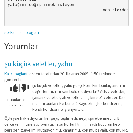
yatağını değiştirmek isteyen 

                                        nehirlerden:-
                                                    k
                                                    
serkan_isin blogları
Yorumlar
şu küçük veletler, yahu
Kalıcı bağlantı
erden
tarafından 20. Haziran 2009 - 1:50 tarihinde
gönderildi
şu küçük veletler, yahu gerçekten kim bunlar, anonim
Çok iyi!
O
değerlerimizi mi sembolize ediyorlar? Adsız veletler,
kadar
şanssız veletler, ah veletler, “hiç kimse” veletler. Das
iyi
Puanlar:
9
man mı bunlar? Ne bunlar? Kaydetmişler kendilerini,
değil!
‘yukarı’ dedin
kendi kendilerine iş arıyorlar…
Öyleyse hak ediyorlar her şeyi, teşhir edilmeyi, işaretlenmeyi… Bir
çerçevenin içine alıp oynatalım bu korku filmini, haydi buyurun hep
beraber izleyelim. Mutasyon mu, çamur mu, çok mu bayağı, çok mu kiç,