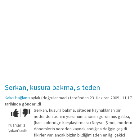
Serkan, kusura bakma, siteden
Kalıcı bağlantı
aylak (doğrulanmadı)
tarafından 23. Haziran 2009 - 11:17
tarihinde gönderildi
Serkan, kusura bakma, siteden kaynaklanan bir
Çok iyi!
O
nedenden benim yorumum anonim görünmüş galiba,
kadar
(hani coleridge karşılaştırması.) Neyse. Şimdi, modern
iyi
Puanlar:
3
dönemlerin nereden kaynaklandığına değgin çeşitli
değil!
‘yukarı’ dedin
fikirler var, ancak bizim bildiğimizden en ilgi çekici