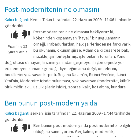
Post-modernitenin ne olmasını
Kalıcı bağlantı
Kemal Tekin
tarafından 22. Haziran 2009 - 11:06 tarihinde
gönderildi
Post-modernitenin ne olmasını bekliyoruz ki,
Çok iyi!
O
kökeninden kopamayan "hayali" bir uygulamanın
kadar
örneği. Trabadurlardan, halk şairlerinden ne farkı var ki
iyi
Puanlar:
12
bu okunanın, okunan şiirse. Adam da ki cesarete bak,
değil!
‘yukarı’ dedin
müzikle, şiiri birleştirmiş, işte onların torunları. Yönü
doğrultusu olmayan, lirizmin yanından geçmeyen hiçbir orjinde yer
edinemeyen zamane gençliği diyeceğim ama değil, öncelerini,
öncüllerini yok sayan kırpıntı. Boşuna Nazım'ın, Birinci Yeni'nin, İkinci
Yeni'nin, Modernite içinde bulunması, yok sayarsan (modernite, kültür
birikimidir, akıllı uslu kişilerin işidir), sonrası kalır, kot altına, kundura...
Ben bunun post-modern ya da
Kalıcı bağlantı
serkan_isin
tarafından 22. Haziran 2009 - 17:44 tarihinde
gönderildi
Ben bunun post-modern ya da postmodernite ile ilgili
Çok iyi!
O
olduğunu sanmıyorum. Geç kalmış modernlik,
kadar