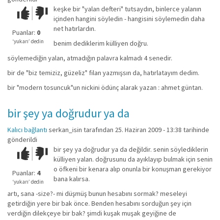
keşke bir "yalan defteri" tutsaydın, binlerce yalanın
Çok iyi!
O
içinden hangini söyledin - hangisini söylemedin daha
kadar
net hatırlardın.
iyi
Puanlar:
0
değil!
‘yukarı’ dedin
benim dediklerim külliyen doğru.
söylemediğin yalan, atmadığın palavra kalmadı 4 senedir.
bir de "biz temiziz, güzeliz" filan yazmışsın da, hatırlatayım dedim.
bir "modern tosuncuk"un nickini ödünç alarak yazan : ahmet güntan.
bir şey ya doğrudur ya da
Kalıcı bağlantı
serkan_isin
tarafından 25. Haziran 2009 - 13:38 tarihinde
gönderildi
bir şey ya doğrudur ya da değildir. senin söylediklerin
Çok iyi!
O
külliyen yalan. doğrusunu da ayıklayıp bulmak için senin
kadar
o öfkeni bir kenara alıp onunla bir konuşman gerekiyor
iyi
Puanlar:
4
bana kalırsa.
değil!
‘yukarı’ dedin
artı, sana -size?- mi düşmüş bunun hesabını sormak? meseleyi
getirdiğin yere bir bak önce. Benden hesabını sorduğun şey için
verdiğin dilekçeye bir bak? şimdi kuşak muşak geyiğine de