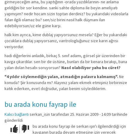
girmeyeceğim ama, bu yaptığının -orada yazdıklarının- ne anlama
geldiğini bir sor kendine. sanki sahte diploma ile beyin ameliyatı
yapmışım? nedir hocam sizin toptan derdiniz? bu yukarıdaki videolarla
falan ilgili olamaz bu? sen/siz birini nasıl halk düşmanı ilan
edebiliyorsun/uz ele güne karşı.
halk kim ayrıca, kime dublaj yapıyorsunuz mesela? Eğer bu yukarıdaki
çocuklara dublaj yapıyorsanız, vantrologluğunuz size karın ağrısı
veriyordur.
hadi diğerlerini anladık, birkaç 5. sınıf adamı, görsel şiir üzerinden bir
kavga çıkardılar. sen bir de üstüne, bunları da bir kenara bırakıp, bana
yalan dolan hesabı soruyorsun?
Nasıl olabiliyor yahu bu cüret?
"4 yıldır söylemediğin yalan, atmadığın palavra kalmamış".
Ne
konuda? Şiir konusunda mı? Alayınız yalanı ekmek etmişiniz birbirinize
katık ederken, evet doğrudur, yalan benim söylediklerim.
bu arada konu fayrap ile
Kalıcı bağlantı
serkan_isin
tarafından 25. Haziran 2009 - 14:09 tarihinde
gönderildi
bu arada konu fayrap ile serkan ışın'ı ilgilendirdiği için
Çok iyi!
O
kavganın burada devam etmesine izin verecek
kadar