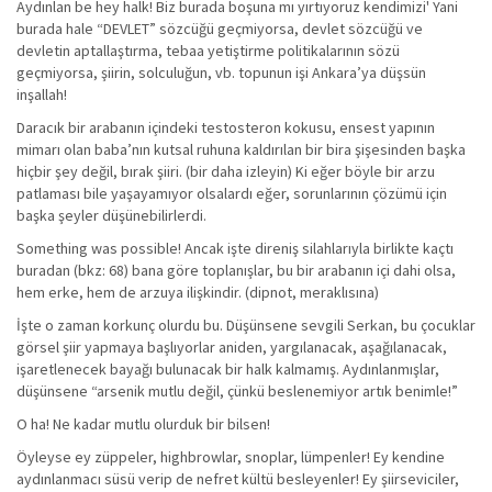
Aydınlan be hey halk! Biz burada boşuna mı yırtıyoruz kendimizi' Yani
burada hale “DEVLET” sözcüğü geçmiyorsa, devlet sözcüğü ve
devletin aptallaştırma, tebaa yetiştirme politikalarının sözü
geçmiyorsa, şiirin, solculuğun, vb. topunun işi Ankara’ya düşsün
inşallah!
Daracık bir arabanın içindeki testosteron kokusu, ensest yapının
mimarı olan baba’nın kutsal ruhuna kaldırılan bir bira şişesinden başka
hiçbir şey değil, bırak şiiri. (bir daha izleyin) Ki eğer böyle bir arzu
patlaması bile yaşayamıyor olsalardı eğer, sorunlarının çözümü için
başka şeyler düşünebilirlerdi.
Something was possible! Ancak işte direniş silahlarıyla birlikte kaçtı
buradan (bkz: 68) bana göre toplanışlar, bu bir arabanın içi dahi olsa,
hem erke, hem de arzuya ilişkindir. (dipnot, meraklısına)
İşte o zaman korkunç olurdu bu. Düşünsene sevgili Serkan, bu çocuklar
görsel şiir yapmaya başlıyorlar aniden, yargılanacak, aşağılanacak,
işaretlenecek bayağı bulunacak bir halk kalmamış. Aydınlanmışlar,
düşünsene “arsenik mutlu değil, çünkü beslenemiyor artık benimle!”
O ha! Ne kadar mutlu olurduk bir bilsen!
Öyleyse ey züppeler, highbrowlar, snoplar, lümpenler! Ey kendine
aydınlanmacı süsü verip de nefret kültü besleyenler! Ey şiirseviciler,