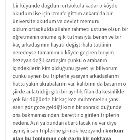
bir köyünde doğdum ortaokula kadar o köyde
okudum lise için izmir'e gittim ankara'da bir
üniversite okudum ve devlet memuru
oldum.ortaokulda allahın rahmeti üstüne olsun bir
öğretmenin önüme ışık tutmasıyla benim ve bir
kaç arkadaşımın hayatı değişti.hala tatilinin
neredeyse tamamını o köyde geçiren biriyim.
hezeyan değil kardeşim çünkü o arabanın
içindekilerin kim olduğunu gayet iyi biliyorum
çünkü aynen bu triplerle yaşayan arkadaşlarım
hatta yakın akrabalarım var. kalıbımı da basarım o
şiirde anlatıldığı gibi bir ayrılık filan da kesinlikle
yok.Bir düğünde bir kaç kez muhtemelen şans
eseri göz göze geldiği kızın bir sonraki düğünde
ona bakmamasından ibarettir o girilen triplerin
nedeni. Asıl ya bundan abartılacak ne var diye
aşmış insan triplerine girmek hezeyandır.
korkun
ulan bu toplumun çok garip bir noktaya