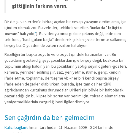
gittiğinin farkına varın
.
Bir de şu var. erden'e birkaç açıdan bir cevap yazayım dedim ama, işin
içinden çıkmak zor. Bu veletler, tehlikeli veletler. Bunlarda "
feliçita
osman
" hali yok(
*
). Bu videoyu birisi gizlice çekmiş değil, elde cep
telefonu, "hadi gülüm başla" denilerek çekilmiş ve internete sallanmış
birşey bu. O yüzden de zaten rezil bir hal alıyor.
Rezilliğin bir başka boyutu ve o boyut içindeki katmanları var. Bu
çocukların gösterdiği şey, çocuklardan içre birşey değil, koskoca bir
toplumun aldığı haldir. yani bu çocukların yaptığı şeyin öğeleri -gösteri,
kamera, yerinden edilmiş şiir, saz, yeniyetme, itilme, genç, kendini
ifade etme, toplanma, dertleşme vb.- her biri kendi başına birşey
ifade eden değerler olabilirken, burada, işte tam da her türlü
ağırlıklarından kurtulmuş durumdalar. Birileri şiiri böyle bir halt olarak
pazarladığı için bu klipte bir sorun var benim için. Yoksa o elemanların
yeniyetmeliklerinin cazgırlığı beni ilgilendirmiyor.
Sen çağırdın da ben gelmedim
Kalıcı bağlantı
liman
tarafından 21. Haziran 2009 - 0:24 tarihinde