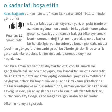
o kadar lafı boşa ettin
Kalıcı bağlantı
serkan_isin
tarafından 23. Haziran 2009 - 9:11 tarihinde
gönderildi
o kadar lafı boşa ettin diyorsun yani, eh peki. içinde en
Çok iyi!
O
azından argüman, en azından birkaç çözümleme çabası
kadar
geçen şuncacık yorumdan bir bakışta öfke ayıklamak
iyi
Puanlar:
12
benim sorunum değil! işin ne hoyratlıkla, ne de başka
değil!
‘yukarı’ dedin
bir halt ile ilgisi var. bu video ve bunun gibi daha nicesi
(bedirhan gökçe, ibrahim sadri şu bu) bu ülkede şiir denilince akla ilk
gelen adamlar oldukça, kimimizin bunlara sempati duyması
kaçınılamaz.
ben bu elemanlara sempati duymaktan öte, çocukluğumda ve
gençliğimde halı sahada maç yapıp, aynı bardaktan su içme cesaretini
de gösterdim. hatta annemin yaptığı domatesli peynirli ekmekleri de
paylaştım. onların bir boy büyükleri şu anda kimi kamu şirketlerinde
mesai arkadaşım ve müdüründen tut da, uzman yardımcısına kadar en
sevdiği şairleri, şiir anlayışlarını az çok bilirim. bunlardan tek farkları,
bunlar reno 12'ye değil, reno megan vs. gibi arabalara biniyorlar.
öfkemin konuyla ilgisi yok.