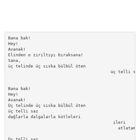
Bana bak! 

Hey! 

Avanak! 

Elinden o zırıltıyı bıraksana! 

Sana, 

üç telinde üç sıska bülbül öten 

                                         üç telli saz
                                                    y
Bana bak! 

Hey! 

Avanak! 

Üç telinde üç sıska bülbül öten 

üç telli saz 

dağlarla dalgalarla kütleleri 

                                          ileri 

                                            atlatamaz
Üç telli saz 
