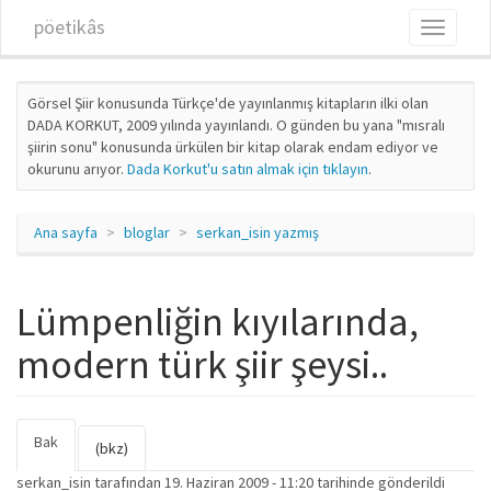
Ana içeriğe atla
pöetikâs
Toggle
navigati
Görsel Şiir konusunda Türkçe'de yayınlanmış kitapların ilki olan
DADA KORKUT, 2009 yılında yayınlandı. O günden bu yana "mısralı
şiirin sonu" konusunda ürkülen bir kitap olarak endam ediyor ve
okurunu arıyor.
Dada Korkut'u satın almak için tıklayın
.
Ana sayfa
bloglar
serkan_isin yazmış
Lümpenliğin kıyılarında,
modern türk şiir şeysi..
Bak
(etkin
Birincil sekmeler
(bkz)
sekme)
serkan_isin
tarafından 19. Haziran 2009 - 11:20 tarihinde gönderildi