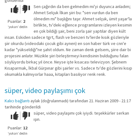
gönderildi
Sen çağırdın da ben gelmedim mi'yi duyunca anladım;
Çok iyi!
O
Ahmet Selçuk İlkan şiiri bu: "sen vurdun da ben
kadar
ölmedim mi" başlığını taşır. Ahmet selçuk, ümit yaşar'la
iyi
Puanlar:
2
birlikte, tv'deki eğlence programlarını izleyen kesimin
değil!
‘yukarı’ dedin
en çok bildiği şair, beni zorla şair yaptılar diyen kült
insan. Eskiden sadece tgrt, flash ve benzeri tv'lerde kısık gözleriyle
şiir okurdu (videodaki çocuk gibi aynen) en son haber türk ve cnn'e
kadar "yükseldiği"ne şahit oldum. Ne zaman denk gelsem, şiire dair bi
projesini anlatır. Müzikle şiiri birleştirmeyi kendisinin bulduğunu falan
söylüyordu birkaç yıl önce. Neyse işte kısacası televizyon. Şebnem
Kısaparmak, İkbal Gürpınar gibi şairler vs. Sadece tv'de gözlerini kısıp
okumakla kalmıyorlar haaa, kitapları basılıyor renk renk.
süper, video paylaşımı çok
Kalıcı bağlantı
aylak (doğrulanmadı)
tarafından 21. Haziran 2009 - 21:17
tarihinde gönderildi
süper, video paylaşımı çok iyiydi. teşekkürler serkan
Çok iyi!
O
ışın.
kadar
iyi
Puanlar:
12
değil!
‘yukarı’ dedin