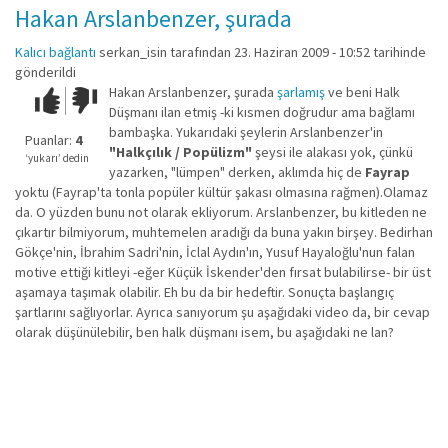
Hakan Arslanbenzer, şurada
Kalıcı bağlantı
serkan_isin
tarafından 23. Haziran 2009 - 10:52 tarihinde
gönderildi
Hakan Arslanbenzer, şurada
şarlamış
ve beni Halk
Çok iyi!
O
Düşmanı ilan etmiş -ki kısmen doğrudur ama bağlamı
kadar
bambaşka. Yukarıdaki şeylerin Arslanbenzer'in
iyi
Puanlar:
4
"Halkçılık / Popülizm"
şeysi ile alakası yok, çünkü
değil!
‘yukarı’ dedin
yazarken, "lümpen" derken, aklımda hiç de
Fayrap
yoktu (Fayrap'ta tonla popüler kültür şakası olmasına rağmen).Olamaz
da. O yüzden bunu not olarak ekliyorum. Arslanbenzer, bu kitleden ne
çıkartır bilmiyorum, muhtemelen aradığı da buna yakın birşey. Bedirhan
Gökçe'nin, İbrahim Sadri'nin, İclal Aydın'ın, Yusuf Hayaloğlu'nun falan
motive ettiği kitleyi -eğer Küçük İskender'den fırsat bulabilirse- bir üst
aşamaya taşımak olabilir. Eh bu da bir hedeftir. Sonuçta başlangıç
şartlarını sağlıyorlar. Ayrıca sanıyorum şu aşağıdaki video da, bir cevap
olarak düşünülebilir, ben halk düşmanı isem, bu aşağıdaki ne lan?