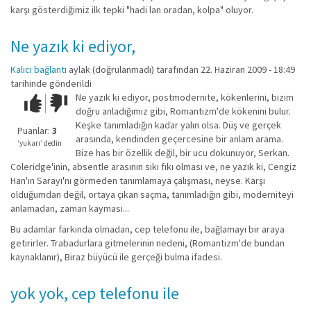
karşı gösterdiğimiz ilk tepki "hadi lan oradan, kolpa" oluyor.
Ne yazık ki ediyor,
Kalıcı bağlantı
aylak (doğrulanmadı)
tarafından 22. Haziran 2009 - 18:49
tarihinde gönderildi
Ne yazık ki ediyor, postmodernite, kökenlerini, bizim
Çok iyi!
O
doğru anladığımız gibi, Romantizm'de kökenini bulur.
kadar
Keşke tanımladığın kadar yalın olsa. Düş ve gerçek
iyi
Puanlar:
3
arasında, kendinden geçercesine bir anlam arama.
değil!
‘yukarı’ dedin
Bize has bir özellik değil, bir ucu dokunuyor, Serkan.
Coleridge'inin, absentle arasının sıkı fıkı olması ve, ne yazık ki, Cengiz
Han'ın Sarayı'nı görmeden tanımlamaya çalışması, neyse. Karşı
olduğumdan değil, ortaya çıkan saçma, tanımladığın gibi, moderniteyi
anlamadan, zaman kayması...
Bu adamlar farkında olmadan, cep telefonu ile, bağlamayı bir araya
getirirler. Trabadurlara gitmelerinin nedeni, (Romantizm'de bundan
kaynaklanır), Biraz büyücü ile gerçeği bulma ifadesi.
yok yok, cep telefonu ile