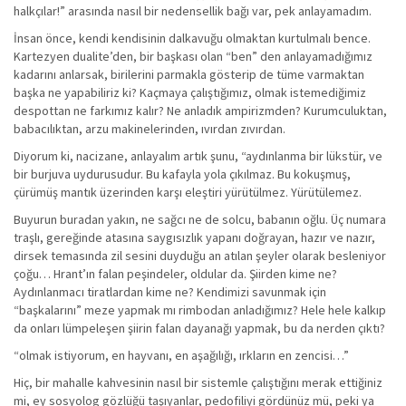
halkçılar!” arasında nasıl bir nedensellik bağı var, pek anlayamadım.
İnsan önce, kendi kendisinin dalkavuğu olmaktan kurtulmalı bence.
Kartezyen dualite’den, bir başkası olan “ben” den anlayamadığımız
kadarını anlarsak, birilerini parmakla gösterip de tüme varmaktan
başka ne yapabiliriz ki? Kaçmaya çalıştığımız, olmak istemediğimiz
despottan ne farkımız kalır? Ne anladık ampirizmden? Kurumculuktan,
babacılıktan, arzu makinelerinden, ıvırdan zıvırdan.
Diyorum ki, nacizane, anlayalım artık şunu, “aydınlanma bir lükstür, ve
bir burjuva uydurusudur. Bu kafayla yola çıkılmaz. Bu kokuşmuş,
çürümüş mantık üzerinden karşı eleştiri yürütülmez. Yürütülemez.
Buyurun buradan yakın, ne sağcı ne de solcu, babanın oğlu. Üç numara
traşlı, gereğinde atasına saygısızlık yapanı doğrayan, hazır ve nazır,
dirsek temasında zil sesini duyduğu an atılan şeyler olarak besleniyor
çoğu… Hrant’ın falan peşindeler, oldular da. Şiirden kime ne?
Aydınlanmacı tiratlardan kime ne? Kendimizi savunmak için
“başkalarını” meze yapmak mı rimbodan anladığımız? Hele hele kalkıp
da onları lümpeleşen şiirin falan dayanağı yapmak, bu da nerden çıktı?
“olmak istiyorum, en hayvanı, en aşağılığı, ırkların en zencisi…”
Hiç, bir mahalle kahvesinin nasıl bir sistemle çalıştığını merak ettiğiniz
mi, ey sosyolog gözlüğü taşıyanlar, pedofiliyi gördünüz mü, peki ya