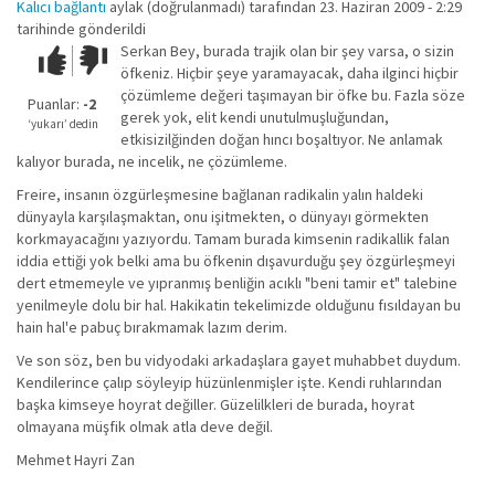
Kalıcı bağlantı
aylak (doğrulanmadı)
tarafından 23. Haziran 2009 - 2:29
tarihinde gönderildi
Serkan Bey, burada trajik olan bir şey varsa, o sizin
Çok iyi!
O
öfkeniz. Hiçbir şeye yaramayacak, daha ilginci hiçbir
kadar
çözümleme değeri taşımayan bir öfke bu. Fazla söze
iyi
Puanlar:
-2
gerek yok, elit kendi unutulmuşluğundan,
değil!
‘yukarı’ dedin
etkisizilğinden doğan hıncı boşaltıyor. Ne anlamak
kalıyor burada, ne incelik, ne çözümleme.
Freire, insanın özgürleşmesine bağlanan radikalin yalın haldeki
dünyayla karşılaşmaktan, onu işitmekten, o dünyayı görmekten
korkmayacağını yazıyordu. Tamam burada kimsenin radikallik falan
iddia ettiği yok belki ama bu öfkenin dışavurduğu şey özgürleşmeyi
dert etmemeyle ve yıpranmış benliğin acıklı "beni tamir et" talebine
yenilmeyle dolu bir hal. Hakikatin tekelimizde olduğunu fısıldayan bu
hain hal'e pabuç bırakmamak lazım derim.
Ve son söz, ben bu vidyodaki arkadaşlara gayet muhabbet duydum.
Kendilerince çalıp söyleyip hüzünlenmişler işte. Kendi ruhlarından
başka kimseye hoyrat değiller. Güzelilkleri de burada, hoyrat
olmayana müşfik olmak atla deve değil.
Mehmet Hayri Zan