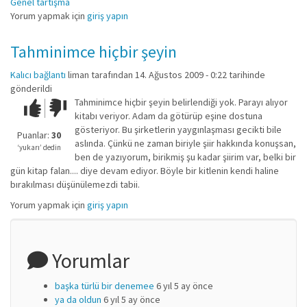
Genel tartışma
Yorum yapmak için
giriş yapın
Tahminimce hiçbir şeyin
Kalıcı bağlantı
liman
tarafından 14. Ağustos 2009 - 0:22 tarihinde
gönderildi
Tahminimce hiçbir şeyin belirlendiği yok. Parayı alıyor
Çok iyi!
O
kitabı veriyor. Adam da götürüp eşine dostuna
kadar
gösteriyor. Bu şirketlerin yaygınlaşması gecikti bile
iyi
Puanlar:
30
aslında. Çünkü ne zaman biriyle şiir hakkında konuşsan,
değil!
‘yukarı’ dedin
ben de yazıyorum, birikmiş şu kadar şiirim var, belki bir
gün kitap falan.... diye devam ediyor. Böyle bir kitlenin kendi haline
bırakılması düşünülemezdi tabii.
Yorum yapmak için
giriş yapın
Yorumlar
başka türlü bir denemee
6 yıl 5 ay önce
ya da oldun
6 yıl 5 ay önce