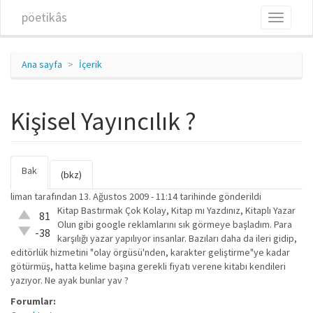
Ana içeriğe atla
pöetikâs
Toggle
navigati
Ana sayfa
İçerik
Kişisel Yayıncılık ?
Bak
(etkin
Birincil sekmeler
(bkz)
sekme)
liman
tarafından 13. Ağustos 2009 - 11:14 tarihinde gönderildi
Kitap Bastırmak Çok Kolay, Kitap mı Yazdınız, Kitaplı Yazar
Çok iyi!
81
Olun gibi google reklamlarını sık görmeye başladım. Para
O kadar
-38
karşılığı yazar yapılıyor insanlar. Bazıları daha da ileri gidip,
iyi
editörlük hizmetini "olay örgüsü'nden, karakter geliştirme"ye kadar
değil!
götürmüş, hatta kelime başına gerekli fiyatı verene kitabı kendileri
yazıyor. Ne ayak bunlar yav ?
Forumlar: