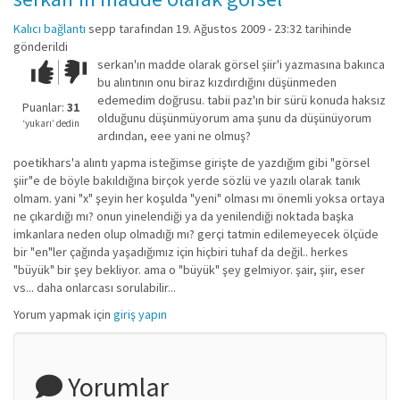
Kalıcı bağlantı
sepp
tarafından 19. Ağustos 2009 - 23:32 tarihinde
gönderildi
serkan'ın madde olarak görsel şiir'i yazmasına bakınca
Çok iyi!
O
bu alıntının onu biraz kızdırdığını düşünmeden
kadar
edemedim doğrusu. tabii paz'ın bir sürü konuda haksız
iyi
Puanlar:
31
olduğunu düşünmüyorum ama şunu da düşünüyorum
değil!
‘yukarı’ dedin
ardından, eee yani ne olmuş?
poetikhars'a alıntı yapma isteğimse girişte de yazdığım gibi "görsel
şiir"e de böyle bakıldığına birçok yerde sözlü ve yazılı olarak tanık
olmam. yani "x" şeyin her koşulda "yeni" olması mı önemli yoksa ortaya
ne çıkardığı mı? onun yinelendiği ya da yenilendiği noktada başka
imkanlara neden olup olmadığı mı? gerçi tatmin edilemeyecek ölçüde
bir "en"ler çağında yaşadığımız için hiçbiri tuhaf da değil.. herkes
"büyük" bir şey bekliyor. ama o "büyük" şey gelmiyor. şair, şiir, eser
vs... daha onlarcası sorulabilir...
Yorum yapmak için
giriş yapın
Yorumlar