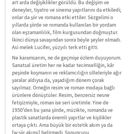
art arda değişiklikler görüldü. Bu değişim ve
deneyler, tiyatro ve sinema yapıtlarını da etkiledi;
onlar da şiir ve romana etki ettiler. Sözgelimi o
yıllarda şiirde ve romanda kullanılan bir yordam
olan eşzamanlılık, film kurgusundan doğmuştur.
İkinci dünya savaşından sonra böyle şeyler olmadı.
Asi melek Lucifer, yüzyılı terk etti gitti.
Ne karamsarım, ne de geçmişe özlem duyuyorum.
Sanatsal üretim her ne kadar tecimselliğin, kâr
peşinde koşmanın ve reklamcılığın silleleriyle ağır
yaralar aldıysa da, yaşadığım dönem çorak
sayılmaz. Örneğin resim ve roman modaya bağlı
ürünlere dönüştüler. Resim, benzersiz nesne
fetişizmiyle, roman ise seri üretimle. Yine de
1950’den bu yana şiirde, müzikte, romanda ve
plastik sanatlarda önemli yapıtlar ve kişilikler
ortaya çıktı. Ama büyük bir estetik akım ya da
[w:şiir akımı] belirmedi. Sonuncusu