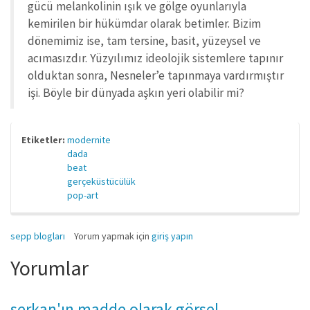
gücü melankolinin ışık ve gölge oyunlarıyla
kemirilen bir hükümdar olarak betimler. Bizim
dönemimiz ise, tam tersine, basit, yüzeysel ve
acımasızdır. Yüzyılımız ideolojik sistemlere tapınır
olduktan sonra, Nesneler’e tapınmaya vardırmıştır
işi. Böyle bir dünyada aşkın yeri olabilir mi?
Etiketler:
modernite
dada
beat
gerçeküstücülük
pop-art
sepp blogları
Yorum yapmak için
giriş yapın
Yorumlar
serkan'ın madde olarak görsel