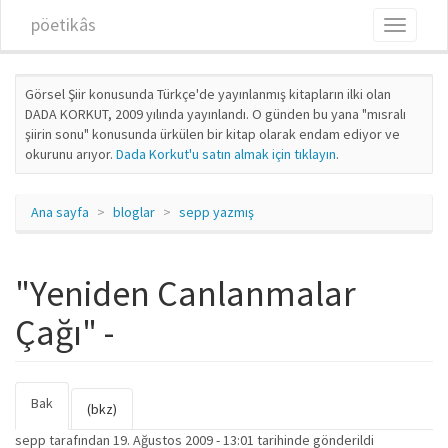
Ana içeriğe atla
pöetikâs
Toggle
navigati
Görsel Şiir konusunda Türkçe'de yayınlanmış kitapların ilki olan
DADA KORKUT, 2009 yılında yayınlandı. O günden bu yana "mısralı
şiirin sonu" konusunda ürkülen bir kitap olarak endam ediyor ve
okurunu arıyor.
Dada Korkut'u satın almak için tıklayın
.
Ana sayfa
bloglar
sepp yazmış
"Yeniden Canlanmalar
Çağı" -
Bak
(etkin
Birincil sekmeler
(bkz)
sekme)
sepp
tarafından 19. Ağustos 2009 - 13:01 tarihinde gönderildi