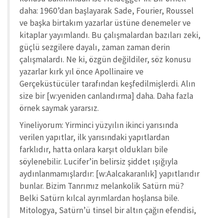
daha: 1960’dan başlayarak Sade, Fourier, Roussel
ve başka birtakım yazarlar üstüne denemeler ve
kitaplar yayımlandı. Bu çalışmalardan bazıları zeki,
güçlü sezgilere dayalı, zaman zaman derin
çalışmalardı. Ne ki, özgün değildiler, söz konusu
yazarlar kırk yıl önce Apollinaire ve
Gerçeküstücüler tarafından keşfedilmişlerdi. Alın
size bir [w:yeniden canlandırma] daha. Daha fazla
örnek saymak yararsız.
Yineliyorum: Yirminci yüzyılın ikinci yarısında
verilen yapıtlar, ilk yarısındaki yapıtlardan
farklıdır, hatta onlara karşıt oldukları bile
söylenebilir. Lucifer’in belirsiz şiddet ışığıyla
aydınlanmamışlardır: [w:Aalcakaranlık] yapıtlarıdır
bunlar. Bizim Tanrımız melankolik Satürn mü?
Belki Satürn kılcal ayrımlardan hoşlansa bile.
Mitologya, Satürn’ü tinsel bir altın çağın efendisi,