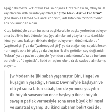
Aşağıdaki metni [w:Octavia Paz]'ın orijinali 1993'te basılan, Okuyan Us
Yayınları'nın 2002 yılında yayımladığı
"Çifte Alev - Aşk ve Erotizm"
(The Double Flame-Love and Eroticism) adlı kitabının
"Sabah Yıldızı"
adlı bölümünden aldım.
Kitap bütünüyle zaten bu aşina başlıklara bile başka yerlerden bakıyor
ama özellikle bu bölümde (aşağıya alıntılanan) yüzyıla hatta özellikle
ikinci yarısına bakışını dikkate değer buluyorum. Günümüzde de "
[w:görsel şiir]" ya da "[w:deneysel şiir]" ya da olağan dışı sayılabilecek
herhangi başka bir çıkış ya da oluş için ilk dile getirilen şey değil midir
"tekrar" ya da paz'ın deyimiyle "yeniden canlandırma"... Ya da bunların
paralelinde "özgünlük"... Belki bir açılımı olur... Ya da sadece alıntılamış
olayım...
[w:Modernite ]iki sabah yaşamıştır: Biri, Hegel ve
kuşağının yaşadığı, Fransız Devrimi’yle başlayan ve
elli yıl sonra biten sabah; biri de yirminci yüzyılın
ilk büyük savaşından önce başlayıp ikinci büyük
savaşın patlak vermesiyle sona eren büyük bilimsel
ve sanatsal uyanış. Bu ikinci sabahın belirtkesi de,