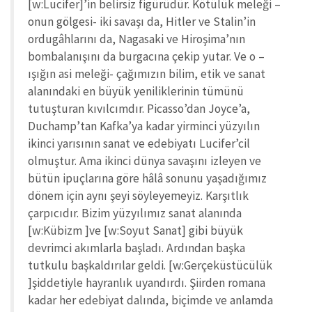
[w:Lucifer]’in belirsiz figürüdür. Kötülük meleği –
onun gölgesi- iki savaşı da, Hitler ve Stalin’in
ordugâhlarını da, Nagasaki ve Hiroşima’nın
bombalanışını da burgacına çekip yutar. Ve o –
ışığın asi meleği- çağımızın bilim, etik ve sanat
alanındaki en büyük yeniliklerinin tümünü
tutuşturan kıvılcımdır. Picasso’dan Joyce’a,
Duchamp’tan Kafka’ya kadar yirminci yüzyılın
ikinci yarısının sanat ve edebiyatı Lucifer’cil
olmuştur. Ama ikinci dünya savaşını izleyen ve
bütün ipuçlarına göre hâlâ sonunu yaşadığımız
dönem için aynı şeyi söyleyemeyiz. Karşıtlık
çarpıcıdır. Bizim yüzyılımız sanat alanında
[w:Kübizm ]ve [w:Soyut Sanat] gibi büyük
devrimci akımlarla başladı. Ardından başka
tutkulu başkaldırılar geldi. [w:Gerçeküstücülük
]şiddetiyle hayranlık uyandırdı. Şiirden romana
kadar her edebiyat dalında, biçimde ve anlamda