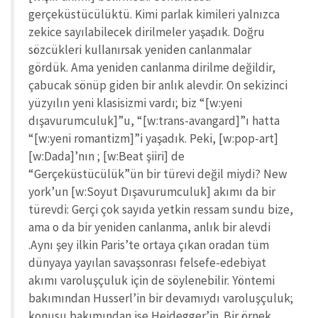
gerçeküstücülüktü. Kimi parlak kimileri yalnızca
zekice sayılabilecek dirilmeler yaşadık. Doğru
sözcükleri kullanırsak yeniden canlanmalar
gördük. Ama yeniden canlanma dirilme değildir,
çabucak sönüp giden bir anlık alevdir. On sekizinci
yüzyılın yeni klasisizmi vardı; biz “[w:yeni
dışavurumculuk]”u, “[w:trans-avangard]”ı hatta
“[w:yeni romantizm]”i yaşadık. Peki, [w:pop-art]
[w:Dada]’nın ; [w:Beat şiiri] de
“Gerçeküstücülük”ün bir türevi değil miydi? New
york’un [w:Soyut Dışavurumculuk] akımı da bir
türevdi: Gerçi çok sayıda yetkin ressam sundu bize,
ama o da bir yeniden canlanma, anlık bir alevdi
.Aynı şey ilkin Paris’te ortaya çıkan oradan tüm
dünyaya yayılan savaşsonrası felsefe-edebiyat
akımı varoluşçuluk için de söylenebilir. Yöntemi
bakımından Husserl’in bir devamıydı varoluşçuluk;
konusu bakımından ise Heidegger’in. Bir örnek