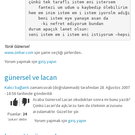
çünkü tek taraflı istem eni istersem

    fantezi um udum u kaybedip ölebilirim

hem em inim istem em i istem iyorolm adığında
    beni istem eye yanaşm asan da

     -ki nefret ediyorum bundan

durum apaçık lanet olsun:

seni istem em i istem eni istiyorum –hepsi b
Tarık Günersel
www.zinhar.com
için şairin seçtiği şiirlerden..
Yorum yapmak için
giriş yapın
günersel ve lacan
Kalıcı bağlantı
zamancuvali (doğrulanmadı)
tarafından 28. Ağustos 2007
- 18:56 tarihinde gönderildi
Acaba Günersel Lacan okuduktan sonra mı bunu yazdı?
Çok iyi!
O
Çünkü Lacan'da aşk/arzu tam da ötekinin arzusunu
kadar
arzulamaktır. Güzel bir şiir.
iyi
Puanlar:
24
değil!
‘yukarı’ dedin
Yorum yapmak için
giriş yapın