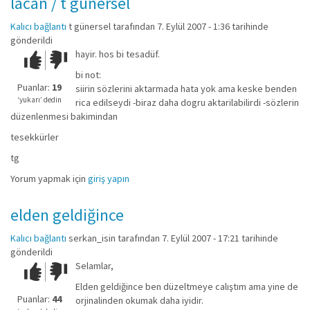
lacan / t günersel
Kalıcı bağlantı
t günersel
tarafından 7. Eylül 2007 - 1:36 tarihinde
gönderildi
hayir. hos bi tesadüf.
Çok iyi!
O
kadar
bi not:
iyi
Puanlar:
19
siirin sözlerini aktarmada hata yok ama keske benden
değil!
‘yukarı’ dedin
rica edilseydi -biraz daha dogru aktarilabilirdi -sözlerin
düzenlenmesi bakimindan
tesekkürler
tg
Yorum yapmak için
giriş yapın
elden geldiğince
Kalıcı bağlantı
serkan_isin
tarafından 7. Eylül 2007 - 17:21 tarihinde
gönderildi
Selamlar,
Çok iyi!
O
kadar
Elden geldiğince ben düzeltmeye calıştım ama yine de
iyi
Puanlar:
44
orjinalinden okumak daha iyidir.