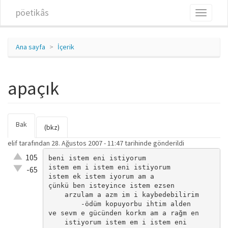
Ana içeriğe atla
pöetikâs
Toggle
navigati
Ana sayfa
İçerik
apaçık
Bak
(etkin
Birincil sekmeler
(bkz)
sekme)
elif
tarafından 28. Ağustos 2007 - 11:47 tarihinde gönderildi
Çok iyi!
105
beni istem eni istiyorum

istem em i istem eni istiyorum

O kadar
-65
istem ek istem iyorum am a

iyi değil!
çünkü ben isteyince istem ezsen

    arzulam a azm im i kaybedebilirim

        -ödüm kopuyorbu ihtim alden

ve sevm e gücünden korkm am a rağm en

    istiyorum istem em i istem eni
