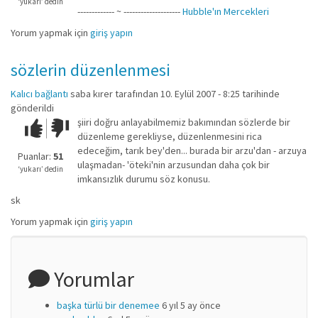
değil!
‘yukarı’ dedin
------------- ~ --------------------
Hubble'ın Mercekleri
Yorum yapmak için
giriş yapın
sözlerin düzenlenmesi
Kalıcı bağlantı
saba kırer
tarafından 10. Eylül 2007 - 8:25 tarihinde
gönderildi
şiiri doğru anlayabilmemiz bakımından sözlerde bir
Çok iyi!
O
düzenleme gerekliyse, düzenlenmesini rica
kadar
edeceğim, tarık bey'den... burada bir arzu'dan - arzuya
iyi
Puanlar:
51
ulaşmadan- 'öteki'nin arzusundan daha çok bir
değil!
‘yukarı’ dedin
imkansızlık durumu söz konusu.
sk
Yorum yapmak için
giriş yapın
Yorumlar
başka türlü bir denemee
6 yıl 5 ay önce