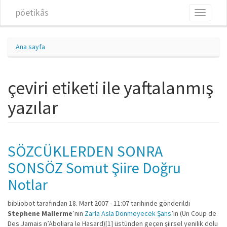
Ana içeriğe atla
pöetikâs
Toggle
navigati
Ana sayfa
çeviri etiketi ile yaftalanmış
yazılar
SÖZCÜKLERDEN SONRA
SONSÖZ Somut Şiire Doğru
Notlar
bibliobot
tarafından 18. Mart 2007 - 11:07 tarihinde gönderildi
Stephene Mallerme
’nin
Zarla Asla Dönmeyecek Şans
’ın (Un Coup de
Des Jamais n’Aboliara le Hasard)[1] üstünden geçen şiirsel yenilik dolu