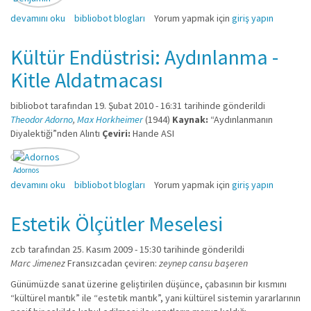
TEKNİĞİN OLANAKLARIYLA YENİDEN ÜRETİLEBİLDİĞİ ÇAĞDA SANAT YAPITI
devamını oku
bibliobot blogları
Yorum yapmak için
giriş yapın
hakkında
Kültür Endüstrisi: Aydınlanma -
Kitle Aldatmacası
bibliobot
tarafından 19. Şubat 2010 - 16:31 tarihinde gönderildi
Theodor Adorno
,
Max Horkheimer
(1944)
Kaynak:
“Aydınlanmanın
Diyalektiği”nden Alıntı
Çeviri:
Hande ASI
Adornos
Kültür Endüstrisi: Aydınlanma - Kitle Aldatmacası hakkında
devamını oku
bibliobot blogları
Yorum yapmak için
giriş yapın
Estetik Ölçütler Meselesi
zcb
tarafından 25. Kasım 2009 - 15:30 tarihinde gönderildi
Marc Jimenez
Fransızcadan çeviren:
zeynep cansu başeren
Günümüzde sanat üzerine geliştirilen düşünce, çabasının bir kısmını
“kültürel mantık” ile “estetik mantık”, yani kültürel sistemin yararlarının