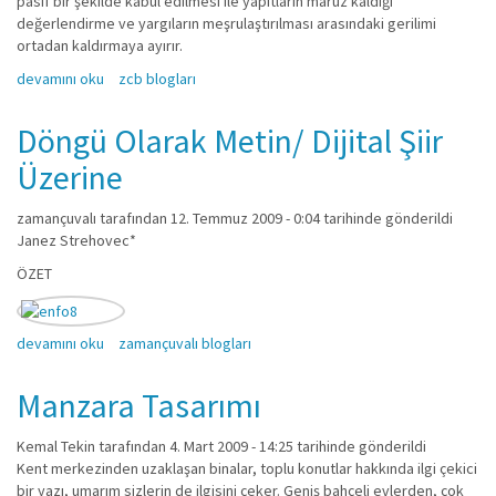
pasif bir şekilde kabul edilmesi ile yapıtların maruz kaldığı
değerlendirme ve yargıların meşrulaştırılması arasındaki gerilimi
ortadan kaldırmaya ayırır.
Estetik Ölçütler Meselesi hakkında
devamını oku
zcb blogları
Döngü Olarak Metin/ Dijital Şiir
Üzerine
zamançuvalı
tarafından 12. Temmuz 2009 - 0:04 tarihinde gönderildi
Janez Strehovec*
ÖZET
Döngü Olarak Metin/ Dijital Şiir Üzerine hakkında
devamını oku
zamançuvalı blogları
Manzara Tasarımı
Kemal Tekin
tarafından 4. Mart 2009 - 14:25 tarihinde gönderildi
Kent merkezinden uzaklaşan binalar, toplu konutlar hakkında ilgi çekici
bir yazı, umarım sizlerin de ilgisini çeker. Geniş bahçeli evlerden, çok