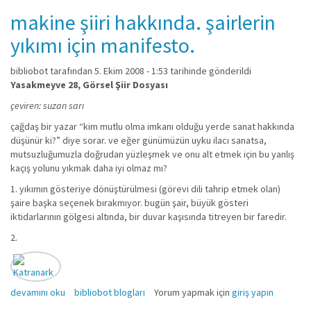
makine şiiri hakkında. şairlerin
yıkımı için manifesto.
bibliobot
tarafından 5. Ekim 2008 - 1:53 tarihinde gönderildi
Yasakmeyve 28, Görsel Şiir Dosyası
çeviren: suzan sarı
çağdaş bir yazar “kim mutlu olma imkanı olduğu yerde sanat hakkında
düşünür ki?” diye sorar. ve eğer günümüzün uyku ilacı sanatsa,
mutsuzluğumuzla doğrudan yüzleşmek ve onu alt etmek için bu yanlış
kaçış yolunu yıkmak daha iyi olmaz mı?
1. yıkımın gösteriye dönüştürülmesi (görevi dili tahrip etmek olan)
şaire başka seçenek bırakmıyor. bugün şair, büyük gösteri
iktidarlarının gölgesi altında, bir duvar kaşısında titreyen bir faredir.
2.
makine şiiri hakkında. şairlerin yıkımı için manifesto. hakkında
devamını oku
bibliobot blogları
Yorum yapmak için
giriş yapın