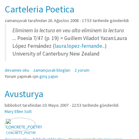
Carteleria Poetica
zamançuvalı
tarafından 26. Ağustos 2008 - 17:53 tarihinde gönderildi
Eliminem la lectura en veu alta eliminem la lectura
...
Poesia T/47 (p. 19) > Guillem Viladot Yazan:Laura
López Fernández (
laura.lopez-fernande...
)
University of Canterbury New Zealand
Carteleria Poetica hakkında
devamını oku
zamançuvalı blogları
2 yorum
Yorum yapmak için
giriş yapın
Avusturya
bibliobot
tarafından 10. Mayıs 2007 - 22:53 tarihinde gönderildi
Mary Ellen Solt
CONCRETE_POETRY