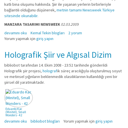
katlı bina oluşumu hakkında. Şiir ile yaşanan yerlerin birbirleriyle
bağlantılı olduğunu düşünerek,
metnin tamamı Newsweek Türkiye
sitesinde okunabilir.
MANZARA TASARIMI
NEWSWEEK
02.03.2009
Manzara Tasarımı hakkında
devamını oku
Kemal Tekin blogları
2 yorum
Yorum yapmak için
giriş yapın
Holografik Şiir ve Algısal Dizim
bibliobot
tarafından 14. Ekim 2008 - 23:52 tarihinde gönderildi
Holografik şiir projesi,
holograf
ik süreç aracılığıyla oluşturulmuş soyut
ve metinsel yığınların beklenmedik olasılıklarının kullanıldığı yeni bir
şiirsel dil yaratmaktadır.
Eduardo Kac
(Minitel), Small
Wonders - 42
Holografik Şiir ve Algısal Dizim hakkında
devamını oku
bibliobot blogları
Yorum yapmak için
giriş yapın