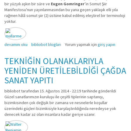
bir yüzyılı aşkın bir süre ve
Eugen Gomringer
’in Somut Şiir
Manifestosu'nun yayınlanmasından bu yana geçen yaklaşık elli yıla
rağmen hâlâ somut şiir (2) üstüne kabul edilmiş eleştirel bir terminoloji
yoktur.
SÖZCÜKLERDEN SONRA SONSÖZ Somut Şiire Doğru Notlar hakkında
devamını oku
bibliobot blogları
Yorum yapmak için
giriş yapın
TEKNİĞİN OLANAKLARIYLA
YENİDEN ÜRETİLEBİLDİĞİ ÇAĞDA
SANAT YAPITI
bibliobot
tarafından 15. Ağustos 2014 - 22:19 tarihinde gönderildi
Güzel sanatlarımızın kuruluşu ile çeşitli tiplerinin saptanışı,
bizimkisinden çok değişik bir zamana ve nesnelerle koşullar
üzerindeki güçleri bizimkisiyle karşılaştırıldığında neredeyse yok
denecek kadar az olan insanlara kadar geriye uzanır.