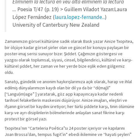
Eliminem la lectura en veu alta eliminem la lectura
...
Poesia T/47 (p. 19) > Guillem Viladot Yazan:Laura
López Fernández (
laura.lopez-fernande...
)
University of Canterbury New Zealand
Zamanımızın görsel kültürüne sadık olarak Bask yazar Ainize Txopitea,
bir ölçüye kadar görsel şiirler olan ve güncel bir konuyu paylaşan bir
poster-imaj serisi sunuyor bize: Şiddet. Çağımızın göstergesi ve
yazgısı olarak toplumsal, siyasi, cinsel, bilgilendirici, kültürel ve karşı-
kültürel şiddet, her zaman ve her yerde bize eşlik eden gölgemiz
oldu.
Sanatçı, gündelik ve anonim haykırışlarımıza açık olarak, harap ve ihlal
edilmiş dünyalarımızın kaydı olan bir dil ya da bir “di(maj)l”
[“Langu(im)age” ] yaratarak, göz açıp kapayıncaya kadar nedenli
tarihsel felaketlerin maskesini düşürüyor. Ainize imajları, eleştiri ve
ifşanın görsel bir kaydını üretiyor; her türlü şiddete karşı, tinin ölümüne
karşı ve ayrı disiplinlerin bölmelerinde anlaşılan sanat fikrine karşı
protest bir görsel yazı.
Txopitea’nın “Carteleria Poética”sı 24 poster içeriyor ve kapılarını
Joan Brossa’dan, tempus fugit’in* ebedi ikilemine ve “hayati şeyleri”