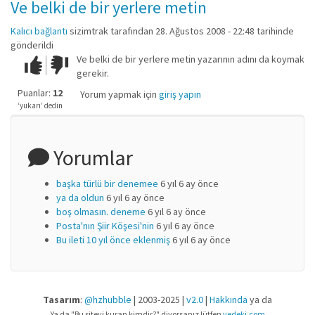
Ve belki de bir yerlere metin
Kalıcı bağlantı
sizimtrak
tarafından 28. Ağustos 2008 - 22:48 tarihinde
gönderildi
Ve belki de bir yerlere metin yazarının adını da koymak
Çok iyi!
O
gerekir.
kadar
iyi
Puanlar:
12
Yorum yapmak için
giriş yapın
değil!
‘yukarı’ dedin
Yorumlar
başka türlü bir denemee
6 yıl 6 ay önce
ya da oldun
6 yıl 6 ay önce
boş olmasın. deneme
6 yıl 6 ay önce
Posta'nın Şiir Köşesi'nin
6 yıl 6 ay önce
Bu ileti 10 yıl önce eklenmiş
6 yıl 6 ay önce
Tasarım
:
@hzhubble
| 2003-2025 |
v2.0
|
Hakkında
ya da
Ya da "Bu siteyi kuran kimdir?" diyorsanız lütfen
vedeki.com