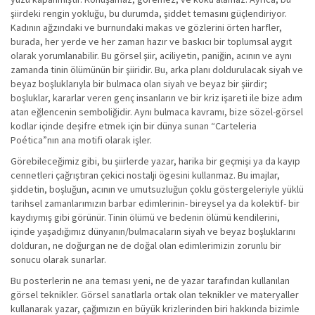
şiirdeki rengin yokluğu, bu durumda, şiddet temasını güçlendiriyor.
Kadının ağzındaki ve burnundaki makas ve gözlerini örten harfler,
burada, her yerde ve her zaman hazır ve baskıcı bir toplumsal aygıt
olarak yorumlanabilir. Bu görsel şiir, aciliyetin, paniğin, acının ve aynı
zamanda tinin ölümünün bir şiiridir. Bu, arka planı doldurulacak siyah ve
beyaz boşluklarıyla bir bulmaca olan siyah ve beyaz bir şiirdir;
boşluklar, kararlar veren genç insanların ve bir kriz işareti ile bize adım
atan eğlencenin semboliğidir. Aynı bulmaca kavramı, bize sözel-görsel
kodlar içinde deşifre etmek için bir dünya sunan “Carteleria
Poética”nın ana motifi olarak işler.
Görebileceğimiz gibi, bu şiirlerde yazar, harika bir geçmişi ya da kayıp
cennetleri çağrıştıran çekici nostalji ögesini kullanmaz. Bu imajlar,
şiddetin, boşluğun, acının ve umutsuzluğun çoklu göstergeleriyle yüklü
tarihsel zamanlarımızın barbar edimlerinin- bireysel ya da kolektif- bir
kaydıymış gibi görünür. Tinin ölümü ve bedenin ölümü kendilerini,
içinde yaşadığımız dünyanın/bulmacaların siyah ve beyaz boşluklarını
dolduran, ne doğurgan ne de doğal olan edimlerimizin zorunlu bir
sonucu olarak sunarlar.
Bu posterlerin ne ana teması yeni, ne de yazar tarafından kullanılan
görsel teknikler. Görsel sanatlarla ortak olan teknikler ve materyaller
kullanarak yazar, çağımızın en büyük krizlerinden biri hakkında bizimle