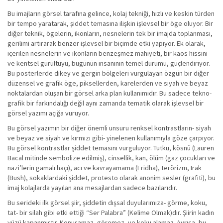
Bu imajların görsel tarafına gelince, kolaj tekniği, hızlı ve keskin türden
bir tempo yaratarak, şiddet temasına ilişkin işlevsel bir öge oluyor. Bir
diğer teknik, ögelerin, ikonların, nesnelerin tek bir imajda toplanması,
gerilimi artırarak benzer işlevsel bir biçimde etki yapıyor. Ek olarak,
içerilen nesnelerin ve ikonların benzeşmez mahiyeti, bir kaos hissini
ve kentsel gürültüyü, bugünün insanının temel durumu, güçlendiriyor.
Bu posterlerde dikey ve gergin bölgeleri vurgulayan özgün bir diğer
düzensel ve grafik öge, piksellerden, karelerden ve siyah ve beyaz
noktalardan oluşan bir görsel arka plan kullanımıdır. Bu sadece tekno-
grafik bir farkındalığı değil aynı zamanda tematik olarak işlevsel bir
görsel yazımı açığa vuruyor.
Bu görsel yazımın bir diğer önemli unsuru renksel kontrastların- siyah
ve beyaz ve siyah ve kırmızı gibi- yinelenen kullanımıyla göze çarpıyor.
Bu görsel kontrastlar şiddet temasını vurguluyor. Tutku, kösnü (Lauren
Bacal mitinde sembolize edilmiş), cinsellik, kan, ölüm (gaz çocukları ve
nazi’lerin gamalı haçı), acı ve kavrayamama (Fridha), terörizm, Irak
(Bush), sokaklardaki şiddet, protesto olarak anonim sesler (grafiti), bu
imaj kolajlarda yayılan ana mesajlardan sadece bazılarıdır.
Bu serideki ilk görsel şiir, şiddetin dışsal duyularımıza- görme, koku,
tat- bir silah gibi etki ettiği “Ser Palabra” (Kelime Olmak)dır. Şiirin kadın
yüzü kapanmıştır. Konuşamaz, göremez, ve koku alamaz. Ayrıca, bu