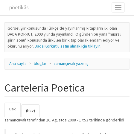
Ana içeriğe atla
pöetikâs
Toggle
navigati
Görsel Şiir konusunda Türkçe'de yayınlanmış kitapların ilki olan
DADA KORKUT, 2009 yılında yayınlandı. O günden bu yana "mısralı
şiirin sonu" konusunda ürkülen bir kitap olarak endam ediyor ve
okurunu arıyor.
Dada Korkut'u satın almak için tıklayın
.
Ana sayfa
bloglar
zamançuvalı yazmış
Carteleria Poetica
Bak
(etkin
Birincil sekmeler
(bkz)
sekme)
zamançuvalı
tarafından 26. Ağustos 2008 - 17:53 tarihinde gönderildi