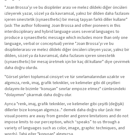
"Joan Brossa’yı ve bu disiplinler arası ve melez dildeki diğer öncüleri
izleyerek yazar, sözel ya da kavramsal, yalnız bir dilden daha fazlasını
içeren sinestetik (synaesthetic) bir mesaj taşıyan farklı diller kullanır"
(aslı: The author following Joan Brossa and other pioneers in this
interdisciplinary and hybrid language uses several languages to
produce a synaesthetic message which includes more than only one
language, verbal or conceptual) yerine "Joan Brossa’yı ve bu
disiplinlerarası ve melez dildeki diğer öncüleri izleyen yazar, yalnız bir
dilden, sözel ya da kavramsal, daha fazlasını içeren sinestetik
(synaesthetic) bir mesaj üretmek için bir kaç dil kullanır" diye çevirmek
daha doğru olurdu.
"Görsel şiirleri toplumsal cinsiyet ve tür sınırlamalarından uzaktır ve
algımıza, renk, imaj, grafik teknikler, ve kelimeler gibi dil çeşitleri
dolayımı ile bizimle “konuşan” sınırlar empoze etmez" cümlesindeki
"dolayımını" çıkarmak daha doğru olur.
Ayrıca "renk, imaj, grafik teknikler, ve kelimeler gibi çeşitli (değişik)
dillerler bize konuşan algımıza..." demek daha doğru olur (aslı: Her
visual poems are away from gender and genre limitations and do not
impose limits to our perception, which “speaks” to us through a
variety of languages such as color, image, graphic techniques, and
words). Tabii eğer "konuşan" algımızsa.