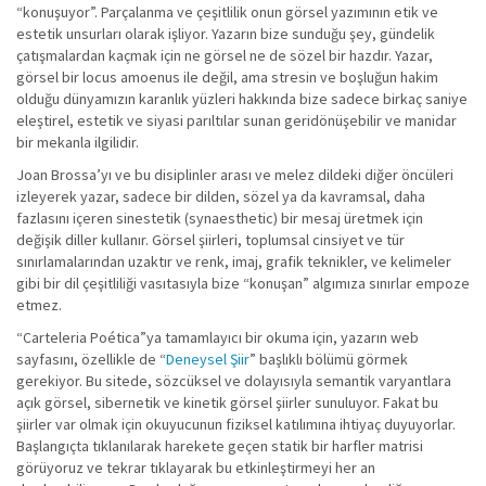
“konuşuyor”. Parçalanma ve çeşitlilik onun görsel yazımının etik ve
estetik unsurları olarak işliyor. Yazarın bize sunduğu şey, gündelik
çatışmalardan kaçmak için ne görsel ne de sözel bir hazdır. Yazar,
görsel bir locus amoenus ile değil, ama stresin ve boşluğun hakim
olduğu dünyamızın karanlık yüzleri hakkında bize sadece birkaç saniye
eleştirel, estetik ve siyasi parıltılar sunan geridönüşebilir ve manidar
bir mekanla ilgilidir.
Joan Brossa’yı ve bu disiplinler arası ve melez dildeki diğer öncüleri
izleyerek yazar, sadece bir dilden, sözel ya da kavramsal, daha
fazlasını içeren sinestetik (synaesthetic) bir mesaj üretmek için
değişik diller kullanır. Görsel şiirleri, toplumsal cinsiyet ve tür
sınırlamalarından uzaktır ve renk, imaj, grafik teknikler, ve kelimeler
gibi bir dil çeşitliliği vasıtasıyla bize “konuşan” algımıza sınırlar empoze
etmez.
“Carteleria Poética”ya tamamlayıcı bir okuma için, yazarın web
sayfasını, özellikle de “
Deneysel Şiir
” başlıklı bölümü görmek
gerekiyor. Bu sitede, sözcüksel ve dolayısıyla semantik varyantlara
açık görsel, sibernetik ve kinetik görsel şiirler sunuluyor. Fakat bu
şiirler var olmak için okuyucunun fiziksel katılımına ihtiyaç duyuyorlar.
Başlangıçta tıklanılarak harekete geçen statik bir harfler matrisi
görüyoruz ve tekrar tıklayarak bu etkinleştirmeyi her an