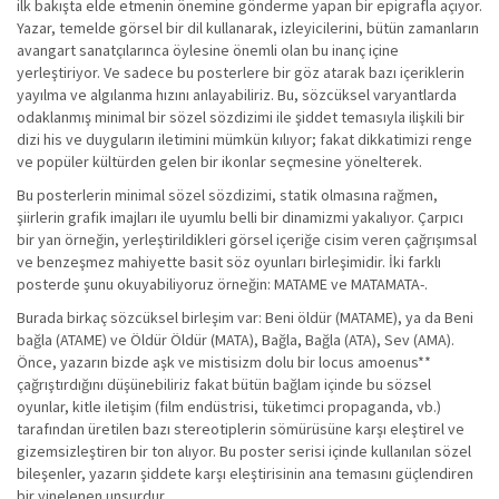
ilk bakışta elde etmenin önemine gönderme yapan bir epigrafla açıyor.
Yazar, temelde görsel bir dil kullanarak, izleyicilerini, bütün zamanların
avangart sanatçılarınca öylesine önemli olan bu inanç içine
yerleştiriyor. Ve sadece bu posterlere bir göz atarak bazı içeriklerin
yayılma ve algılanma hızını anlayabiliriz. Bu, sözcüksel varyantlarda
odaklanmış minimal bir sözel sözdizimi ile şiddet temasıyla ilişkili bir
dizi his ve duyguların iletimini mümkün kılıyor; fakat dikkatimizi renge
ve popüler kültürden gelen bir ikonlar seçmesine yönelterek.
Bu posterlerin minimal sözel sözdizimi, statik olmasına rağmen,
şiirlerin grafik imajları ile uyumlu belli bir dinamizmi yakalıyor. Çarpıcı
bir yan örneğin, yerleştirildikleri görsel içeriğe cisim veren çağrışımsal
ve benzeşmez mahiyette basit söz oyunları birleşimidir. İki farklı
posterde şunu okuyabiliyoruz örneğin: MATAME ve MATAMATA-.
Burada birkaç sözcüksel birleşim var: Beni öldür (MATAME), ya da Beni
bağla (ATAME) ve Öldür Öldür (MATA), Bağla, Bağla (ATA), Sev (AMA).
Önce, yazarın bizde aşk ve mistisizm dolu bir locus amoenus**
çağrıştırdığını düşünebiliriz fakat bütün bağlam içinde bu sözsel
oyunlar, kitle iletişim (film endüstrisi, tüketimci propaganda, vb.)
tarafından üretilen bazı stereotiplerin sömürüsüne karşı eleştirel ve
gizemsizleştiren bir ton alıyor. Bu poster serisi içinde kullanılan sözel
bileşenler, yazarın şiddete karşı eleştirisinin ana temasını güçlendiren
bir yinelenen unsurdur.