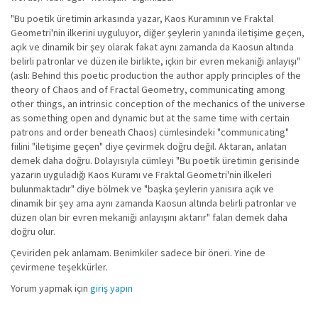
"Bu poetik üretimin arkasında yazar, Kaos Kuramının ve Fraktal
Geometri'nin ilkerini uyguluyor, diğer şeylerin yanında iletişime geçen,
açık ve dinamik bir şey olarak fakat aynı zamanda da Kaosun altında
belirli patronlar ve düzen ile birlikte, içkin bir evren mekaniği anlayışı"
(aslı: Behind this poetic production the author apply principles of the
theory of Chaos and of Fractal Geometry, communicating among
other things, an intrinsic conception of the mechanics of the universe
as something open and dynamic but at the same time with certain
patrons and order beneath Chaos) cümlesindeki "communicating"
fiilini "iletişime geçen" diye çevirmek doğru değil. Aktaran, anlatan
demek daha doğru. Dolayısıyla cümleyi "Bu poetik üretimin gerisinde
yazarın uyguladığı Kaos Kuramı ve Fraktal Geometri'nin ilkeleri
bulunmaktadır" diye bölmek ve "başka şeylerin yanısıra açık ve
dinamik bir şey ama aynı zamanda Kaosun altında belirli patronlar ve
düzen olan bir evren mekaniği anlayışını aktarır" falan demek daha
doğru olur.
Çeviriden pek anlamam. Benimkiler sadece bir öneri. Yine de
çevirmene teşekkürler.
Yorum yapmak için
giriş yapın