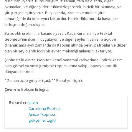
durdurabiliyoruz. Durdurduğumuz zaman, tam da o anda, diğer
okumaları, ve diğer şiirleri etkinsizleştirerek, biricik bir okumayı, ve
şiiri gerçekleştiriyoruz. Bu yazımda, zaman ve mekan şiirin
sematiğinde iki belirleyici faktördür. Hareketlilik burada hayati bir
birleşme değeri oluyor.
Bu poetik üretimin arkasında yazar, Kaos Kuramının ve Fraktal
Geometri'nin ilkerini uyguluyor, ve diğer şeylerin yanısıra açık ve
dinamik ama aynı zamanda da Kaosun altında belirli patronlar ve düzen
olan bir şey olarak içkin bir evren mekaniği anlayışını aktarıyor.
Şüphesiz ki Ainize Txopitea kendi sanatsal kariyerinde Fraktal Yazım
olan görsel yazımın geniş bir repertuarına sahip, İspanyol poetik
dünyada bir öncü.
* Zaman uçup gidiyor (ç.n.). ** Rahat yer (ç.n.).
Çeviren:
Gökçen Ertuğrul
Etiketler:
çeviri
Carteleria Poetica
Ainize Txopitea
gökçen ertuğrul