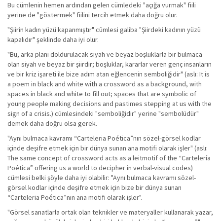
Bu cümlenin hemen ardından gelen cümledeki "açığa vurmak" fiili
yerine de "göstermek" fiilini tercih etmek daha doğru olur.
"Şiirin kadın yüzü kapanmıştır" cümlesi galiba "Şiirdeki kadının yüzü
kapalıdır" şeklinde daha iyi olur.
"Bu, arka planı doldurulacak siyah ve beyaz boşluklarla bir bulmaca
olan siyah ve beyaz bir şiirdir; boşluklar, kararlar veren genç insanların
ve bir kriz işareti ile bize adım atan eğlencenin semboliğidir" (aslı: It is
a poem in black and white with a crossword as a background, with
spaces in black and white to fill out; spaces that are symbolic of
young people making decisions and pastimes stepping at us with the
sign of a crisis.) cümlesindeki "semboliğidir" yerine "sembolüdür"
demek daha doğru olsa gerek.
"Aynı bulmaca kavramı “Carteleria Poética”nın sözel-görsel kodlar
içinde deşifre etmek için bir dünya sunan ana motifi olarak işler" (aslı:
The same concept of crossword acts as a leitmotif of the “Cartelería
Poética” offering us a world to decipher in verbal-visual codes)
cümlesi belki şöyle daha iyi olabilir: "Aynı bulmaca kavramı sözel-
görsel kodlar içinde deşifre etmek için bize bir dünya sunan
“Carteleria Poética”nın ana motifi olarak işler".
"Görsel sanatlarla ortak olan teknikler ve materyaller kullanarak yazar,