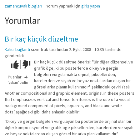
zamançuvalı blogları
Yorum yapmak için
giriş yapın
Yorumlar
Bir kaç küçük düzeltme
Kalıcı bağlantı
sizimtrak
tarafından 2. Eylül 2008 - 10:35 tarihinde
gönderildi
Bir kaç küçük düzeltme önerisi: "Bir diğer düzensel ve
Çok iyi!
O
grafik öge, ki bu posterlerde dikey ve gergin
kadar
bölgeleri vurgulamakta orjinal, piksellerden,
iyi
Puanlar:
-4
karelerden ve siyah ve beyaz noktalardan oluşan bir
değil!
‘yukarı’ dedin
görsel arka planın kullanımıdır" şeklindeki çeviri (aslı:
Another compositional and graphic element, original in these posters
that emphasizes vertical and tense territories is the use of a visual
background composed of pixels, squares, and black and white
dots.)aşağıdaki gibi daha anlaşılır olabilir:
"Dikey ve gergin bölgeleri vurgulayan bu posterlerde orijinal olan bir
diğer kompozisyonel ve grafik öge piksellerden, karelerden ve siyah
ve beyaz noktalardan oluşan görsel bir arka plan kullanımıdır".