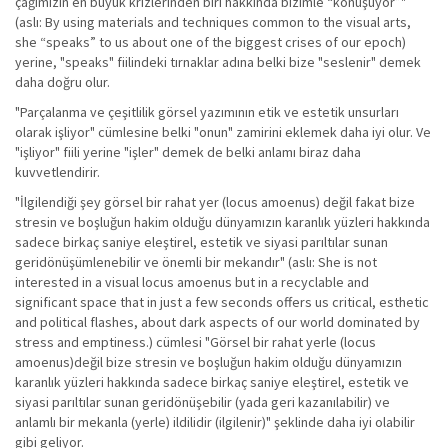
çağımızın en büyük krizlerinden biri hakkında bizimle “konuşuyor”"
(aslı: By using materials and techniques common to the visual arts,
she “speaks” to us about one of the biggest crises of our epoch)
yerine, "speaks" fiilindeki tırnaklar adına belki bize "seslenir" demek
daha doğru olur.
"Parçalanma ve çeşitlilik görsel yazımının etik ve estetik unsurları
olarak işliyor" cümlesine belki "onun" zamirini eklemek daha iyi olur. Ve
"işliyor" fiili yerine "işler" demek de belki anlamı biraz daha
kuvvetlendirir.
"İlgilendiği şey görsel bir rahat yer (locus amoenus) değil fakat bize
stresin ve boşluğun hakim olduğu dünyamızın karanlık yüzleri hakkında
sadece birkaç saniye eleştirel, estetik ve siyasi parıltılar sunan
geridönüşümlenebilir ve önemli bir mekandır" (aslı: She is not
interested in a visual locus amoenus but in a recyclable and
significant space that in just a few seconds offers us critical, esthetic
and political flashes, about dark aspects of our world dominated by
stress and emptiness.) cümlesi "Görsel bir rahat yerle (locus
amoenus)değil bize stresin ve boşluğun hakim olduğu dünyamızın
karanlık yüzleri hakkında sadece birkaç saniye eleştirel, estetik ve
siyasi parıltılar sunan geridönüşebilir (yada geri kazanılabilir) ve
anlamlı bir mekanla (yerle) ildilidir (ilgilenir)" şeklinde daha iyi olabilir
gibi geliyor.