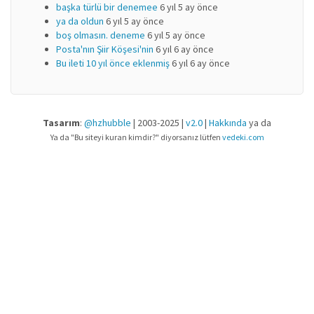
başka türlü bir denemee
6 yıl 5 ay önce
ya da oldun
6 yıl 5 ay önce
boş olmasın. deneme
6 yıl 5 ay önce
Posta'nın Şiir Köşesi'nin
6 yıl 6 ay önce
Bu ileti 10 yıl önce eklenmiş
6 yıl 6 ay önce
Tasarım
:
@hzhubble
| 2003-2025 |
v2.0
|
Hakkında
ya da
Ya da "Bu siteyi kuran kimdir?" diyorsanız lütfen
vedeki.com