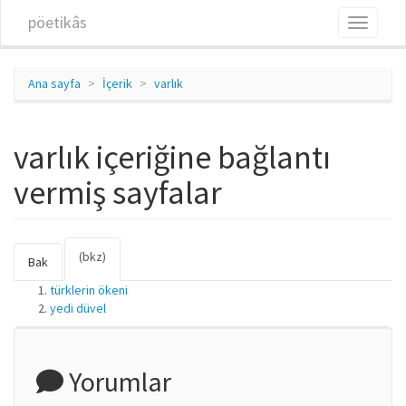
Ana içeriğe atla
pöetikâs
Toggle
navigati
Ana sayfa
İçerik
varlık
varlık içeriğine bağlantı
vermiş sayfalar
(bkz)
(etkin
Birincil sekmeler
Bak
sekme)
türklerin ökeni
yedi düvel
Yorumlar