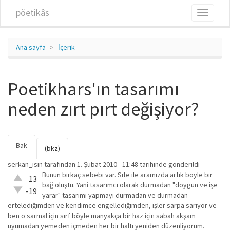
Ana içeriğe atla
pöetikâs
Toggle
navigati
Ana sayfa
İçerik
Poetikhars'ın tasarımı
neden zırt pırt değişiyor?
Bak
(etkin
Birincil sekmeler
(bkz)
sekme)
serkan_isin
tarafından 1. Şubat 2010 - 11:48 tarihinde gönderildi
Bunun birkaç sebebi var. Site ile aramızda artık böyle bir
Çok iyi!
13
bağ oluştu. Yani tasarımcı olarak durmadan "doygun ve işe
O kadar
-19
yarar" tasarımı yapmayı durmadan ve durmadan
iyi
ertelediğimden ve kendimce engellediğimden, işler sarpa sarıyor ve
değil!
ben o sarmal için sırf böyle manyakça bir haz için sabah akşam
uyumadan yemeden içmeden her bir haltı yeniden düzenliyorum.