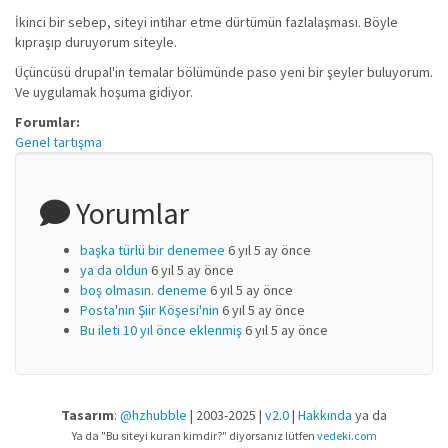
İkinci bir sebep, siteyi intihar etme dürtümün fazlalaşması. Böyle
kıpraşıp duruyorum siteyle.
Üçüncüsü drupal'in temalar bölümünde paso yeni bir şeyler buluyorum.
Ve uygulamak hoşuma gidiyor.
Forumlar:
Genel tartışma
Yorumlar
başka türlü bir denemee
6 yıl 5 ay önce
ya da oldun
6 yıl 5 ay önce
boş olmasın. deneme
6 yıl 5 ay önce
Posta'nın Şiir Köşesi'nin
6 yıl 5 ay önce
Bu ileti 10 yıl önce eklenmiş
6 yıl 5 ay önce
Tasarım
:
@hzhubble
| 2003-2025 |
v2.0
|
Hakkında
ya da
Ya da "Bu siteyi kuran kimdir?" diyorsanız lütfen
vedeki.com