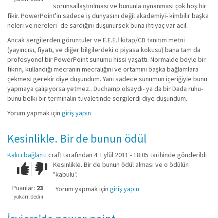
sorunsallaştırılması ve bununla oynanması çok hoş bir
fikir. PowerPoint'in sadece iş dunyasını değil akademiyi- kimbilir başka
neleri ve nereleri- de sardığını duşunursek buna ihtıyaç var acil.
Ancak sergilerden göruntuler ve E.E.E.İ kitap/CD tanıtım metni
(yayıncısı, fiyatı, ve diğer bilgilerdeki o piyasa kokusu) bana tam da
profesyonel bir PowerPoint sunumu hissi yaşattı. Normalde böyle bir
fikrin, kullandığı mecranın mecralığını ve ortamını başka bağlamlara
çekmesi gerekir diye duşundum. Yani sadece sunumun içeriğiyle bunu
yapmaya çalışıyorsa yetmez.. Duchamp olsaydı- ya da bir Dada ruhu-
bunu belki bir terminalin tuvaletinde sergilerdi diye duşundum.
Yorum yapmak için
giriş yapın
Kesinlikle. Bir de bunun ödül
Kalıcı bağlantı
craft
tarafından 4. Eylül 2011 - 18:05 tarihinde gönderildi
Kesinlikle. Bir de bunun ödül alması ve o ödülün
Çok iyi!
O
"kabulü".
kadar
iyi
Puanlar:
23
Yorum yapmak için
giriş yapın
değil!
‘yukarı’ dedin