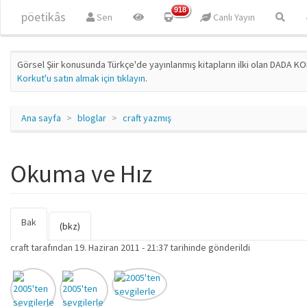
Ana içeriğe atla
918
pöetikâs
Sen
Canlı Yayın
Görsel Şiir konusunda Türkçe'de yayınlanmış kitapların ilki olan DADA KO
Korkut'u satın almak için tıklayın
.
Ana sayfa
bloglar
craft yazmış
Okuma ve Hız
Bak
(etkin
Birincil sekmeler
(bkz)
sekme)
craft
tarafından 19. Haziran 2011 - 21:37 tarihinde gönderildi