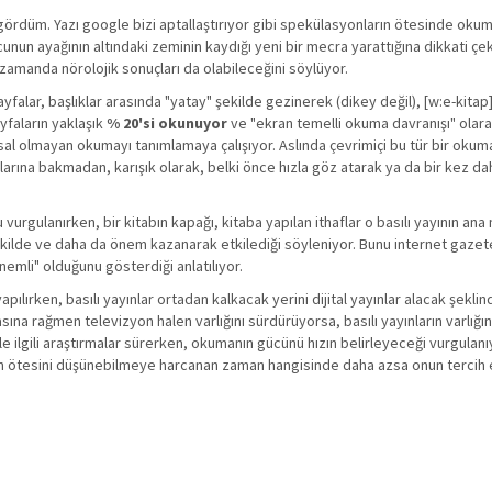
gördüm. Yazı google bizi aptallaştırıyor gibi spekülasyonların ötesinde okum
unun ayağının altındaki zeminin kaydığı yeni bir mecra yarattığına dikkati çek
zamanda nörolojik sonuçları da olabileceğini söylüyor.
falar, başlıklar arasında "yatay" şekilde gezinerek (dikey değil), [w:e-kitap
yfaların yaklaşık
% 20'si okunuyor
ve "ekran temelli okuma davranışı" olar
al olmayan okumayı tanımlamaya çalışıyor. Aslında çevrimiçi bu tür bir okuma
alarına bakmadan, karışık olarak, belki önce hızla göz atarak ya da bir kez 
vurgulanırken, bir kitabın kapağı, kitaba yapılan ithaflar o basılı yayının ana
kilde ve daha da önem kazanarak etkilediği söyleniyor. Bunu internet gazet
nemli" olduğunu gösterdiği anlatılıyor.
apılırken, basılı yayınlar ortadan kalkacak yerini dijital yayınlar alacak şeklin
sına rağmen televizyon halen varlığını sürdürüyorsa, basılı yayınların varlığı
ile ilgili araştırmalar sürerken, okumanın gücünü hızın belirleyeceği vurgulanıy
in ötesini düşünebilmeye harcanan zaman hangisinde daha azsa onun tercih 