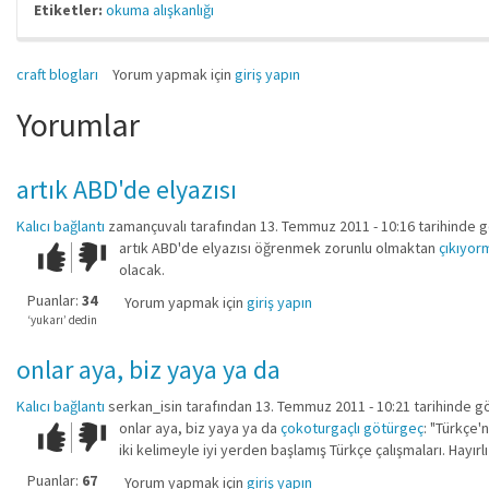
Etiketler:
okuma alışkanlığı
craft blogları
Yorum yapmak için
giriş yapın
Yorumlar
artık ABD'de elyazısı
Kalıcı bağlantı
zamançuvalı
tarafından 13. Temmuz 2011 - 10:16 tarihinde g
artık ABD'de elyazısı öğrenmek zorunlu olmaktan
çıkıyor
Çok iyi!
O
olacak.
kadar
iyi
Puanlar:
34
Yorum yapmak için
giriş yapın
değil!
‘yukarı’ dedin
onlar aya, biz yaya ya da
Kalıcı bağlantı
serkan_isin
tarafından 13. Temmuz 2011 - 10:21 tarihinde g
onlar aya, biz yaya ya da
çokoturgaçlı götürgeç
: "Türkçe'
Çok iyi!
O
iki kelimeyle iyi yerden başlamış Türkçe çalışmaları. Hayırlı
kadar
iyi
Puanlar:
67
Yorum yapmak için
giriş yapın