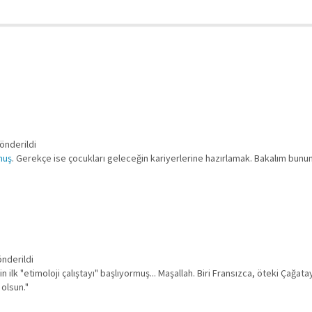
önderildi
muş
. Gerekçe ise çocukları geleceğin kariyerlerine hazırlamak. Bakalım bunun
önderildi
nin ilk "etimoloji çalıştayı" başlıyormuş... Maşallah. Biri Fransızca, öteki Çağat
 olsun."