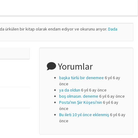
nda ürkülen bir kitap olarak endam ediyor ve okurunu arıyor.
Dada
Yorumlar
başka türlü bir denemee
6 yıl 6 ay
önce
ya da oldun
6 yıl 6 ay önce
boş olmasın. deneme
6 yıl 6 ay önce
Posta'nın Şiir Köşesi'nin
6 yıl 6 ay
önce
Bu ileti 10 yıl önce eklenmiş
6 yıl 6 ay
önce