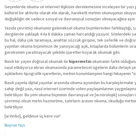
Geçenlerde okuma ve internet ilişkisini derinlemesine inceleyen bir yazı 
kültürel bir aktivite olarak ele alarak, hareketli metnin okunuşunun okuyuc
değişikliğin de sadece sosyal ve davranışsal sonuçları olmayacağına aynı 
Yazıda çevrimiçi okumanın geleneksel okuma biçimlerinden farklılaştığı, say
dergilerde yaklaşık 4 ila 8 dakika zaman harcandığı yazıyor. Sitelerdeki sa
bu hal, daha çok taramaya, anahtar sözcük girişine, tek seferlik ve doğrus
yayınları okuma biçimimize de yansıyacağı açık, kitaplarda bölümlerin sır
gereksinim yaratmayacak şekilde işaretler koyarak okumak gibi.
Basılı bir yayını doğrusal okumak ile
hipermetni
okumanın farklı olduğunu 
nasıl etkiliyorsa ekran okumasında parametinsel ögelerin daha detaylı şe
açıklarken tipografik işaretlerin, metnin konumlanışının hangi hikayenin "ö
Basılı yayınla dijital yayınlar arasında okuma açısından bu karşılaştırmalar y
sahip değil yazı, nasıl internet üzerinde video paylaşımlarının yaygınlaşma
belirtiliyor. Bu yeni okuma biçiminin davranışsal ve [w:nörolojik] sonuçları 
çevrimiçi olsun metni hazmetme, satırların arasını okuma, okuduğu metn
belirtiliyor.
[w:Virilio], geldinse üç kere vur!
Buyrun Yazı