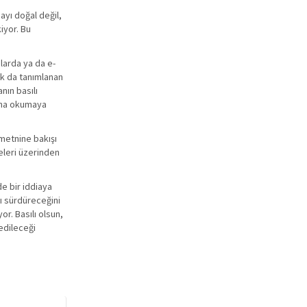
ayı doğal değil,
iyor. Bu
]larda ya da e-
ak da tanımlanan
nın basılı
daha okumaya
 metnine bakışı
eleri üzerinden
de bir iddiaya
nı sürdüreceğini
or. Basılı olsun,
edileceği