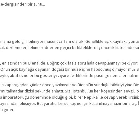
-dergisinden bir alıntı...
anlama geldiğini bilmiyor musunuz? Tam olarak: Genellikle açık kaynaklı yön
üçük derlemeleri lehine reddeden geçici birlikteliklerdir; öncelik listesinde 
u, en azından bu Bienal’de. Doğru; çok fazla soru hala cevaplanmayı bekliyor
u? Onun açık kaynağa dayanan doğası bir müze içine hapsolmuş olmuyor mu? S
eyle, aktif özneler bu gösteriyi ziyaret ettiklerinde pasif gözlemciler halin
in kapanışından günler önce yazılmıştır ve Bienal’in sunduğu bildiriyi yine Bie
ını talimatlar dizisi şeklinde anlattı. Siz, İstanbul’un her köşesinden sevgili o
e, Roma imparatorluğu döneminde olduğu gibi, birer Replika ile cevap verebilirsin
pyasından oluşuyor. Bu, yaratıcı bir sürtüşme için kullanılmaya hazır bir araç.
za gider.