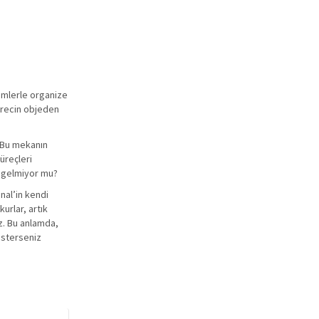
temlerle organize
sürecin objeden
: Bu mekanın
üreçleri
e gelmiyor mu?
nal’in kendi
kurlar, artık
iz. Bu anlamda,
 İsterseniz