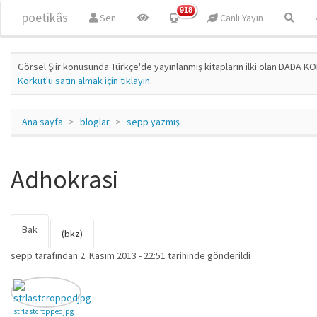
Ana içeriğe atla
918
pöetikâs
Sen
Canlı Yayın
Görsel Şiir konusunda Türkçe'de yayınlanmış kitapların ilki olan DADA KO
Korkut'u satın almak için tıklayın
.
Ana sayfa
bloglar
sepp yazmış
Adhokrasi
Bak
(etkin
Birincil sekmeler
(bkz)
sekme)
sepp
tarafından 2. Kasım 2013 - 22:51 tarihinde gönderildi
strlastcroppedjpg