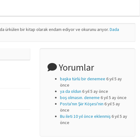
nda ürkülen bir kitap olarak endam ediyor ve okurunu arıyor.
Dada
Yorumlar
başka türlü bir denemee
6 yıl 5 ay
önce
ya da oldun
6 yıl 5 ay önce
boş olmasın. deneme
6 yıl 5 ay önce
Posta'nın Şiir Köşesi'nin
6 yıl 5 ay
önce
Bu ileti 10 yıl önce eklenmiş
6 yıl 5 ay
önce