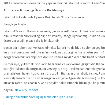
2012 sonbahar-kış döneminde yapılan (Birinci) İstanbul Tasarım Bienali'nin e
Adhokrasi Mimarlığı Üzerine Bir Mersiye
İstanbul Sokaklarında Eyleme Dökülecek Özgür Tasarımlar
Sevgili yurttaşlar,
İstanbul Tasarım Bienali sona erdi, çok yaşa Adhokrasi. Adhokrasi’nin ne 
olmuş tasarım süreçleri ağıdır; seri imalatı, isteğe uyarlanmış ürünlerin k
üstte yer aldığı, piyasa dışı iş birlikleridir.
Bunun adı Adhokrasi, ve kalıcı olmakta kararlı. Ya da bize söylenen şey b
kurumsal çerçevesi Adhokrasi’nin kırılgan geçiciliğine ihanet etmiyor m
sergilerken bunları objelere dönüştüremez miyiz? Yani daha basit bir ifad
Bu mersiye, yukardaki soruların bazılarına cevap verme girişimidir. Bienal’
içeriğini kullanarak sorgular. Bu vesileyle, sergi katılımcıları enstalasyonlar
orijinal işlerin hakiki kopyalarını üretebilir, Bienal’in orijinal bildirisin
New City Reader’ın bu sayısı serginin içeriğinin Agonistic (çatışmalı) bir ko
kullanın. Kendi başınasınız. Ve bir şeyleri taklit etmeniz bizim çok hoşumu
Kaynak:
New City Reader
E-dergideki birbirinden ilginç makaleler için burdan...