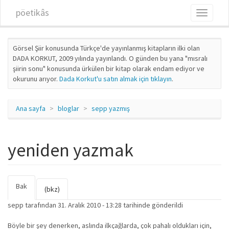
Ana içeriğe atla
pöetikâs
Toggle
navigati
Görsel Şiir konusunda Türkçe'de yayınlanmış kitapların ilki olan
DADA KORKUT, 2009 yılında yayınlandı. O günden bu yana "mısralı
şiirin sonu" konusunda ürkülen bir kitap olarak endam ediyor ve
okurunu arıyor.
Dada Korkut'u satın almak için tıklayın
.
Ana sayfa
bloglar
sepp yazmış
yeniden yazmak
Bak
(etkin
Birincil sekmeler
(bkz)
sekme)
sepp
tarafından 31. Aralık 2010 - 13:28 tarihinde gönderildi
Böyle bir şey denerken, aslında ilkçağlarda, çok pahalı oldukları için,