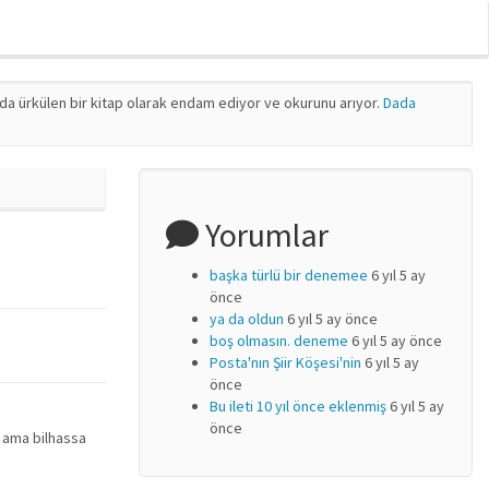
nda ürkülen bir kitap olarak endam ediyor ve okurunu arıyor.
Dada
Yorumlar
başka türlü bir denemee
6 yıl 5 ay
önce
ya da oldun
6 yıl 5 ay önce
boş olmasın. deneme
6 yıl 5 ay önce
Posta'nın Şiir Köşesi'nin
6 yıl 5 ay
önce
Bu ileti 10 yıl önce eklenmiş
6 yıl 5 ay
önce
 ama bilhassa