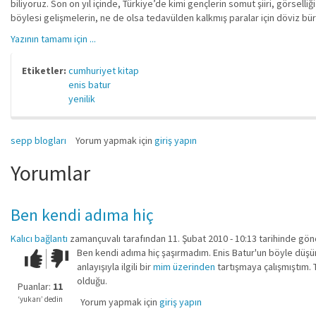
biliyoruz. Son on yıl içinde, Türkiye’de kimi gençlerin somut şiiri, görselli
böylesi gelişmelerin, ne de olsa tedavülden kalkmış paralar için döviz büro
Yazının tamamı için ...
Etiketler:
cumhuriyet kitap
enis batur
yenilik
sepp blogları
Yorum yapmak için
giriş yapın
Yorumlar
Ben kendi adıma hiç
Kalıcı bağlantı
zamançuvalı
tarafından 11. Şubat 2010 - 10:13 tarihinde gön
Ben kendi adıma hiç şaşırmadım. Enis Batur'un böyle düşü
Çok iyi!
O
anlayışıyla ilgili bir
mim üzerinden
tartışmaya çalışmıştım. T
kadar
olduğu.
iyi
Puanlar:
11
değil!
‘yukarı’ dedin
Yorum yapmak için
giriş yapın