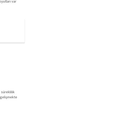
oyutları var
süreklilik
e gelişmekte