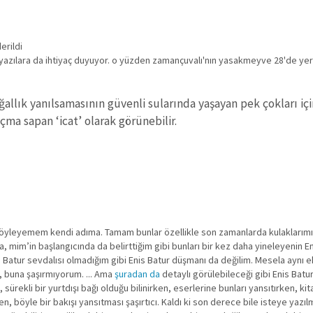
erildi
yazılara da ihtiyaç duyuyor. o yüzden zamançuvalı'nın yasakmeyve 28'de yer 
doğallık yanılsamasının güvenli sularında yaşayan pek çokları iç
çma sapan ‘icat’ olarak görünebilir.
söyleyemem kendi adıma. Tamam bunlar özellikle son zamanlarda kulaklarım
, mim’in başlangıcında da belirttiğim gibi bunları bir kez daha yineleyenin E
Enis Batur sevdalısı olmadığım gibi Enis Batur düşmanı da değilim. Mesela aynı
, buna şaşırmıyorum. ... Ama
şuradan da
detaylı görülebileceği gibi Enis Batur 
ürekli bir yurtdışı bağı olduğu bilinirken, eserlerine bunları yansıtırken, kit
n, böyle bir bakışı yansıtması şaşırtıcı. Kaldı ki son derece bile isteye yazılm