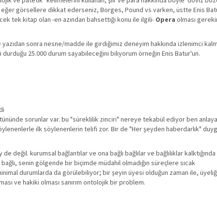
lojik ve patetik" kelimelerini kullanan, şiir ve para hakkında böyle 'döviz bo
da eğer görsellere dikkat ederseniz, Borges, Pound vs varken, üstte Enis Batu
ek tek kitap olan -en azından bahsettiği konu ile ilgili-
Opera
olması gerekir
 ve yazıdan sonra nesne/madde ile girdiğimiz deneyim hakkında izlenimci ka
i durduğu 25.000 durum sayabileceğini biliyorum örneğin Enis Batur'un.
di
 bütününde sorunlar var. bu "süreklilik zinciri" nereye tekabül ediyor ben anl
 söylenenlerle ilk söylenenlerin telifi zor. Bir de "Her şeyden haberdarlık" duy
 değil. kurumsal bağlantılar ve ona bağlı bağlılar ve bağlılıklar kalktığınd
 bağlı, senin gölgende bir biçimde müdahil olmadığın süreçlere sıcak
 minimal durumlarda da görülebiliyor; bir şeyin üyesi olduğun zaman ile, üyeliğ
ması ve hakiki olması sanırım ontolojik bir problem.