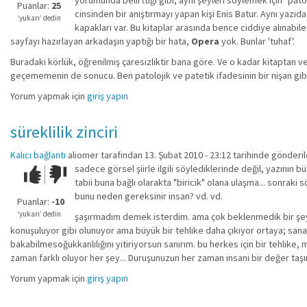
yorumunda belirttiği gibi, aynı şeyleri söylemek için "pato
iyi
Puanlar:
25
cinsinden bir anıştırmayı yapan kişi Enis Batur. Aynı yazı
değil!
‘yukarı’ dedin
kapakları var. Bu kitaplar arasında bence ciddiye alınabilec
sayfayı hazırlayan arkadaşın yaptığı bir hata,
Opera
yok. Bunlar 'tuhaf'.
Buradaki körlük, öğrenilmiş çaresizliktir bana göre. Ve o kadar kitaptan
geçememenin de sonucu. Ben patolojik ve patetik ifadesinin bir nişan gib
Yorum yapmak için
giriş yapın
süreklilik zinciri
Kalıcı bağlantı
aliomer
tarafından 13. Şubat 2010 - 23:12 tarihinde gönderil
sadece görsel şiirle ilgili söylediklerinde değil, yazının
Çok iyi!
O
tabii buna bağlı olarakta "biricik" olana ulaşma... sonraki
kadar
bunu neden gereksinir insan? vd. vd.
iyi
Puanlar:
-10
değil!
‘yukarı’ dedin
şaşırmadım demek isterdim. ama çok beklenmedik bir şey de
konuşuluyor gibi olunuyor ama büyük bir tehlike daha çıkıyor ortaya; sana
bakabilmesoğukkanlılığını yitiriyorsun sanırım. bu herkes için bir tehlike,
zaman farklı oluyor her şey... Duruşunuzun her zaman insani bir değer taşı
Yorum yapmak için
giriş yapın