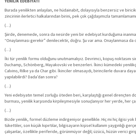
YENİLİK EDEBİYATI
Burada yenilikten anlaşılan, ne hüdainabit, dolayısıyla benzersiz ve birici
zincirinin ilerletici halkalarından birini, pek çok çağdaşımızla tamamlamamı
(…)
Şiirde, denemede, sonra da nesirde yeni bir edebiyat kurduğuma inanmam c
“Onaylanması gerekir” denilecektir, doğru. Şu var ama. Onaylanmasa da o
(…)
İki tür yenilik formu olduğunu unutmamalıyız. Devrimci, kopuş noktasını 
Duchamp, Schönberg, Mayakovski ve benzerleri. İkinci kümedeki yenilikçile
Calvino, Rilke ya da Char gibi. İkinciler olmasaydı, birincilerle duvara daya
yapılabilirdi? Dada’dan sonra?
(…)
Yeni edebiyatın temel zorluğu öteden beri, karşılaştığı genel dirençten d
burması, yenilik karşısında kirpileşmesiyle sonuçlanıyor her yerde, her ç
(…)
Bizde yenilik, formel düzleme indirgeniyor genellikle. Hiç mi hiç ilgisi yok
tükettiler, son küçük kıpırtılar, bilgisayarın kişisel kullanım yaygınlığı ger
çalışanlar, özellikle periferide, görünmüyor değil; üzücü, hüzün verici gir