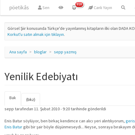
Ana içeriğe atla
918
pöetikâs
Sen
Canlı Yayın
Görsel Şiir konusunda Türkçe'de yayınlanmış kitapların ilki olan DADA KO
Korkut'u satın almak için tıklayın
.
Ana sayfa
bloglar
sepp yazmış
Yenilik Edebiyatı
Bak
(etkin
Birincil sekmeler
(bkz)
sekme)
sepp
tarafından 11. Şubat 2010 - 9:20 tarihinde gönderildi
Enis Batur söylüyor, ben birkaç kendimce can alıcı yeri alıntılıyorum,
geris
Enis Batur
gibi bir şair böyle düşünmeseydi... Neyse, sonraya bırakayım 