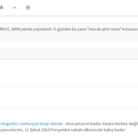
RKUT, 2009 yılında yayınlandı. O günden bu yana "mısralı şiirin sonu" konusu
i bugünkü cumhuriyet kitap ekinde
.. Ama çerçeve budur. Keşke herkes değil
düşüncelerimi, 11 Şubat 2010 Perşembe sabahı ülkemizde bakış budur: