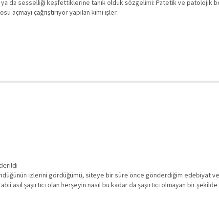
ği ya da sesselliği keşfettiklerine tanık olduk sözgelimi: Patetik ve patolojik b
su açmayı çağrıştırıyor yapılan kimi işler.
derildi
ndüğünün izlerini gördüğümü, siteye bir süre önce gönderdiğim edebiyat ve 
abii asıl şaşırtıcı olan herşeyin nasıl bu kadar da şaşırtıcı olmayan bir şekild