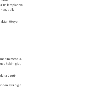
zdurma'
r'un kitaplarının
ken, belki
lmaktan öteye
ayamadım mesela.
gusu hakim gibi,
a daha özgür
inden ayrıldığın