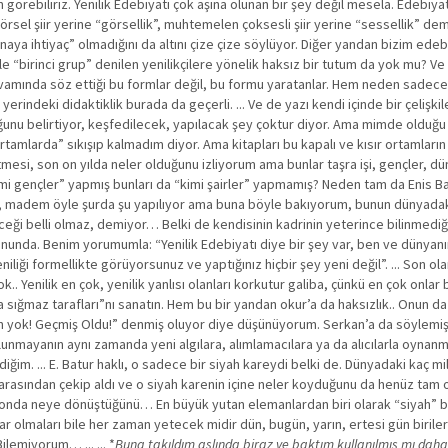
 görebiliriz. Yenilik Edebiyatı çok aşina olunan bir şey değil mesela. Edebiyatt
görsel şiir yerine “görsellik”, muhtemelen çoksesli şiir yerine “sessellik” d
 “onaya ihtiyaç” olmadığını da altını çize çize söylüyor. Diğer yandan bizim edeb
bile “birinci grup” denilen yenilikçilere yönelik haksız bir tutum da yok mu? Ve
vamında söz ettiği bu formlar değil, bu formu yaratanlar. Hem neden sadece i
rindeki didaktiklik burada da geçerli. ... Ve de yazı kendi içinde bir çelişkil
duğunu belirtiyor, keşfedilecek, yapılacak şey çoktur diyor. Ama mimde olduğu
rtamlarda” sıkışıp kalmadım diyor. Ama kitapları bu kapalı ve kısır ortamların
tmesi, son on yılda neler olduğunu izliyorum ama bunlar taşra işi, gençler, d
i gençler” yapmış bunları da “kimi şairler” yapmamış? Neden tam da Enis Bat
ne, madem öyle şurda şu yapılıyor ama buna böyle bakıyorum, bunun dünyadaki 
ği belli olmaz, demiyor… Belki de kendisinin kadrinin yeterince bilinmediği
n sonunda. Benim yorumumla: “Yenilik Edebiyatı diye bir şey var, ben ve dünyanı
niliği formellikte görüyorsunuz ve yaptığınız hiçbir şey yeni değil”. ... Son ola
Yenilik en çok, yenilik yanlısı olanları korkutur galiba, çünkü en çok onlar b
a sığmaz tarafları”nı sanatın. Hem bu bir yandan okur’a da haksızlık.. Onun da
ın yok! Geçmiş Oldu!” denmiş oluyor diye düşünüyorum. Serkan’a da söylemi
olunmayanın aynı zamanda yeni algılara, alımlamacılara ya da alıcılarla oynanm
diğim. ... E. Batur haklı, o sadece bir siyah kareydi belki de. Dünyadaki kaç m
in arasından çekip aldı ve o siyah karenin içine neler koyduğunu da henüz tam 
ı, onda neye dönüştüğünü… En büyük yutan elemanlardan biri olarak “siyah” bi
 olmaları bile her zaman yetecek midir dün, bugün, yarın, ertesi gün biriler
lemiyorum… ... ... *
Buna takıldım aslında biraz ve baktım kullanılmış mı daha