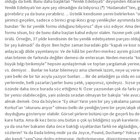
olduğu da belli. Bunu daha başlıktan “Yenilik Edebiyatı” deyişinden itibaren
Yenilik Edebiyatı’nın aynı şey olmadığını da biliyoruz.(
*
) “Hüdainabit”ten, 
görebiliriz ya da buna yorabiliriz. ... Üstelik kendisinin yerini belirlerken
şiirimizi geçelim, sadece o birinci grup ikinci grup yenilikçiler ayrımında 
bundan “İki tür yenilik formu olduğunu biliyoruz” diye söz ediyor. Ama de
formu olsun, biz de bunu daha baştan kabul ediyor olalım. Yazının pek çok ye
örülü. Örneğin, 37 yıldır kendisinin de bu yenilik edebiyatının parçası ol
bir şey kalmadı” da diyor. Ben hiçbir zaman buradaki gibi “kapalı ve kısır o
anlayacağı dilde yayımlanıyor. Ve de hâlâ bir periferi-merkez ayrımı göze
olan bitenin de farkında değiller demesi de enterasan. Neden mesela “kim
büyük bilgi birikimiyle” hepsini aynılaştırmak ve toptan yargılamak yeri
vs. demiyor… Bunlar ne katar bilemeyiz ama izlemek lazım, neye uç verece
yani belki de bir tür acıyla yazıyor bunları. ... Bir de anladığım şu oldu e
yerlerinde, belli yazarlar/şairler bunu yatık, yapıyoruz, içindeyiz.. Sizse ye
özünde daha önce burada söz ettiğimiz N. Özer yazısından çok da farkı yok.. 
bir yenisi olabileceğini, yani aslında sıradan olmayan bir bakışla “ele avuc
almak demek. Ona da böylece “Ey okur! Yarın yeni bir şey yakalama şans
Korkut’un “okurunu arıyor” olması belki de yeniliğin/yeni bir şeyin/alışık 
duyduğunu gösteriyor olabilir. Görsel şiirlerin bütünü için de geçerli bu de
kare hatta. Ama ilk kez birisi onu bütün o çok iyi bildiğimiz siyah kareler
ya da ona her bakanın daha önce baktığı siyahlardan farklı ne algıladığın
sözlerini? Ya da Dada bitmiş midir ya da Joyce, Pound, Duchamp? Yoksa var
alıp kendi “yeni”sine doğru gitmesine, değiştirmesine, dönüştürmesine. Bi