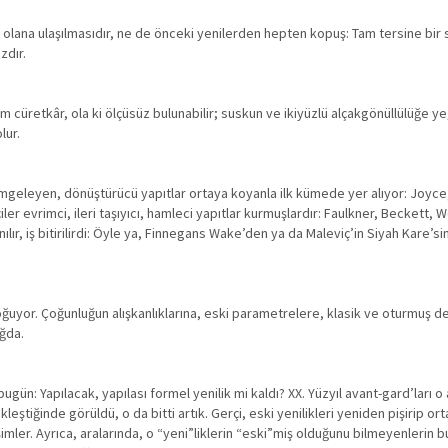
k olana ulaşılmasıdır, ne de önceki yenilerden hepten kopuş: Tam tersine bir s
zdır.
üretkâr, ola ki ölçüsüz bulunabilir; suskun ve ikiyüzlü alçakgönüllülüğe ye
lur.
simgeleyen, dönüştürücü yapıtlar ortaya koyanla ilk kümede yer alıyor: Joyc
r evrimci, ileri taşıyıcı, hamleci yapıtlar kurmuşlardır: Faulkner, Beckett,
nılır, iş bitirilirdi: Öyle ya, Finnegans Wake’den ya da Maleviç’in Siyah Kare’
oğuyor. Çoğunluğun alışkanlıklarına, eski parametrelere, klasik ve oturmuş d
ağda.
 bugün: Yapılacak, yapılası formel yenilik mi kaldı? XX. Yüzyıl avant-gard’ları 
çekleştiğinde görüldü, o da bitti artık. Gerçi, eski yenilikleri yeniden pişirip 
işimler. Ayrıca, aralarında, o “yeni”liklerin “eski”miş olduğunu bilmeyenlerin