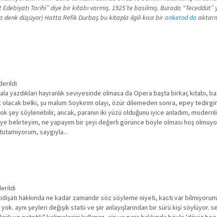
Edebiyatı Tarihi” diye bir kitabı varmış. 1925’te basılmış. Burada “Teceddüt” y
denk düşüyor) Hatta Refik Durbaş bu kitapla ilgili kısa bir
anketod da
aktarm
derildi
ala yazdıkları hayranlık seviyesinde olmasa da Opera başta birkaç kitabı, b
ik olacak belki, şu malum Soykırım olayı, özür dilemeden sonra, epey tedirg
çok şey söylenebilir, ancak, paranın iki yüzü olduğunu iyice anladım, modern
 diye belirteyim, ne yapayım bir şeyi değerli görünce böyle olması hoş olmuyor
 tutamıyorum, saygıyla...
erildi
n gidişatı hakkında ne kadar zamandır söz söyleme niyeti, kastı var bilmiyorum
ok. aynı şeyleri değişik statü ve şiir anlayışlarından bir sürü kişi söylüyor. s