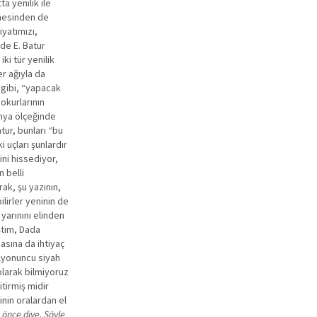
a yenilik ile
emesinden de
iyatımızı,
 de E. Batur
ki tür yenilik
er ağıyla da
 gibi, “yapacak
 okurlarının
ünya ölçeğinde
ur, bunları “bu
uçları şunlardır
ni hissediyor,
n belli
rak, şu yazının,
ilirler yeninin de
 yarınını elinden
ştim, Dada
asına da ihtiyaç
ilyonuncu siyah
olarak bilmiyoruz
tirmiş midir
inin oralardan el
 önce diye. Şöyle