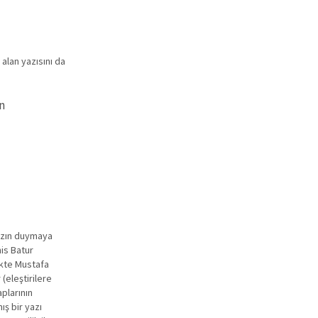
alan yazısını da
in
ızın duymaya
nis Batur
 ekte Mustafa
(eleştirilere
aplarının
ış bir yazı