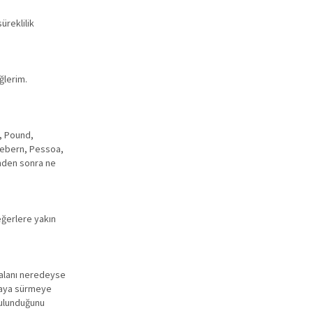
üreklilik
ğlerim.
e, Pound,
 Webern, Pessoa,
sinden sonra ne
eğerlere yakın
o alanı neredeyse
ortaya sürmeye
 bulunduğunu