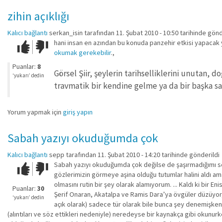
zihin açıklığı
Kalıcı bağlantı
serkan_isin
tarafından 11. Şubat 2010 - 10:50 tarihinde gönd
hani insan en azından bu konuda panzehir etkisi yapacak 
Çok iyi!
O
okumak gerekebilir
.,
kadar
iyi
Puanlar:
8
Görsel Şiir, şeylerin tarihselliklerini unutan, 
değil!
‘yukarı’ dedin
travmatik bir kendine gelme ya da bir başka sa
Yorum yapmak için
giriş yapın
Sabah yazıyı okuduğumda çok
Kalıcı bağlantı
sepp
tarafından 11. Şubat 2010 - 14:20 tarihinde gönderildi
Sabah yazıyı okuduğumda çok değilse de şaşırmadığımı 
Çok iyi!
O
gözlerimizin görmeye aşina olduğu tutumlar halini aldı ama
kadar
olmasını rutin bir şey olarak alamıyorum. ... Kaldı ki bir 
iyi
Puanlar:
30
Şerif Onaran, Akatalpa ve Ramis Dara’ya övgüler düzüyor
değil!
‘yukarı’ dedin
açık olarak) sadece tür olarak bile bunca şey denemişken, s
(alıntıları ve söz ettikleri nedeniyle) neredeyse bir kaynakça gibi okunurke