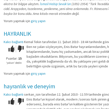
ekstra bir bilgiye ulaştım.
İsmail Habip Sevük'ün
(1892-1954) “Türk Teceddüt 
cidd. Arapçadan, tazelenme, yenilenme, yeni olma anlamında. Fr. Rönesans’a 
başka bir konu oldu. Ama kitabı merak etmedim değil.
Yorum yapmak için
giriş yapın
HAYRANLIK
Kalıcı bağlantı
Kemal Tekin
tarafından 11. Şubat 2010 - 18:44 tarihinde gön
Ben ne yalan söyleyeyim, Enis Batur hayranlarındandım, h
Çok iyi!
O
kitaplarımdandır, bunu hiç yadsımadım, ancak biraz polit
kadar
başladım okuduklarını. Biliyorum, bu yazdıklarım üzerine 
iyi
Puanlar:
15
da, yakışıklılık bağlamında da vb. Bu yaklaşımı yeri geldi
değil!
‘yukarı’ dedin
belirttiğim içinde üzgünüm, artık bu tarzda şeyleri içimde
Yorum yapmak için
giriş yapın
hayranlık ve deneyim
Kalıcı bağlantı
serkan_isin
tarafından 12. Şubat 2010 - 11:59 tarihinde gönd
Enis Batur'un kişisel olarak, modern /sonrası türk şiirini
Çok iyi!
O
ederseniz, burada enis batur'un kalıbını gösteren bir yazı y
kadar