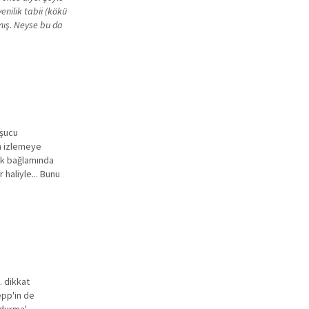
enilik tabii (kökü
ış. Neyse bu da
aşucu
in izlemeye
lik bağlamında
 haliyle... Bunu
. dikkat
epp'in de