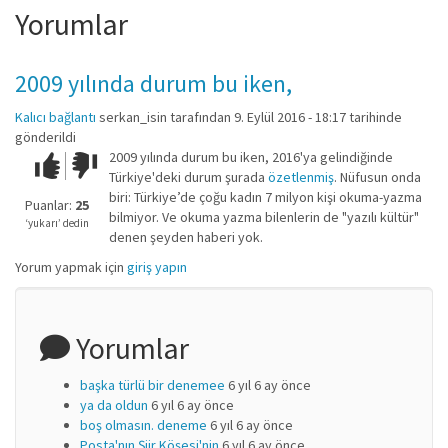
Yorumlar
2009 yılında durum bu iken,
Kalıcı bağlantı
serkan_isin
tarafından 9. Eylül 2016 - 18:17 tarihinde
gönderildi
2009 yılında durum bu iken, 2016'ya gelindiğinde
Çok iyi!
O
Türkiye'deki durum şurada
özetlenmiş
. Nüfusun onda
kadar
biri: Türkiye’de çoğu kadın 7 milyon kişi okuma-yazma
iyi
Puanlar:
25
bilmiyor. Ve okuma yazma bilenlerin de "yazılı kültür"
değil!
‘yukarı’ dedin
denen şeyden haberi yok.
Yorum yapmak için
giriş yapın
Yorumlar
başka türlü bir denemee
6 yıl 6 ay önce
ya da oldun
6 yıl 6 ay önce
boş olmasın. deneme
6 yıl 6 ay önce
Posta'nın Şiir Köşesi'nin
6 yıl 6 ay önce