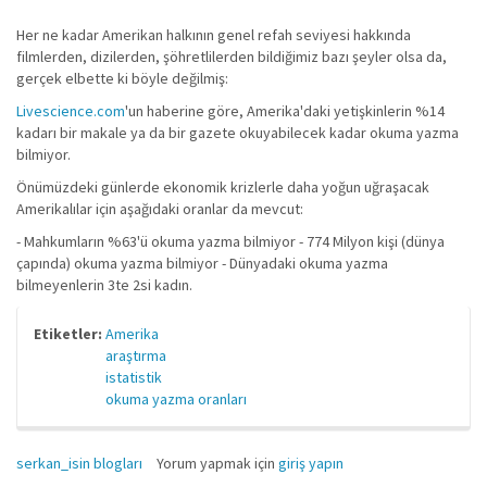
Her ne kadar Amerikan halkının genel refah seviyesi hakkında
filmlerden, dizilerden, şöhretlilerden bildiğimiz bazı şeyler olsa da,
gerçek elbette ki böyle değilmiş:
Livescience.com
'un haberine göre, Amerika'daki yetişkinlerin %14
kadarı bir makale ya da bir gazete okuyabilecek kadar okuma yazma
bilmiyor.
Önümüzdeki günlerde ekonomik krizlerle daha yoğun uğraşacak
Amerikalılar için aşağıdaki oranlar da mevcut:
- Mahkumların %63'ü okuma yazma bilmiyor - 774 Milyon kişi (dünya
çapında) okuma yazma bilmiyor - Dünyadaki okuma yazma
bilmeyenlerin 3te 2si kadın.
Etiketler:
Amerika
araştırma
istatistik
okuma yazma oranları
serkan_isin blogları
Yorum yapmak için
giriş yapın