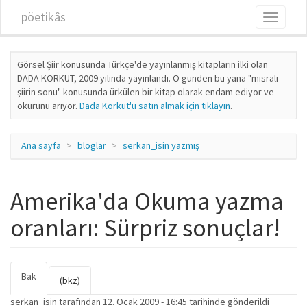
Ana içeriğe atla
pöetikâs
Toggle
navigati
Görsel Şiir konusunda Türkçe'de yayınlanmış kitapların ilki olan
DADA KORKUT, 2009 yılında yayınlandı. O günden bu yana "mısralı
şiirin sonu" konusunda ürkülen bir kitap olarak endam ediyor ve
okurunu arıyor.
Dada Korkut'u satın almak için tıklayın
.
Ana sayfa
bloglar
serkan_isin yazmış
Amerika'da Okuma yazma
oranları: Sürpriz sonuçlar!
Bak
(etkin
Birincil sekmeler
(bkz)
sekme)
serkan_isin
tarafından 12. Ocak 2009 - 16:45 tarihinde gönderildi