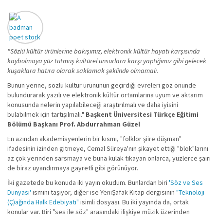
"Sözlü kültür ürünlerine bakışımız, elektronik kültür hayatı karşısında
kaybolmaya yüz tutmuş kültürel unsurlara karşı yaptığımız gibi gelecek
kuşaklara hatıra olarak saklamak şeklinde olmamalı.
Bunun yerine, sözlü kültür ürününün geçirdiği evreleri göz önünde
bulundurarak yazılı ve elektronik kültür ortamlarına uyum ve aktarım
konusunda nelerin yapılabileceği araştırılmalı ve daha iyisini
bulabilmek için tartışılmalı."
Başkent Üniversitesi Türkçe Eğitimi
Bölümü Başkanı Prof. Abdurrahman Güzel
En azından akademisyenlerin bir kısmı, "folklor şiire düşman"
ifadesinin izinden gitmeye, Cemal Süreya'nın şikayet ettiği "blok"larını
az çok yerinden sarsmaya ve buna kulak tıkayan onlarca, yüzlerce şairi
de biraz uyandırmaya gayretli gibi görünüyor.
İki gazetede bu konuda iki yayın okudum. Bunlardan biri
'Söz ve Ses
Dünyası'
ismini taşıyor, diğer ise YeniŞafak Kitap dergisinin
"Teknoloji
(Ç)ağında Halk Edebiyatı"
isimli dosyası. Bu iki yayında da, ortak
konular var. Biri "ses ile söz" arasındaki ilişkiye müzik üzerinden