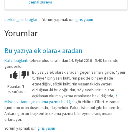
cemal süreya
serkan_isin blogları
Yorum yapmak için
giriş yapın
Yorumlar
Bu yazıya ek olarak aradan
Kalıcı bağlantı
televarolus
tarafından 14. Eylül 2016 - 5:48 tarihinde
gönderildi
Bu yazıya ek olarak aradan geçen zaman içinde, "yeni
Çok iyi!
O
türkiye" için yazılı kültürün pek de bir şey ifade
kadar
etmediğini, sözlü kültürün yaşamak için yeterli
iyi
Puanlar:
7
olduğunu -ki bu doğrudur, söyleyebiliriz. En son
değil!
‘yukarı’ dedin
açıklanan okuma yazma oranlarına bakıldığında,
7
Milyon vatandaşın okuma yazma bildiğini
görebiliriz. Elbette zaman
içinde bu oran düşecektir, düşmelidir. Fakat İstanbul gibi bir kentte,
Ankara gibi bir başkentte okuma yazma bilmeyen oranı, insanı
ürkütüyor.
Yorum yapmak için
giriş yapın