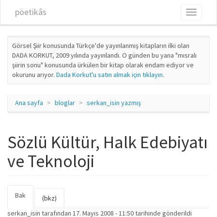
Ana içeriğe atla
pöetikâs
Toggle
navigati
Görsel Şiir konusunda Türkçe'de yayınlanmış kitapların ilki olan
DADA KORKUT, 2009 yılında yayınlandı. O günden bu yana "mısralı
şiirin sonu" konusunda ürkülen bir kitap olarak endam ediyor ve
okurunu arıyor.
Dada Korkut'u satın almak için tıklayın
.
Ana sayfa
bloglar
serkan_isin yazmış
Sözlü Kültür, Halk Edebiyatı
ve Teknoloji
Bak
(etkin
Birincil sekmeler
(bkz)
sekme)
serkan_isin
tarafından 17. Mayıs 2008 - 11:50 tarihinde gönderildi