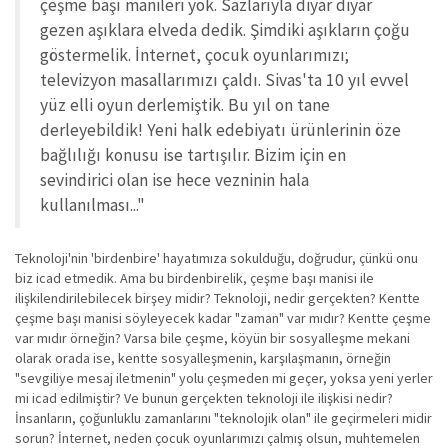
çeşme başı manileri yok. Sazlarıyla diyar diyar
gezen aşıklara elveda dedik. Şimdiki aşıkların çoğu
göstermelik. İnternet, çocuk oyunlarımızı;
televizyon masallarımızı çaldı. Sivas'ta 10 yıl evvel
yüz elli oyun derlemiştik. Bu yıl on tane
derleyebildik! Yeni halk edebiyatı ürünlerinin öze
bağlılığı konusu ise tartışılır. Bizim için en
sevindirici olan ise hece vezninin hala
kullanılması..."
Teknoloji'nin 'birdenbire' hayatımıza sokulduğu, doğrudur, çünkü onu
biz icad etmedik. Ama bu birdenbirelik, çeşme başı manisi ile
ilişkilendirilebilecek birşey midir? Teknoloji, nedir gerçekten? Kentte
çeşme başı manisi söyleyecek kadar "zaman" var mıdır? Kentte çeşme
var mıdır örneğin? Varsa bile çeşme, köyün bir sosyalleşme mekani
olarak orada ise, kentte sosyalleşmenin, karşılaşmanın, örneğin
"sevgiliye mesaj iletmenin" yolu çeşmeden mi geçer, yoksa yeni yerler
mi icad edilmiştir? Ve bunun gerçekten teknoloji ile ilişkisi nedir?
İnsanların, çoğunluklu zamanlarını "teknolojik olan" ile geçirmeleri midir
sorun? İnternet, neden çocuk oyunlarımızı çalmış olsun, muhtemelen