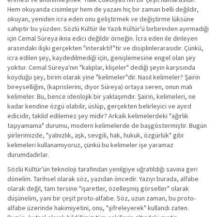
Hem okuyanda cisimleşir hem de yazanı hiç bir zaman belli değildir,
okuyan, yeniden icra eden onu geliştirmek ve değiştirme lüksüne
sahiptir bu yüzden. Sözlü Kültür ile Yazılı Kültür'ü birbirinden ayırmadığı
için Cemal Süreya ikna edici değildir örneğin. İcra eden ile dinleyen
arasındaki ilişki gerçekten "interaktif"tir ve disiplinlerarasıdır. Çünkü,
icra edilen şey, kaydedilmediği için, genişlemesine engel olan şey
yoktur. Cemal Süreya'nın "kalıplar, klişeler" dediği şeyin karşısında
koyduğu şey, birim olarak yine "kelimeler"dir. Nasıl kelimeler? Şairin
bireyselliğini, (kaprislerini, diyor Süreya) ortaya seren, onun malı
kelimeler. Bu, bence ideolojik bir yaklaşımdır. Şairin, kelimeleri, ne
kadar kendine özgü olabilir, üslüp, gerçekten belirleyici ve ayırd
edicidir, taklid edilemez şey midir? Arkaik kelimelerdeki "ağırlık
taşıyamama" durumu, modern kelimelerde de başgöstermiştir. Bugün
şiirlerimizde, "yalnızlık, aşk, sevgili, hak, hukuk, özgürlük" gibi
kelimeleri kullanamıyoruz, çünkü bu kelimeler işe yaramaz
durumdadırlar.
Sözlü Kültür'ün teknoloji tarafından yenilgiye uğratıldığı savına geri
dönelim. Tarihsel olarak söz, yazıdan öncedir. Yazıyı burada, alfabe
olarak değil, tam tersine "işaretler, özelleşmiş görseller" olarak
düşünelim, yani bir çeşit proto-alfabe. Söz, uzun zaman, bu proto-
alfabe üzerinde hakimiyetini, onu, "şifreleyerek" kullandı zaten.