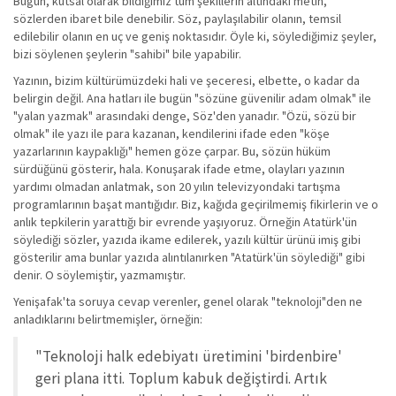
Bugün, kutsal olarak bildiğimiz tüm şekillerin altındaki metin,
sözlerden ibaret bile denebilir. Söz, paylaşılabilir olanın, temsil
edilebilir olanın en uç ve geniş noktasıdır. Öyle ki, söylediğimiz şeyler,
bizi söylenen şeylerin "sahibi" bile yapabilir.
Yazının, bizim kültürümüzdeki hali ve şeceresi, elbette, o kadar da
belirgin değil. Ana hatları ile bugün "sözüne güvenilir adam olmak" ile
"yalan yazmak" arasındaki denge, Söz'den yanadır. "Özü, sözü bir
olmak" ile yazı ile para kazanan, kendilerini ifade eden "köşe
yazarlarının kaypaklığı" hemen göze çarpar. Bu, sözün hüküm
sürdüğünü gösterir, hala. Konuşarak ifade etme, olayları yazının
yardımı olmadan anlatmak, son 20 yılın televizyondaki tartışma
programlarının başat mantığıdır. Biz, kağıda geçirilmemiş fikirlerin ve o
anlık tepkilerin yarattığı bir evrende yaşıyoruz. Örneğin Atatürk'ün
söylediği sözler, yazıda ikame edilerek, yazılı kültür ürünü imiş gibi
gösterilir ama bunlar yazıda alıntılanırken "Atatürk'ün söylediği" gibi
denir. O söylemiştir, yazmamıştır.
Yenişafak'ta soruya cevap verenler, genel olarak "teknoloji"den ne
anladıklarını belirtmemişler, örneğin:
"Teknoloji halk edebiyatı üretimini 'birdenbire'
geri plana itti. Toplum kabuk değiştirdi. Artık