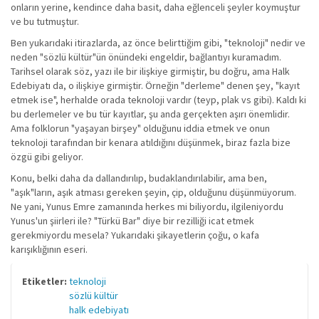
onların yerine, kendince daha basit, daha eğlenceli şeyler koymuştur
ve bu tutmuştur.
Ben yukarıdaki itirazlarda, az önce belirttiğim gibi, "teknoloji" nedir ve
neden "sözlü kültür"ün önündeki engeldir, bağlantıyı kuramadım.
Tarihsel olarak söz, yazı ile bir ilişkiye girmiştir, bu doğru, ama Halk
Edebiyatı da, o ilişkiye girmiştir. Örneğin "derleme" denen şey, "kayıt
etmek ise", herhalde orada teknoloji vardır (teyp, plak vs gibi). Kaldı ki
bu derlemeler ve bu tür kayıtlar, şu anda gerçekten aşırı önemlidir.
Ama folklorun "yaşayan birşey" olduğunu iddia etmek ve onun
teknoloji tarafından bir kenara atıldığını düşünmek, biraz fazla bize
özgü gibi geliyor.
Konu, belki daha da dallandırılıp, budaklandırılabilir, ama ben,
"aşık"ların, aşık atması gereken şeyin, çip, olduğunu düşünmüyorum.
Ne yani, Yunus Emre zamanında herkes mi biliyordu, ilgileniyordu
Yunus'un şiirleri ile? "Türkü Bar" diye bir rezilliği icat etmek
gerekmiyordu mesela? Yukarıdaki şikayetlerin çoğu, o kafa
karışıklığının eseri.
Etiketler:
teknoloji
sözlü kültür
halk edebiyatı