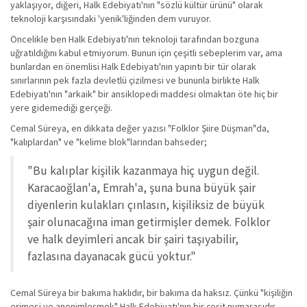
yaklaşıyor, diğeri, Halk Edebiyatı'nın "sözlü kültür ürünü" olarak
teknoloji karşısındaki 'yenik'liğinden dem vuruyor.
Öncelikle ben Halk Edebiyatı'nın teknoloji tarafından bozguna
uğratıldığını kabul etmiyorum. Bunun için çeşitli sebeplerim var, ama
bunlardan en önemlisi Halk Edebiyatı'nın yapıntı bir tür olarak
sınırlarının pek fazla devletlü çizilmesi ve bununla birlikte Halk
Edebiyatı'nın "arkaik" bir ansiklopedi maddesi olmaktan öte hiç bir
yere gidemediği gerçeği.
Cemal Süreya, en dikkata değer yazısı "Folklor Şiire Düşman"da,
"kalıplardan" ve "kelime blok"larından bahseder;
"Bu kalıplar kişilik kazanmaya hiç uygun değil.
Karacaoğlan'a, Emrah'a, şuna buna büyük şair
diyenlerin kulakları çınlasın, kişiliksiz de büyük
şair olunacağına iman getirmişler demek. Folklor
ve halk deyimleri ancak bir şairi taşıyabilir,
fazlasına dayanacak gücü yoktur."
Cemal Süreya bir bakıma haklıdır, bir bakıma da haksız. Çünkü "kişiliğin
erimesi ve anonimleşmek" Halk Edebiyatı'nın bir çeşit numarasıdır.