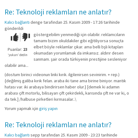
Re: Teknoloji reklamları ne anlatır?
Kalıcı bağlantı
denge
tarafından 25. Kasım 2009 - 17:26 tarihinde
gönderildi
göstergebilim yenmediği için olabilir. reklamcıların
Çok iyi!
O
tamamı bizim okuldakiler gibi eğitiliyorsa sonuçta
kadar
elbet böyle reklamlar çıkar. ama belli bşlı kitapları
iyi
Puanlar:
23
okumadan yorumlamak da imkansız. aldırır desen
değil!
‘yukarı’ dedin
sanmam. şair orada türkiyenin prestijine sesleniyor
olabilir ama...
(dostum birinci videonun linki kırık. ilgilenirsen sevinirim. + rep.)
{değilmiş galiba kırık felan. araba iki tane ama birine biniyor. mantık
hatası var. iki arabaya bindirirsen haber olur.} [demek ki adamın
arabası çift motorlu, bilisayarı çift çekirdekli, karısında çift ne var ki, o
da tek.] /halbuse pirketleri kırmasalar..\
Yorum yapmak için
giriş yapın
Re: Teknoloji reklamları ne anlatır?
Kalıcı bağlantı
sepp
tarafından 25. Kasım 2009 - 23:23 tarihinde