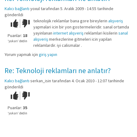
Kalıcı bağlantı
yoxul
tarafından 5. Aralık 2009 - 14:55 tarihinde
gönderildi
teknolojik reklamlar bana gore bireylerin
alışveriş
Çok iyi!
O
yapmalari icin bir yon gostermeleridir. sanal ortamda
kadar
yayinlanan
internet alışveriş
reklamlari kisilerin
sanal
iyi
Puanlar:
18
alışveriş
merkezlerine gitmeleri icin yapilan
değil!
‘yukarı’ dedin
reklamlardir. iyi calismalar .
Yorum yapmak için
giriş yapın
Re: Teknoloji reklamları ne anlatır?
Kalıcı bağlantı
serkan_isin
tarafından 4. Ocak 2010 - 12:07 tarihinde
gönderildi
Çok iyi!
O
kadar
iyi
Puanlar:
35
değil!
‘yukarı’ dedin