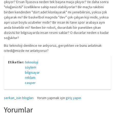
çıkıyor? Ersan İlyasova neden tek başına maça çıkıyor? Ve daha sonra
"olağanüstü" özelliklere sahip nasıl olabiliyorlar? Bir maçta rakibini
birden kendinden "dört adet klonlayarak" mı yenebilirsin, yoksa çok
çalışarak mı? Bir basketbol maçında "dev" çok çalışan kişi midir, yoksa
aşırı uzun boylu ucubeler midir? Bir insan iki tane spor arabaya aynı
anda binebilir mi? Neden bir robot, duvardaki bir panelden çıkan
dizüstü bir bilgisayarda insan resmi saklar? O duvarlar neden o kadar
soğuktur?
Biz teknoloji denilince ne anlıyoruz, gerçekten ve bunu anlatmak
istediğimizde ne anlatıyoruz?
Etiketler:
teknoloji
söylem
bilgisayar
reklam
casper
serkan_isin blogları
Yorum yapmak için
giriş yapın
Yorumlar