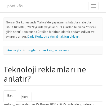
Ana içeriğe atla
pöetikâs
Toggle
navigati
Görsel Şiir konusunda Türkçe'de yayınlanmış kitapların ilki olan
DADA KORKUT, 2009 yılında yayınlandı. O günden bu yana "mısralı
şiirin sonu" konusunda ürkülen bir kitap olarak endam ediyor ve
okurunu arıyor.
Dada Korkut'u satın almak için tıklayın
.
Ana sayfa
bloglar
serkan_isin yazmış
Teknoloji reklamları ne
anlatır?
Bak
(etkin
Birincil sekmeler
(bkz)
sekme)
serkan_isin
tarafından 25. Kasım 2009 - 16:55 tarihinde gönderildi