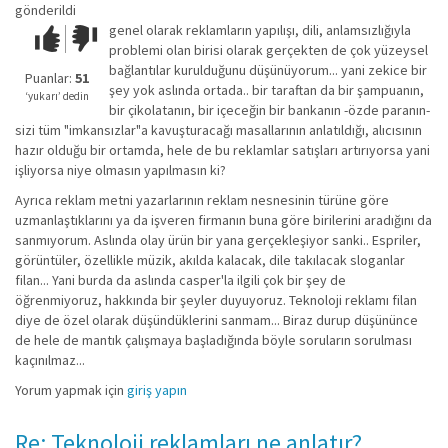
gönderildi
genel olarak reklamların yapılışı, dili, anlamsızlığıyla
Çok iyi!
O
problemi olan birisi olarak gerçekten de çok yüzeysel
kadar
bağlantılar kurulduğunu düşünüyorum... yani zekice bir
iyi
Puanlar:
51
şey yok aslında ortada.. bir taraftan da bir şampuanın,
değil!
‘yukarı’ dedin
bir çikolatanın, bir içeceğin bir bankanın -özde paranın-
sizi tüm "imkansızlar"a kavuşturacağı masallarının anlatıldığı, alıcısının
hazır olduğu bir ortamda, hele de bu reklamlar satışları artırıyorsa yani
işliyorsa niye olmasın yapılmasın ki?
Ayrıca reklam metni yazarlarının reklam nesnesinin türüne göre
uzmanlaştıklarını ya da işveren firmanın buna göre birilerini aradığını da
sanmıyorum. Aslında olay ürün bir yana gerçekleşiyor sanki.. Espriler,
görüntüler, özellikle müzik, akılda kalacak, dile takılacak sloganlar
filan... Yani burda da aslında casper'la ilgili çok bir şey de
öğrenmiyoruz, hakkında bir şeyler duyuyoruz. Teknoloji reklamı filan
diye de özel olarak düşündüklerini sanmam... Biraz durup düşününce
de hele de mantık çalışmaya başladığında böyle soruların sorulması
kaçınılmaz...
Yorum yapmak için
giriş yapın
Re: Teknoloji reklamları ne anlatır?