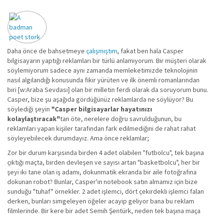
Daha önce de bahsetmeye
çalışmıştım
, fakat ben hala Casper
bilgisayarın yaptığı reklamları bir türlü anlamıyorum. Bir müşteri olarak
söylemiyorum sadece aynı zamanda memleketimizde teknolojinin
nasıl algılandığı konusunda fikir yürüten ve ilk önemli romanlarından
biri [w:Araba Sevdası] olan bir milletin ferdi olarak da soruyorum bunu.
Casper, bize şu aşağıda gördüğünüz reklamlarda ne söylüyor? Bu
söylediği şeyin
"Casper bilgisayarlar hayatınızı
kolaylaştıracak"
tan öte, nerelere doğru savrulduğunun, bu
reklamları yapan kişiler tarafından fark edilmediğini de rahat rahat
söyleyebilecek durumdayız. Ama önce reklamlar;
Zor bir durum karşısında birden 4 adet olabilen "futbolcu", tek başına
çıktığı maçta, birden devleşen ve sayısı artan "basketbolcu", her bir
şeyi iki tane olan iş adamı, dokunmatik ekranda bir aile fotoğrafına
dokunan robot? Bunlar, Casper'ın notebook satın almamız için bize
sunduğu "tuhaf" örnekler. 2 adet işlemci, dört çekirdekli işlemci falan
derken, bunları simgeleyen öğeler acayip geliyor bana bu reklam
filmlerinde. Bir kere bir adet Semih Şentürk, neden tek başına maça