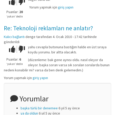
Çok iyi!
O
kadar
Yorum yapmak için
giriş yapın
iyi
Puanlar:
20
değil!
‘yukarı’ dedin
Re: Teknoloji reklamları ne anlatır?
Kalıcı bağlantı
denge
tarafından 4. Ocak 2010 - 17:42 tarihinde
gönderildi
yahu cevapla butonuna bastığım halde en üst sıraya
Çok iyi!
O
koydu yorumu. bir altta olacaktı.
kadar
iyi
Puanlar:
6
(düzenleme: bak gene aynısı oldu. nasıl oleyor da
değil!
‘yukarı’ dedin
oleyor. başka soran varsa sık sorulan sorularda bunun
nedeni konabilir mi? varsa da ben denk gelemedim.)
Yorum yapmak için
giriş yapın
Yorumlar
başka türlü bir denemee
6 yıl 5 ay önce
ya da oldun
6 yıl 5 ay önce