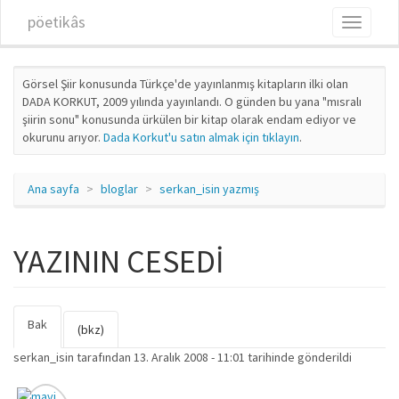
Ana içeriğe atla
pöetikâs
Toggle
navigati
Görsel Şiir konusunda Türkçe'de yayınlanmış kitapların ilki olan
DADA KORKUT, 2009 yılında yayınlandı. O günden bu yana "mısralı
şiirin sonu" konusunda ürkülen bir kitap olarak endam ediyor ve
okurunu arıyor.
Dada Korkut'u satın almak için tıklayın
.
Ana sayfa
bloglar
serkan_isin yazmış
YAZININ CESEDİ
Bak
(etkin
Birincil sekmeler
(bkz)
sekme)
serkan_isin
tarafından 13. Aralık 2008 - 11:01 tarihinde gönderildi