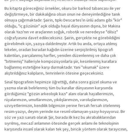
Bu kitapta göreceğiniz örnekler, okuru bir barkod tabancası ile yer
değiştirmeye, bir dakikalığına olsun onun ne deneyimlediğine tanık
olmaya çağırmaktadır. Şairin, tıpkı Descartes'in ünlü adamı gibi "kör"
olduğu, "iç gözünün" açık olduğu hayal dünyasının dışına, bir Makina
olarak Yazı'nın ve araçlarının soğuk, robotik ve neredeyse "dilsiz"
coğrafyasına davet edileceksiniz. Şairin, gerçekte ne görebildiğini
görebilmek için, yazıya daldırılmıştır. Artık bu anda, ortaya atılmış
lekeler, oradan buradan kağıdın üzerine serpiştirilmiş tipografi
kalıntıları, parçalanmış harfler, yeniden düzenlenmiş ve daha çok
"bitmemiş" halleriyle kompozisyonlarla şiir, kesinlenmiş kurallara
bağlanmış estetiğine karşı durmaktadır. Yani "okumak" üzere
alıştırıldığınız kalıpların, temrinlerin ötesine geçeceksiniz.
Sinaî tipografinin hepimize öğrettiği, daha sonra güzel okuma ve
yazma olarak belirlenmiş tüm bu kurallar dünyasının karşısında
gördüğümüz "gözün arkeolojik kazı" alanı olarak hayallerimizin,
rüyalarımızın, umutlarımızın, yıkılışlarımızın, varoluşlarımızın,
uzviyetlerimizin, kendilik bilgimizin yerine fersah fersah ötelenmiş
resim-yazıyı, deyim yerinde ise resmî-olamayan-yazıyı koyuyoruz. Bir
söz ve yazı sanatı olarak Şiir, burada ilk kez bu akrabalıklarından
sıyrılmış, mecazî anlamının ötesinde gerçek anlamı ile teknolojinin
karşısında insanî olarak kalan tek şey, biricik yöntem olarak tarayıcının,