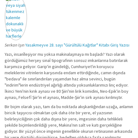
Serkan Işın
Yasakmeyve 28. sayı "Gürültülü Kağıtlar" Kitabı Giriş Yazısı
Yazı, insanîleşiyor mu yoksa makinalaşmaya mı başladı? Yazı olarak
gördüğümüz herşey sinaî tipografinin sonsuz imkanlarına batırılarak
karşımıza geliyor. Garip'in gündeliği, Cumhuriyet'in koruyucu
meleklerini vitrinlerin karşısında endam ettirdiğinde, camın dışında
"bedava" ile sınırlandırılan yaşamdan haz alma sevinci, bugün
"indirim"lerin endüstriyel ağırlığı altında yoksunluklarımızı linç ediyor.
İkinci Yeni'nin kırık aynası ve 80 Şiiri'nin lirik komidini, Neo-Epik'in boy
aynası, Felsefî Şiir'in el aynası, Madde-Şiir'in sirk aynası kırılmıştır.
Bir biçim olarak yazı, tam da bu noktada akışkanlığından uzağa, anlamın
biricik taşıyıcısı olmaktan çok daha öte bir yere, el yazısının
belirleyiciliğinin çok daha dışına bir yere, imgesinin daha tehlikleli
şekilde biçimlendirildiği yere, Makina'nın salt ve katı gerçekliğine
gidiyor. Bir yüzyıl önce imgenin genellikle okurun retinasının arkasında
bir yere düştüğü düşünülürse, hedeften oldukça fazla sapılmıştır.