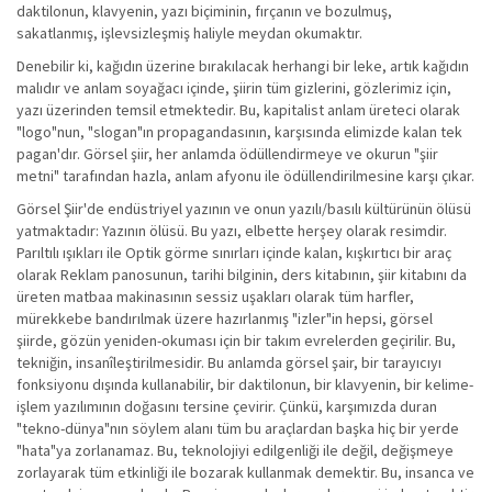
daktilonun, klavyenin, yazı biçiminin, fırçanın ve bozulmuş,
sakatlanmış, işlevsizleşmiş haliyle meydan okumaktır.
Denebilir ki, kağıdın üzerine bırakılacak herhangi bir leke, artık kağıdın
malıdır ve anlam soyağacı içinde, şiirin tüm gizlerini, gözlerimiz için,
yazı üzerinden temsil etmektedir. Bu, kapitalist anlam üreteci olarak
"logo"nun, "slogan"ın propagandasının, karşısında elimizde kalan tek
pagan'dır. Görsel şiir, her anlamda ödüllendirmeye ve okurun "şiir
metni" tarafından hazla, anlam afyonu ile ödüllendirilmesine karşı çıkar.
Görsel Şiir'de endüstriyel yazının ve onun yazılı/basılı kültürünün ölüsü
yatmaktadır: Yazının ölüsü. Bu yazı, elbette herşey olarak resimdir.
Parıltılı ışıkları ile Optik görme sınırları içinde kalan, kışkırtıcı bir araç
olarak Reklam panosunun, tarihi bilginin, ders kitabının, şiir kitabını da
üreten matbaa makinasının sessiz uşakları olarak tüm harfler,
mürekkebe bandırılmak üzere hazırlanmış "izler"in hepsi, görsel
şiirde, gözün yeniden-okuması için bir takım evrelerden geçirilir. Bu,
tekniğin, insanîleştirilmesidir. Bu anlamda görsel şair, bir tarayıcıyı
fonksiyonu dışında kullanabilir, bir daktilonun, bir klavyenin, bir kelime-
işlem yazılımının doğasını tersine çevirir. Çünkü, karşımızda duran
"tekno-dünya"nın söylem alanı tüm bu araçlardan başka hiç bir yerde
"hata"ya zorlanamaz. Bu, teknolojiyi edilgenliği ile değil, değişmeye
zorlayarak tüm etkinliği ile bozarak kullanmak demektir. Bu, insanca ve