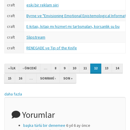
craft
eski bir reklam şiiri
craft
Byrne ve "Envisioning Emotional Epistemological Informatio
craft
E-kitap, kitap mı hizmet mi tartışmaları, korsanlık şu bu
craft
Slipstream
craft
RENEGADE ve Tip of the Knife
« ILK
‹ ÖNCEKI
…
8
9
10
11
12
13
14
15
16
…
SONRAKI ›
SON »
daha fazla
Yorumlar
başka türlü bir denemee
6 yıl 6 ay önce