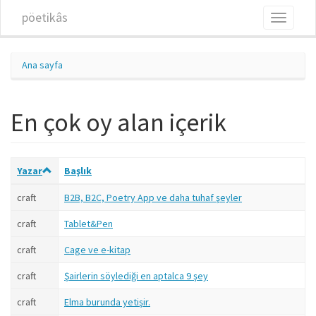
Ana içeriğe atla
pöetikâs
Toggle
navigati
Ana sayfa
En çok oy alan içerik
Yazar
Başlık
craft
B2B, B2C, Poetry App ve daha tuhaf şeyler
craft
Tablet&Pen
craft
Cage ve e-kitap
craft
Şairlerin söylediği en aptalca 9 şey
craft
Elma burunda yetişir.