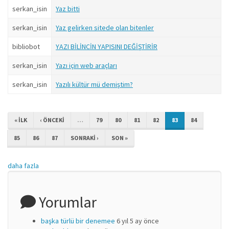
serkan_isin
Yaz bitti
serkan_isin
Yaz gelirken sitede olan bitenler
bibliobot
YAZI BİLİNCİN YAPISINI DEĞİŞTİRİR
serkan_isin
Yazı için web araçları
serkan_isin
Yazılı kültür mü demiştim?
« ILK
‹ ÖNCEKI
…
79
80
81
82
83
84
85
86
87
SONRAKI ›
SON »
daha fazla
Yorumlar
başka türlü bir denemee
6 yıl 5 ay önce