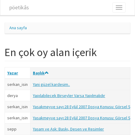
Ana içeriğe atla
pöetikâs
Toggle
navigati
Ana sayfa
En çok oy alan içerik
Yazar
Başlık
serkan_isin
Yani güzel kardeşim..
derya
Yapılabilecek Birşeyler Varsa Yapılmalıdır
serkan_isin
Yasakmeyve sayı:28 Eylül 2007 Dosya Konusu: Görsel Şiir
serkan_isin
Yasakmeyve sayı:28 Eylül 2007 Dosya Konusu: Görsel Şiir 
sepp
Yaşam ve Aşk: Baskı, Desen ve Resimler