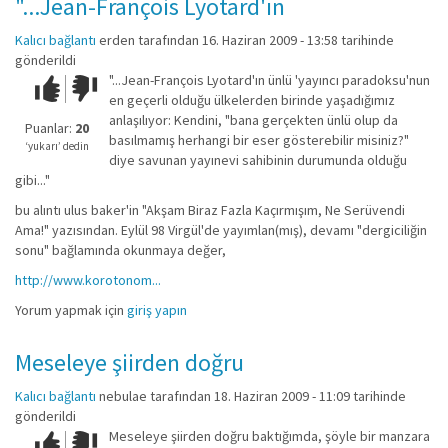
"...Jean-François Lyotard'ın
Kalıcı bağlantı
erden
tarafından 16. Haziran 2009 - 13:58 tarihinde
gönderildi
"...Jean-François Lyotard'ın ünlü 'yayıncı paradoksu'nun
Çok iyi!
O
en geçerli olduğu ülkelerden birinde yaşadığımız
kadar
anlaşılıyor: Kendini, "bana gerçekten ünlü olup da
iyi
Puanlar:
20
basılmamış herhangi bir eser gösterebilir misiniz?"
değil!
‘yukarı’ dedin
diye savunan yayınevi sahibinin durumunda olduğu
gibi..."
bu alıntı ulus baker'in "Akşam Biraz Fazla Kaçırmışım, Ne Serüvendi
Ama!" yazısından. Eylül 98 Virgül'de yayımlan(mış), devamı "dergiciliğin
sonu" bağlamında okunmaya değer,
http://www.korotonom...
Yorum yapmak için
giriş yapın
Meseleye şiirden doğru
Kalıcı bağlantı
nebulae
tarafından 18. Haziran 2009 - 11:09 tarihinde
gönderildi
Meseleye şiirden doğru baktığımda, şöyle bir manzara
Çok iyi!
O