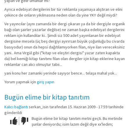
yapan ve gelir umanlar mı?
Ayrıca edebiyat dergilerini bir tür reklamla yaşamaya alıştıran ve elini
çekince de onların yıkılmasına neden olan da yine YKY değil miydi?
Ve yayıncılar (aynı zamanda bir dergi çıkaran ya da bir dergiyle organik
bağı olan şairler yazarlar değilse) ne zaman başka edebiyat dergilerini
reklam için kullandılar ki.. Şimdi siz 500 adet yayımlanan bir edebiyat
dergisine mesela (üç beş dergiyi ayırırsan büyük çoğunluğu bu civarda
basıyodur) onun da hepsi dağıtılamıyorken filan, niye ilan vereceksiniz
yani.. Ama Virgül gibi ("kitap ve eleştiri dergisi" yazar zaten kapakta
da) bel kemiği kitap tanıtımı filan olan dergiler için kitap eklerine kayan
reklamlar can alıcı olmuştur tabii...
yani konu her zamanki yerinde sayıyor bence... telaşa mahal yok...
Yorum yapmak için
giriş yapın
Bugün elime bir kitap tanıtım
Kalıcı bağlantı
serkan_isin
tarafından 15. Haziran 2009 - 17:59 tarihinde
gönderildi
Bugün elime bir kitap tanıtım metni geçti. Bu metinde
Çok iyi!
O
şunlar deniyordu; isim lazım değil diye xx'ledim;
kadar