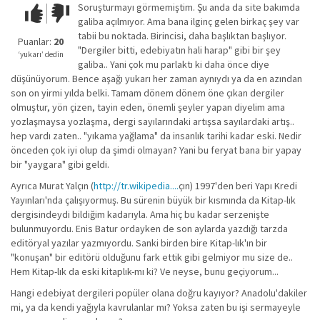
Soruşturmayı görmemiştim. Şu anda da site bakımda
Çok iyi!
O
galiba açılmıyor. Ama bana ilginç gelen birkaç şey var
kadar
tabii bu noktada. Birincisi, daha başlıktan başlıyor.
iyi
Puanlar:
20
"Dergiler bitti, edebiyatın hali harap" gibi bir şey
değil!
‘yukarı’ dedin
galiba.. Yani çok mu parlaktı ki daha önce diye
düşünüyorum. Bence aşağı yukarı her zaman aynıydı ya da en azından
son on yirmi yılda belki. Tamam dönem dönem öne çıkan dergiler
olmuştur, yön çizen, tayin eden, önemli şeyler yapan diyelim ama
yozlaşmaysa yozlaşma, dergi sayılarındaki artışsa sayılardaki artış..
hep vardı zaten.. "yıkama yağlama" da insanlık tarihi kadar eski. Nedir
önceden çok iyi olup da şimdi olmayan? Yani bu feryat bana bir yapay
bir "yaygara" gibi geldi.
Ayrıca Murat Yalçın (
http://tr.wikipedia....
çın) 1997'den beri Yapı Kredi
Yayınları'nda çalışıyormuş. Bu sürenin büyük bir kısmında da Kitap-lık
dergisindeydi bildiğim kadarıyla. Ama hiç bu kadar serzenişte
bulunmuyordu. Enis Batur ordayken de son aylarda yazdığı tarzda
editöryal yazılar yazmıyordu. Sanki birden bire Kitap-lık'ın bir
"konuşan" bir editörü olduğunu fark ettik gibi gelmiyor mu size de..
Hem Kitap-lık da eski kitaplık-mı ki? Ve neyse, bunu geçiyorum...
Hangi edebiyat dergileri popüler olana doğru kayıyor? Anadolu'dakiler
mi, ya da kendi yağıyla kavrulanlar mı? Yoksa zaten bu işi sermayeyle