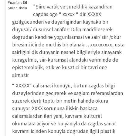
iyi
Puanlar:
36
"Siire varlik ve sureklilik kazandiran
değil!
‘yukarı’ dedin
cagdas oge “ xxxxx “ dir. XXXXX
gizilgucunden ve duyarligindan kaynakli bir
duyusal/ dusunsel anafor! Dilin maddileserek
dogrudan kendine yogunlasmasi ve sair/ siir /okur
biresimi icinde muthis bir olanak… xxxxxxxxx, usta
sairligini dis dunyanin nesnel bilgileriyle sinayarak
kuragelmis, siir-kuramsal alandaki veriminde de
epistemolojik, etik ve kusatici bir tavri one
almistir.
“ XXXXX“ calismasi konuyu, butun cagdas bilgi
duzeylerinden gecirerek ve saglam referanslardan
suzerek derli toplu bir metin halinde okura
sunuyor. XXXX sorununa iliskin baskaca
calismalardan ileri yani, kavrami kulturel
okumalara aciyor ve bu yaniyla da cagdas sanat
kavrami icinden konuyla dogrudan ilgili plastik