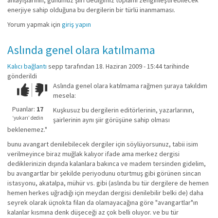
anlayışlarının, günümüz şiiri dediğimiz toplamı zenginleştirebilecek
enerjiye sahip olduğuna bu dergilerin bir türlü inanmaması.
Yorum yapmak için
giriş yapın
Aslında genel olara katılmama
Kalıcı bağlantı
sepp
tarafından 18. Haziran 2009 - 15:44 tarihinde
gönderildi
Aslında genel olara katılmama rağmen şuraya takıldım
Çok iyi!
O
mesela:
kadar
iyi
Puanlar:
17
Kuşkusuz bu dergilerin editörlerinin, yazarlarının,
değil!
‘yukarı’ dedin
şairlerinin aynı şiir görüşüne sahip olması
beklenemez."
bunu avangart denilebilecek dergiler için söylüyorsunuz, tabii isim
verilmeyince biraz muğlak kalıyor ifade ama merkez dergisi
dediklerinizin dışında kalanlara bakınca ve madem tersinden gidelim,
bu avangartlar bir şekilde periyodunu oturtmuş gibi görünen sincan
istasyonu, akatalpa, mühür vs. gibi (aslında bu tür dergilere de hemen
hemen herkes uğradığı için meydan dergisi denilebilir belki de) daha
seyrek olarak üçnokta filan da olamayacağına göre "avangartlar"ın
kalanlar kısmına denk düşeceği az çok belli oluyor. ve bu tür