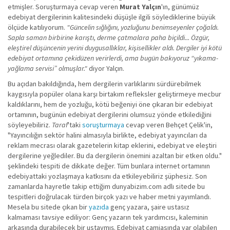
etmişler. Soruşturmaya cevap veren
Murat Yalçın
'ın, günümüz
edebiyat dergilerinin kalitesindeki düşüşle ilgili söylediklerine büyük
ölçüde katılıyorum.
"Güncelin sığlığını, yozluğunu benimseyenler çoğaldı.
Sapla saman birbirine karıştı, derme çatmalara paha biçildi... Özgür,
eleştirel düşüncenin yerini duygusallıklar, kişisellikler aldı. Dergiler iyi kötü
edebiyat ortamına çekidüzen verirlerdi, ama bugün bakıyoruz “yıkama-
yağlama servisi” olmuşlar."
diyor Yalçın.
Bu açıdan bakıldığında, hem dergilerin varlıklarını sürdürebilmek
kaygısıyla popüler olana karşı birtakım refleksler geliştirmeye mecbur
kaldıklarını, hem de yozluğu, kötü beğeniyi öne çıkaran bir edebiyat
ortamının, bugünün edebiyat dergilerini olumsuz yönde etkilediğini
söyleyebiliriz.
Taraf
'taki
soruşturmaya
cevap veren Behçet Çelik'in,
"Yayıncılığın sektör halini almasıyla birlikte, edebiyat yayıncıları da
reklam mecrası olarak gazetelerin kitap eklerini, edebiyat ve eleştiri
dergilerine yeğlediler. Bu da dergilerin önemini azaltan bir etken oldu."
şeklindeki tespiti de dikkate değer. Tüm bunlara internet ortamının
edebiyattaki yozlaşmaya katkısını da etkileyebiliriz şüphesiz. Son
zamanlarda hayretle takip ettiğim dunyabizim.com adlı sitede bu
tespitleri doğrulacak türden birçok yazı ve haber metni yayımlandı.
Mesela bu sitede çıkan bir
yazıda
genç yazara, şaire ustasız
kalmaması tavsiye ediliyor: Genç yazarın tek yardımcısı, kaleminin
arkasında durabilecek bir ustaymış. Edebiyat camiasında var olabilen