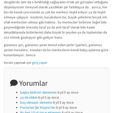
dergilerde tam da o birlikteliği sağlayanın ortak şiir görüşleri olduğunu
düşünüyorum. bireysel olarak yazdıkları şiir farklılaşsa da... ayrıca, her
biri de kendi çevresinde az çok bir merkezi teşkil ediyor ya da teşkil
etmeye çalışıyor.. köylerin, kasabaların bir, büyük şehirlerin birçok irili
ufak merkezleri olması gibi halimiz.. bu merkezler birbirine teğet bile
geçmediğinde (mesela taraf ya da anti-taraf olarak bile kaale
almadıklarında birbirilerini) daha büyük bi şeyden ya da toplamdan da
söz etmek güçleşiyor gibi geliyor bana..
günümüz şiiri, günümüz şiirini temsil eden şiirler (şairler), günümüz
şiirinin meselesi.. konuları da bu merkezlerin kendi bakış açılarına göre
konumlanıyor.. bence.
Yorum yapmak için
giriş yapın
Yorumlar
başka türlü bir denemee
6 yıl 5 ay önce
ya da oldun
6 yıl 5 ay önce
boş olmasın. deneme
6 yıl 5 ay önce
Posta'nın Şiir Köşesi'nin
6 yıl 6 ay önce
Bu ileti 10 yıl önce eklenmiş
6 yıl 6 ay önce