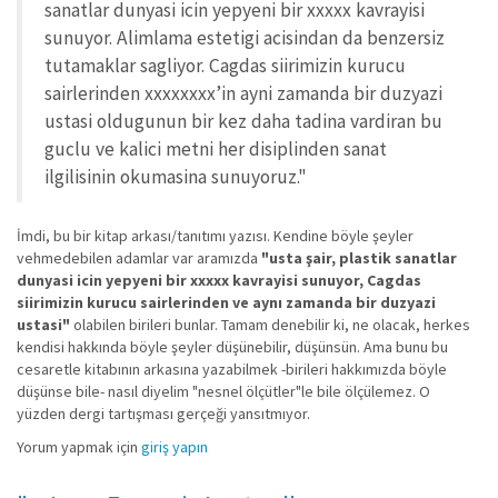
sanatlar dunyasi icin yepyeni bir xxxxx kavrayisi
sunuyor. Alimlama estetigi acisindan da benzersiz
tutamaklar sagliyor. Cagdas siirimizin kurucu
sairlerinden xxxxxxxx’in ayni zamanda bir duzyazi
ustasi oldugunun bir kez daha tadina vardiran bu
guclu ve kalici metni her disiplinden sanat
ilgilisinin okumasina sunuyoruz."
İmdi, bu bir kitap arkası/tanıtımı yazısı. Kendine böyle şeyler
vehmedebilen adamlar var aramızda
"usta şair, plastik sanatlar
dunyasi icin yepyeni bir xxxxx kavrayisi sunuyor, Cagdas
siirimizin kurucu sairlerinden ve aynı zamanda bir duzyazi
ustasi"
olabilen birileri bunlar. Tamam denebilir ki, ne olacak, herkes
kendisi hakkında böyle şeyler düşünebilir, düşünsün. Ama bunu bu
cesaretle kitabının arkasına yazabilmek -birileri hakkımızda böyle
düşünse bile- nasıl diyelim "nesnel ölçütler"le bile ölçülemez. O
yüzden dergi tartışması gerçeği yansıtmıyor.
Yorum yapmak için
giriş yapın