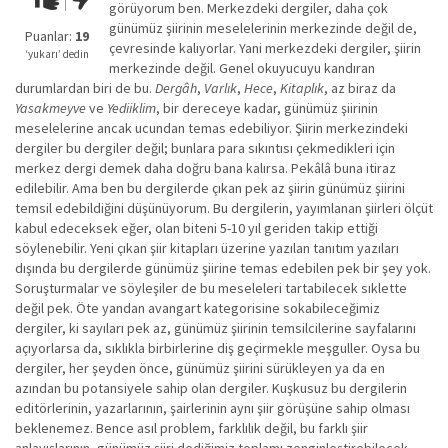
görüyorum ben. Merkezdeki dergiler, daha çok
kadar
günümüz şiirinin meselelerinin merkezinde değil de,
iyi
Puanlar:
19
çevresinde kalıyorlar. Yani merkezdeki dergiler, şiirin
değil!
‘yukarı’ dedin
merkezinde değil. Genel okuyucuyu kandıran
durumlardan biri de bu.
Dergâh
,
Varlık
,
Hece
,
Kitaplık
, az biraz da
Yasakmeyve
ve
Yediiklim
, bir dereceye kadar, günümüz şiirinin
meselelerine ancak ucundan temas edebiliyor. Şiirin merkezindeki
dergiler bu dergiler değil; bunlara para sıkıntısı çekmedikleri için
merkez dergi demek daha doğru bana kalırsa. Pekâlâ buna itiraz
edilebilir. Ama ben bu dergilerde çıkan pek az şiirin günümüz şiirini
temsil edebildiğini düşünüyorum. Bu dergilerin, yayımlanan şiirleri ölçüt
kabul edeceksek eğer, olan biteni 5-10 yıl geriden takip ettiği
söylenebilir. Yeni çıkan şiir kitapları üzerine yazılan tanıtım yazıları
dışında bu dergilerde günümüz şiirine temas edebilen pek bir şey yok.
Soruşturmalar ve söyleşiler de bu meseleleri tartabilecek sıklette
değil pek. Öte yandan avangart kategorisine sokabileceğimiz
dergiler, ki sayıları pek az, günümüz şiirinin temsilcilerine sayfalarını
açıyorlarsa da, sıklıkla birbirlerine diş geçirmekle meşguller. Oysa bu
dergiler, her şeyden önce, günümüz şiirini sürükleyen ya da en
azından bu potansiyele sahip olan dergiler. Kuşkusuz bu dergilerin
editörlerinin, yazarlarının, şairlerinin aynı şiir görüşüne sahip olması
beklenemez. Bence asıl problem, farklılık değil, bu farklı şiir