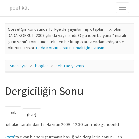
Ana içeriğe atla
pöetikâs
Toggle
navigati
Görsel Şiir konusunda Türkçe'de yayınlanmış kitapların ilki olan
DADA KORKUT, 2009 yılında yayınlandı. O günden bu yana "mısralı
şiirin sonu" konusunda ürkülen bir kitap olarak endam ediyor ve
okurunu arıyor.
Dada Korkut'u satın almak için tıklayın
.
Ana sayfa
bloglar
nebulae yazmış
Dergiciliğin Sonu
Bak
(etkin
Birincil sekmeler
(bkz)
sekme)
nebulae
tarafından 15. Haziran 2009 - 12:30 tarihinde gönderildi
Taraf
'ta çıkan bir soruşturmanın başlığında dergilerin sonunu ilan