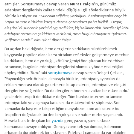
etmişler. Soruşturmaya cevap veren
Murat Yalçın
'ın, günümüz
edebiyat dergilerinin kalitesindeki düşüşle ilgili söylediklerine büyük
ölçüde katılıyorum.
"Güncelin sığlığını, yozluğunu benimseyenler çoğaldı.
Sapla saman birbirine karıştı, derme çatmalara paha biçildi... Özgür,
eleştirel düşüncenin yerini duygusallıklar, kişisellikler aldı. Dergiler iyi kötü
edebiyat ortamına çekidüzen verirlerdi, ama bugün bakıyoruz “yıkama-
yağlama servisi” olmuşlar."
diyor Yalçın.
Bu açıdan bakıldığında, hem dergilerin varlıklarını sürdürebilmek
kaygısıyla popüler olana karşı birtakım refleksler geliştirmeye mecbur
kaldıklarını, hem de yozluğu, kötü beğeniyi öne çıkaran bir edebiyat
ortamının, bugünün edebiyat dergilerini olumsuz yönde etkilediğini
söyleyebiliriz.
Taraf
'taki
soruşturmaya
cevap veren Behçet Çelik'in,
"Yayıncılığın sektör halini almasıyla birlikte, edebiyat yayıncıları da
reklam mecrası olarak gazetelerin kitap eklerini, edebiyat ve eleştiri
dergilerine yeğlediler. Bu da dergilerin önemini azaltan bir etken oldu."
şeklindeki tespiti de dikkate değer. Tüm bunlara internet ortamının
edebiyattaki yozlaşmaya katkısını da etkileyebiliriz şüphesiz. Son
zamanlarda hayretle takip ettiğim dunyabizim.com adlı sitede bu
tespitleri doğrulacak türden birçok yazı ve haber metni yayımlandı.
Mesela bu sitede çıkan bir
yazıda
genç yazara, şaire ustasız
kalmaması tavsiye ediliyor: Genç yazarın tek yardımcısı, kaleminin
arkasında durabilecek bir ustaymış. Edebiyat camiasında var olabilen