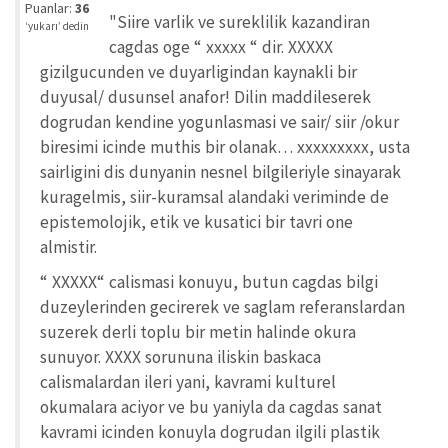
iyi
Puanlar:
36
"Siire varlik ve sureklilik kazandiran
değil!
‘yukarı’ dedin
cagdas oge “ xxxxx “ dir. XXXXX
gizilgucunden ve duyarligindan kaynakli bir
duyusal/ dusunsel anafor! Dilin maddileserek
dogrudan kendine yogunlasmasi ve sair/ siir /okur
biresimi icinde muthis bir olanak… xxxxxxxxx, usta
sairligini dis dunyanin nesnel bilgileriyle sinayarak
kuragelmis, siir-kuramsal alandaki veriminde de
epistemolojik, etik ve kusatici bir tavri one
almistir.
“ XXXXX“ calismasi konuyu, butun cagdas bilgi
duzeylerinden gecirerek ve saglam referanslardan
suzerek derli toplu bir metin halinde okura
sunuyor. XXXX sorununa iliskin baskaca
calismalardan ileri yani, kavrami kulturel
okumalara aciyor ve bu yaniyla da cagdas sanat
kavrami icinden konuyla dogrudan ilgili plastik