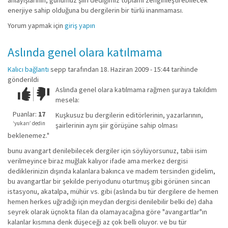
anlayışlarının, günümüz şiiri dediğimiz toplamı zenginleştirebilecek
enerjiye sahip olduğuna bu dergilerin bir türlü inanmaması.
Yorum yapmak için
giriş yapın
Aslında genel olara katılmama
Kalıcı bağlantı
sepp
tarafından 18. Haziran 2009 - 15:44 tarihinde
gönderildi
Aslında genel olara katılmama rağmen şuraya takıldım
Çok iyi!
O
mesela:
kadar
iyi
Puanlar:
17
Kuşkusuz bu dergilerin editörlerinin, yazarlarının,
değil!
‘yukarı’ dedin
şairlerinin aynı şiir görüşüne sahip olması
beklenemez."
bunu avangart denilebilecek dergiler için söylüyorsunuz, tabii isim
verilmeyince biraz muğlak kalıyor ifade ama merkez dergisi
dediklerinizin dışında kalanlara bakınca ve madem tersinden gidelim,
bu avangartlar bir şekilde periyodunu oturtmuş gibi görünen sincan
istasyonu, akatalpa, mühür vs. gibi (aslında bu tür dergilere de hemen
hemen herkes uğradığı için meydan dergisi denilebilir belki de) daha
seyrek olarak üçnokta filan da olamayacağına göre "avangartlar"ın
kalanlar kısmına denk düşeceği az çok belli oluyor. ve bu tür