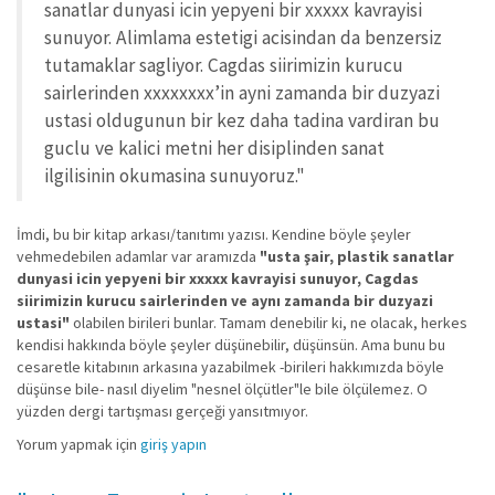
sanatlar dunyasi icin yepyeni bir xxxxx kavrayisi
sunuyor. Alimlama estetigi acisindan da benzersiz
tutamaklar sagliyor. Cagdas siirimizin kurucu
sairlerinden xxxxxxxx’in ayni zamanda bir duzyazi
ustasi oldugunun bir kez daha tadina vardiran bu
guclu ve kalici metni her disiplinden sanat
ilgilisinin okumasina sunuyoruz."
İmdi, bu bir kitap arkası/tanıtımı yazısı. Kendine böyle şeyler
vehmedebilen adamlar var aramızda
"usta şair, plastik sanatlar
dunyasi icin yepyeni bir xxxxx kavrayisi sunuyor, Cagdas
siirimizin kurucu sairlerinden ve aynı zamanda bir duzyazi
ustasi"
olabilen birileri bunlar. Tamam denebilir ki, ne olacak, herkes
kendisi hakkında böyle şeyler düşünebilir, düşünsün. Ama bunu bu
cesaretle kitabının arkasına yazabilmek -birileri hakkımızda böyle
düşünse bile- nasıl diyelim "nesnel ölçütler"le bile ölçülemez. O
yüzden dergi tartışması gerçeği yansıtmıyor.
Yorum yapmak için
giriş yapın