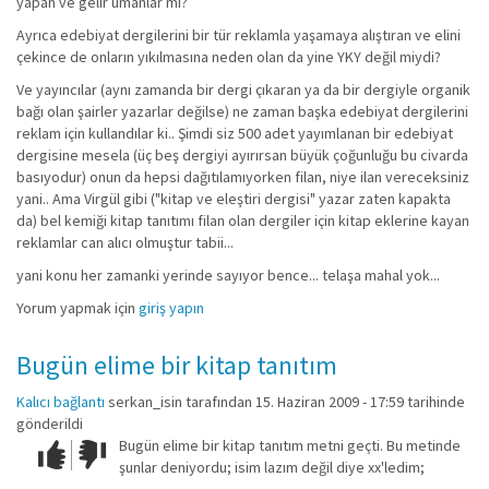
yapan ve gelir umanlar mı?
Ayrıca edebiyat dergilerini bir tür reklamla yaşamaya alıştıran ve elini
çekince de onların yıkılmasına neden olan da yine YKY değil miydi?
Ve yayıncılar (aynı zamanda bir dergi çıkaran ya da bir dergiyle organik
bağı olan şairler yazarlar değilse) ne zaman başka edebiyat dergilerini
reklam için kullandılar ki.. Şimdi siz 500 adet yayımlanan bir edebiyat
dergisine mesela (üç beş dergiyi ayırırsan büyük çoğunluğu bu civarda
basıyodur) onun da hepsi dağıtılamıyorken filan, niye ilan vereceksiniz
yani.. Ama Virgül gibi ("kitap ve eleştiri dergisi" yazar zaten kapakta
da) bel kemiği kitap tanıtımı filan olan dergiler için kitap eklerine kayan
reklamlar can alıcı olmuştur tabii...
yani konu her zamanki yerinde sayıyor bence... telaşa mahal yok...
Yorum yapmak için
giriş yapın
Bugün elime bir kitap tanıtım
Kalıcı bağlantı
serkan_isin
tarafından 15. Haziran 2009 - 17:59 tarihinde
gönderildi
Bugün elime bir kitap tanıtım metni geçti. Bu metinde
Çok iyi!
O
şunlar deniyordu; isim lazım değil diye xx'ledim;
kadar