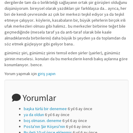
dergilerde tam da o birlikteliği sağlayanın ortak şiir görüşleri olduğunu
düşünüyorum. bireysel olarak yazdıkları şiir farklılaşsa da... ayrıca, her
biri de kendi çevresinde az çok bir merkezi teşkil ediyor ya da teşkil
etmeye çalışıyor.. köylerin, kasabaların bir, büyük şehirlerin birçok irili
ufak merkezleri olması gibi halimiz.. bu merkezler birbirine teğet bile
geçmediğinde (mesela taraf ya da anti-taraf olarak bile kaale
almadıklarında birbirilerini) daha büyük bi şeyden ya da toplamdan da
söz etmek güçleşiyor gibi geliyor bana..
günümüz şiiri, günümüz şiirini temsil eden şiirler (şairler), günümüz
şiirinin meselesi.. konuları da bu merkezlerin kendi bakış açılarına göre
konumlanıyor.. bence.
Yorum yapmak için
giriş yapın
Yorumlar
başka türlü bir denemee
6 yıl 6 ay önce
ya da oldun
6 yıl 6 ay önce
boş olmasın. deneme
6 yıl 6 ay önce
Posta'nın Şiir Köşesi'nin
6 yıl 6 ay önce
Bu ileti 10 yıl önce eklenmiş
6 yıl 6 ay önce