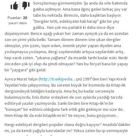
Soruşturmayı görmemiştim. Şu anda da site bakımda
Çok iyi!
O
galiba açılmıyor. Ama bana ilginç gelen birkaç şey var
kadar
tabii bu noktada. Birincisi, daha başlıktan başlıyor.
iyi
Puanlar:
20
"Dergiler bitti, edebiyatın hali harap" gibi bir şey
değil!
‘yukarı’ dedin
galiba.. Yani çok mu parlaktı ki daha önce diye
düşünüyorum. Bence aşağı yukarı her zaman aynıydı ya da en azından
son on yirmi yılda belki. Tamam dönem dönem öne çıkan dergiler
olmuştur, yön çizen, tayin eden, önemli şeyler yapan diyelim ama
yozlaşmaysa yozlaşma, dergi sayılarındaki artışsa sayılardaki artış..
hep vardı zaten.. "yıkama yağlama" da insanlık tarihi kadar eski. Nedir
önceden çok iyi olup da şimdi olmayan? Yani bu feryat bana bir yapay
bir "yaygara" gibi geldi.
Ayrıca Murat Yalçın (
http://tr.wikipedia....
çın) 1997'den beri Yapı Kredi
Yayınları'nda çalışıyormuş. Bu sürenin büyük bir kısmında da Kitap-lık
dergisindeydi bildiğim kadarıyla. Ama hiç bu kadar serzenişte
bulunmuyordu. Enis Batur ordayken de son aylarda yazdığı tarzda
editöryal yazılar yazmıyordu. Sanki birden bire Kitap-lık'ın bir
"konuşan" bir editörü olduğunu fark ettik gibi gelmiyor mu size de..
Hem Kitap-lık da eski kitaplık-mı ki? Ve neyse, bunu geçiyorum...
Hangi edebiyat dergileri popüler olana doğru kayıyor? Anadolu'dakiler
mi, ya da kendi yağıyla kavrulanlar mı? Yoksa zaten bu işi sermayeyle