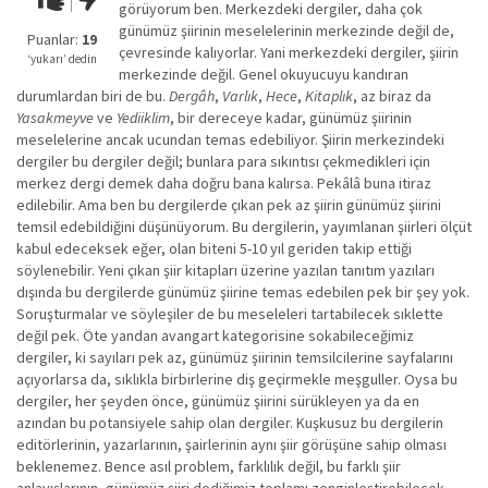
görüyorum ben. Merkezdeki dergiler, daha çok
kadar
günümüz şiirinin meselelerinin merkezinde değil de,
iyi
Puanlar:
19
çevresinde kalıyorlar. Yani merkezdeki dergiler, şiirin
değil!
‘yukarı’ dedin
merkezinde değil. Genel okuyucuyu kandıran
durumlardan biri de bu.
Dergâh
,
Varlık
,
Hece
,
Kitaplık
, az biraz da
Yasakmeyve
ve
Yediiklim
, bir dereceye kadar, günümüz şiirinin
meselelerine ancak ucundan temas edebiliyor. Şiirin merkezindeki
dergiler bu dergiler değil; bunlara para sıkıntısı çekmedikleri için
merkez dergi demek daha doğru bana kalırsa. Pekâlâ buna itiraz
edilebilir. Ama ben bu dergilerde çıkan pek az şiirin günümüz şiirini
temsil edebildiğini düşünüyorum. Bu dergilerin, yayımlanan şiirleri ölçüt
kabul edeceksek eğer, olan biteni 5-10 yıl geriden takip ettiği
söylenebilir. Yeni çıkan şiir kitapları üzerine yazılan tanıtım yazıları
dışında bu dergilerde günümüz şiirine temas edebilen pek bir şey yok.
Soruşturmalar ve söyleşiler de bu meseleleri tartabilecek sıklette
değil pek. Öte yandan avangart kategorisine sokabileceğimiz
dergiler, ki sayıları pek az, günümüz şiirinin temsilcilerine sayfalarını
açıyorlarsa da, sıklıkla birbirlerine diş geçirmekle meşguller. Oysa bu
dergiler, her şeyden önce, günümüz şiirini sürükleyen ya da en
azından bu potansiyele sahip olan dergiler. Kuşkusuz bu dergilerin
editörlerinin, yazarlarının, şairlerinin aynı şiir görüşüne sahip olması
beklenemez. Bence asıl problem, farklılık değil, bu farklı şiir