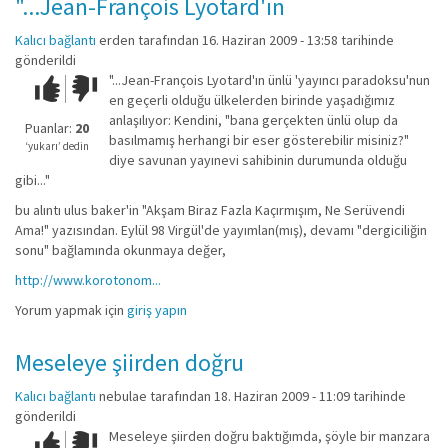
"...Jean-François Lyotard'ın
Kalıcı bağlantı
erden
tarafından 16. Haziran 2009 - 13:58 tarihinde
gönderildi
"...Jean-François Lyotard'ın ünlü 'yayıncı paradoksu'nun
Çok iyi!
O
en geçerli olduğu ülkelerden birinde yaşadığımız
kadar
anlaşılıyor: Kendini, "bana gerçekten ünlü olup da
iyi
Puanlar:
20
basılmamış herhangi bir eser gösterebilir misiniz?"
değil!
‘yukarı’ dedin
diye savunan yayınevi sahibinin durumunda olduğu
gibi..."
bu alıntı ulus baker'in "Akşam Biraz Fazla Kaçırmışım, Ne Serüvendi
Ama!" yazısından. Eylül 98 Virgül'de yayımlan(mış), devamı "dergiciliğin
sonu" bağlamında okunmaya değer,
http://www.korotonom...
Yorum yapmak için
giriş yapın
Meseleye şiirden doğru
Kalıcı bağlantı
nebulae
tarafından 18. Haziran 2009 - 11:09 tarihinde
gönderildi
Meseleye şiirden doğru baktığımda, şöyle bir manzara
Çok iyi!
O