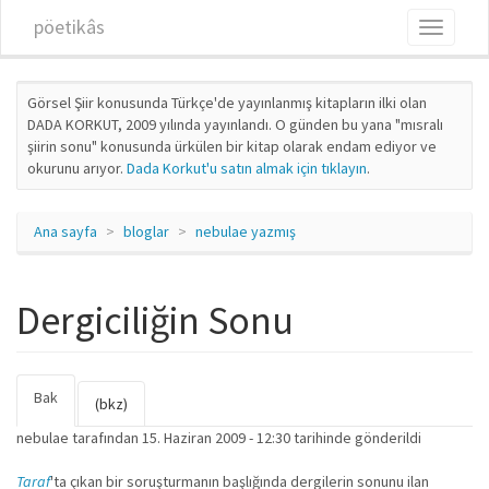
Ana içeriğe atla
pöetikâs
Toggle
navigati
Görsel Şiir konusunda Türkçe'de yayınlanmış kitapların ilki olan
DADA KORKUT, 2009 yılında yayınlandı. O günden bu yana "mısralı
şiirin sonu" konusunda ürkülen bir kitap olarak endam ediyor ve
okurunu arıyor.
Dada Korkut'u satın almak için tıklayın
.
Ana sayfa
bloglar
nebulae yazmış
Dergiciliğin Sonu
Bak
(etkin
Birincil sekmeler
(bkz)
sekme)
nebulae
tarafından 15. Haziran 2009 - 12:30 tarihinde gönderildi
Taraf
'ta çıkan bir soruşturmanın başlığında dergilerin sonunu ilan