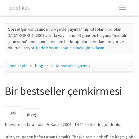
Ana içeriğe atla
pöetikâs
Toggle
navigati
Görsel Şiir konusunda Türkçe'de yayınlanmış kitapların ilki olan
DADA KORKUT, 2009 yılında yayınlandı. O günden bu yana "mısralı
şiirin sonu" konusunda ürkülen bir kitap olarak endam ediyor ve
okurunu arıyor.
Dada Korkut'u satın almak için tıklayın
.
Ana sayfa
bloglar
televarolus yazmış
Bir bestseller çemkirmesi
Bak
(etkin
Birincil sekmeler
(bkz)
sekme)
televarolus
tarafından 9. Kasım 2009 - 14:11 tarihinde gönderildi
Hürriyet, geçen hafta Orhan Pamuk'u "başkalarının nobel"ine kaçmış bir