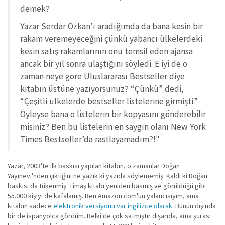
demek?
Yazar Serdar Özkan’ı aradığımda da bana kesin bir
rakam veremeyeceğini çünkü yabancı ülkelerdeki
kesin satış rakamlarının onu temsil eden ajansa
ancak bir yıl sonra ulaştığını söyledi. E iyi de o
zaman neye göre Uluslararası Bestseller diye
kitabın üstüne yazıyorsunuz? “Çünkü” dedi,
“Çeşitli ülkelerde bestseller listelerine girmişti.”
Öyleyse bana o listelerin bir kopyasını gönderebilir
misiniz? Ben bu listelerin en saygın olanı New York
Times Bestseller’da rastlayamadım?!"
Yazar, 2003'te ilk baskısı yapılan kitabın, o zamanlar Doğan
Yayınevi'nden çıktığını ne yazık ki yazıda söylememiş. Kaldı ki Doğan
baskısı da tükenmiş. Timaş kitabı yeniden basmış ve görüldüğü gibi
55.000 kişiyi de kafalamış. Ben Amazon.com'un yalancısıyım, ama
kitabın sadece
elektronik versiyonu var ingilizce olarak
. Bunun dışında
bir de ispanyolca gördüm. Belki de çok satmıştır dışarıda, ama şurası