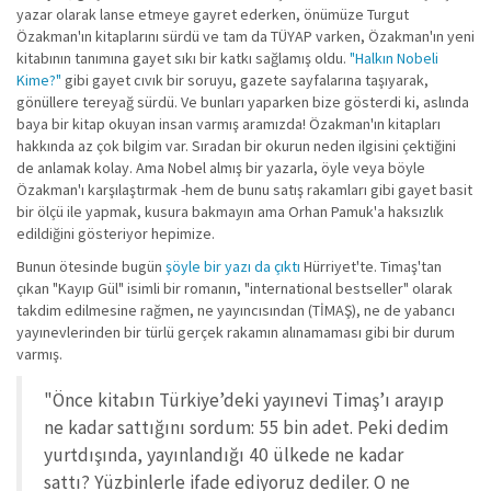
yazar olarak lanse etmeye gayret ederken, önümüze Turgut
Özakman'ın kitaplarını sürdü ve tam da TÜYAP varken, Özakman'ın yeni
kitabının tanımına gayet sıkı bir katkı sağlamış oldu.
"Halkın Nobeli
Kime?"
gibi gayet cıvık bir soruyu, gazete sayfalarına taşıyarak,
gönüllere tereyağ sürdü. Ve bunları yaparken bize gösterdi ki, aslında
baya bir kitap okuyan insan varmış aramızda! Özakman'ın kitapları
hakkında az çok bilgim var. Sıradan bir okurun neden ilgisini çektiğini
de anlamak kolay. Ama Nobel almış bir yazarla, öyle veya böyle
Özakman'ı karşılaştırmak -hem de bunu satış rakamları gibi gayet basit
bir ölçü ile yapmak, kusura bakmayın ama Orhan Pamuk'a haksızlık
edildiğini gösteriyor hepimize.
Bunun ötesinde bugün
şöyle bir yazı da çıktı
Hürriyet'te. Timaş'tan
çıkan "Kayıp Gül" isimli bir romanın, "international bestseller" olarak
takdim edilmesine rağmen, ne yayıncısından (TİMAŞ), ne de yabancı
yayınevlerinden bir türlü gerçek rakamın alınamaması gibi bir durum
varmış.
"Önce kitabın Türkiye’deki yayınevi Timaş’ı arayıp
ne kadar sattığını sordum: 55 bin adet. Peki dedim
yurtdışında, yayınlandığı 40 ülkede ne kadar
sattı? Yüzbinlerle ifade ediyoruz dediler. O ne