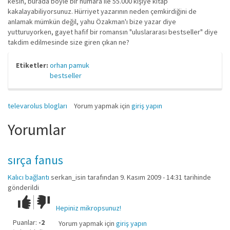
kesin, burada böyle bir numara ile 55.000 kişiye kitap
kakalayabiliyorsunuz. Hürriyet yazarının neden çemkirdiğini de
anlamak mümkün değil, yahu Özakman'ı bize yazar diye
yutturuyorken, gayet hafif bir romansın "uluslararası bestseller" diye
takdim edilmesinde size giren çıkan ne?
Etiketler:
orhan pamuk
bestseller
televarolus blogları
Yorum yapmak için
giriş yapın
Yorumlar
sırça fanus
Kalıcı bağlantı
serkan_isin
tarafından 9. Kasım 2009 - 14:31 tarihinde
gönderildi
Çok iyi!
O
Hepiniz mikropsunuz!
kadar
iyi
Puanlar:
-2
Yorum yapmak için
giriş yapın