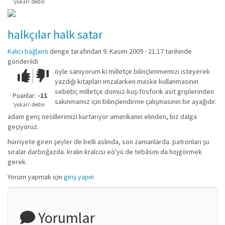
değil!
‘yukarı’ dedin
halkçılar halk satar
Kalıcı bağlantı
denge
tarafından 9. Kasım 2009 - 21:17 tarihinde
gönderildi
öyle sanıyorum ki milletçe bilinçlenmemizi isteyerek
Çok iyi!
O
yazdığı kitapları imzalarken maske kullanmasının
kadar
sebebi; milletçe domuz-kuş-fosforik asit griplerinden
iyi
Puanlar:
-11
sakınmamız için bilinçlendirme çalışmasının bir ayağıdır.
değil!
‘yukarı’ dedin
adam genç nesillerimizi kurtarıyor amerikanın elinden, biz dalga
geçiyoruz.
hürriyete giren şeyler de belli aslında, son zamanlarda. patronları şu
sıralar darboğazda. kralın kralcısı eö'yü de tebâsını da hojgörmek
gerek.
Yorum yapmak için
giriş yapın
Yorumlar