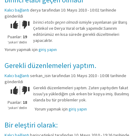
Kalıcı bağlantı
derya
tarafından 10. Mayıs 2010 - 10:02 tarihinde
gönderildi
birinci etabı geçen olmadı
ismiyle yayınlanan şiir Barış
Çok iyi!
O
Çetinkol ve Derya Vural ortak yapımıdır.Sanırım
kadar
editörümüz en kısa sürede gerekli düzeltmeleri
iyi
Puanlar:
19
yapacaktır.
değil!
‘yukarı’ dedin
Yorum yapmak için
giriş yapın
Gerekli düzenlemeleri yaptım.
Kalıcı bağlantı
serkan_isin
tarafından 10. Mayıs 2010 - 10:08 tarihinde
gönderildi
Gerekli düzenlemeleri yaptım. Zaten yaptıydım fakat
Çok iyi!
O
issuu'ya yüklediğim çok erken bir kopya imiş. Basılmış
kadar
olanda bu tür problemler yok.
iyi
Puanlar:
18
değil!
‘yukarı’ dedin
Yorum yapmak için
giriş yapın
Bir eleştiri olarak:
Kalıcı bağlantı
bariscetinkol
tarafından 10. Mayıs 2010 - 19:26 tarihinde