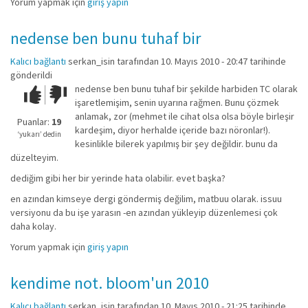
Yorum yapmak için
giriş yapın
nedense ben bunu tuhaf bir
Kalıcı bağlantı
serkan_isin
tarafından 10. Mayıs 2010 - 20:47 tarihinde
gönderildi
nedense ben bunu tuhaf bir şekilde harbiden TC olarak
Çok iyi!
O
işaretlemişim, senin uyarına rağmen. Bunu çözmek
kadar
anlamak, zor (mehmet ile cihat olsa olsa böyle birleşir
iyi
Puanlar:
19
kardeşim, diyor herhalde içeride bazı nöronlar!).
değil!
‘yukarı’ dedin
kesinlikle bilerek yapılmış bir şey değildir. bunu da
düzelteyim.
dediğim gibi her bir yerinde hata olabilir. evet başka?
en azından kimseye dergi göndermiş değilim, matbuu olarak. issuu
versiyonu da bu işe yarasın -en azından yükleyip düzenlemesi çok
daha kolay.
Yorum yapmak için
giriş yapın
kendime not. bloom'un 2010
Kalıcı bağlantı
serkan_isin
tarafından 10. Mayıs 2010 - 21:25 tarihinde