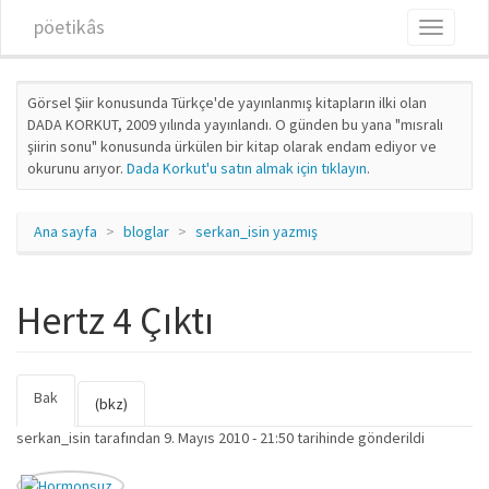
Ana içeriğe atla
pöetikâs
Toggle
navigati
Görsel Şiir konusunda Türkçe'de yayınlanmış kitapların ilki olan
DADA KORKUT, 2009 yılında yayınlandı. O günden bu yana "mısralı
şiirin sonu" konusunda ürkülen bir kitap olarak endam ediyor ve
okurunu arıyor.
Dada Korkut'u satın almak için tıklayın
.
Ana sayfa
bloglar
serkan_isin yazmış
Hertz 4 Çıktı
Bak
(etkin
Birincil sekmeler
(bkz)
sekme)
serkan_isin
tarafından 9. Mayıs 2010 - 21:50 tarihinde gönderildi