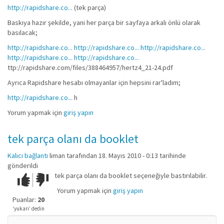
http://rapidshare.co...
(tek parça)
Baskıya hazır şekilde, yani her parça bir sayfaya arkalı önlü olarak
basılacak;
http://rapidshare.co...
http://rapidshare.co...
http://rapidshare.co...
http://rapidshare.co...
http://rapidshare.co...
ttp://rapidshare.com/files/388464957/hertz4_21-24.pdf
Ayrıca Rapidshare hesabı olmayanlar için hepsini rar'ladım;
http://rapidshare.co...
h
Yorum yapmak için
giriş yapın
tek parça olanı da booklet
Kalıcı bağlantı
liman
tarafından 18. Mayıs 2010 - 0:13 tarihinde
gönderildi
tek parça olanı da booklet seçeneğiyle bastırılabilir.
Çok iyi!
O
kadar
Yorum yapmak için
giriş yapın
iyi
Puanlar:
20
değil!
‘yukarı’ dedin