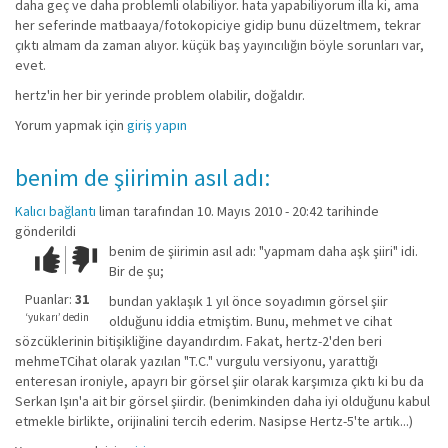
daha geç ve daha problemli olabiliyor. hata yapabiliyorum illa ki, ama
her seferinde matbaaya/fotokopiciye gidip bunu düzeltmem, tekrar
çıktı almam da zaman alıyor. küçük baş yayıncılığın böyle sorunları var,
evet.
hertz'in her bir yerinde problem olabilir, doğaldır.
Yorum yapmak için
giriş yapın
benim de şiirimin asıl adı:
Kalıcı bağlantı
liman
tarafından 10. Mayıs 2010 - 20:42 tarihinde
gönderildi
benim de şiirimin asıl adı: "yapmam daha aşk şiiri" idi.
Çok iyi!
O
Bir de şu;
kadar
iyi
Puanlar:
31
bundan yaklaşık 1 yıl önce soyadımın görsel şiir
değil!
‘yukarı’ dedin
olduğunu iddia etmiştim. Bunu, mehmet ve cihat
sözcüklerinin bitişikliğine dayandırdım. Fakat, hertz-2'den beri
mehmeTCihat olarak yazılan "T.C." vurgulu versiyonu, yarattığı
enteresan ironiyle, apayrı bir görsel şiir olarak karşımıza çıktı ki bu da
Serkan Işın'a ait bir görsel şiirdir. (benimkinden daha iyi olduğunu kabul
etmekle birlikte, orijinalini tercih ederim. Nasipse Hertz-5'te artık...)