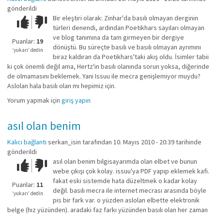
gönderildi
Bir eleştiri olarak: Zinhar'da basılı olmayan derginin
Çok iyi!
O
türleri denendi, ardından Poetikhars sayıları olmayan
kadar
ve blog tanımına da tam girmeyen bir dergiye
iyi
Puanlar:
19
dönüştü. Bu süreçte basılı ve basılı olmayan ayrımını
değil!
‘yukarı’ dedin
biraz kaldıran da Poetikhars'taki akış oldu. İsimler tabii
ki çok önemli değil ama, Hertz'in basılı olanında sorun yoksa, diğerinde
de olmamasını beklemek. Yani Issuu ile mecra genişlemiyor muydu?
Aslolan hala basılı olan mı hepimiz için.
Yorum yapmak için
giriş yapın
asıl olan benim
Kalıcı bağlantı
serkan_isin
tarafından 10. Mayıs 2010 - 20:39 tarihinde
gönderildi
asıl olan benim bilgisayarımda olan elbet ve bunun
Çok iyi!
O
webe çıkışı çok kolay. issuu'ya PDF yapıp eklemek kafi.
kadar
fakat eski sistemde hata düzeltmek o kadar kolay
iyi
Puanlar:
11
değil. basılı mecra ile internet mecrası arasında böyle
değil!
‘yukarı’ dedin
pis bir fark var. o yüzden aslolan elbette elektronik
belge (hız yüzünden). aradaki faz farkı yüzünden basılı olan her zaman