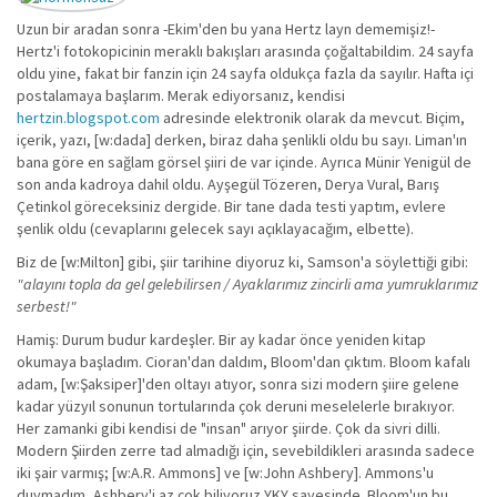
Uzun bir aradan sonra -Ekim'den bu yana Hertz layn dememişiz!-
Hertz'i fotokopicinin meraklı bakışları arasında çoğaltabildim. 24 sayfa
oldu yine, fakat bir fanzin için 24 sayfa oldukça fazla da sayılır. Hafta içi
postalamaya başlarım. Merak ediyorsanız, kendisi
hertzin.blogspot.com
adresinde elektronik olarak da mevcut. Biçim,
içerik, yazı, [w:dada] derken, biraz daha şenlikli oldu bu sayı. Liman'ın
bana göre en sağlam görsel şiiri de var içinde. Ayrıca Münir Yenigül de
son anda kadroya dahil oldu. Ayşegül Tözeren, Derya Vural, Barış
Çetinkol göreceksiniz dergide. Bir tane dada testi yaptım, evlere
şenlik oldu (cevaplarını gelecek sayı açıklayacağım, elbette).
Biz de [w:Milton] gibi, şiir tarihine diyoruz ki, Samson'a söylettiği gibi:
"alayını topla da gel gelebilirsen / Ayaklarımız zincirli ama yumruklarımız
serbest!"
Hamiş: Durum budur kardeşler. Bir ay kadar önce yeniden kitap
okumaya başladım. Cioran'dan daldım, Bloom'dan çıktım. Bloom kafalı
adam, [w:Şaksiper]'den oltayı atıyor, sonra sizi modern şiire gelene
kadar yüzyıl sonunun tortularında çok deruni meselelerle bırakıyor.
Her zamanki gibi kendisi de "insan" arıyor şiirde. Çok da sivri dilli.
Modern Şiirden zerre tad almadığı için, sevebildikleri arasında sadece
iki şair varmış; [w:A.R. Ammons] ve [w:John Ashbery]. Ammons'u
duymadım, Ashbery'i az çok biliyoruz YKY sayesinde. Bloom'un bu