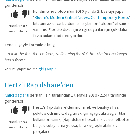
gönderildi
kendime not. bloom'un 2010 yılında 2. baskıyı yapan
Çok iyi!
O
"
Bloom’s Modern Critical Views: Contemporary Poets
"
kadar
kitabını az önce buldum. anlaşılan bir "bloom" efsanesi
iyi
Puanlar:
42
var imiş. Elbette dizeli şiire ilgi duyanlar için çok daha
değil!
‘yukarı’ dedin
fazla anlam ifade ediyordur.
kendisi şöyle formüle etmiş;
"to ask the fact for the form, while being fearful that the fact no longer
has a form."
Yorum yapmak için
giriş yapın
Hertz'i Rapidshare'den
Kalıcı bağlantı
serkan_isin
tarafından 17. Mayıs 2010 - 21:47 tarihinde
gönderildi
Hertz'i Rapidshare'den indirmek ve baskıya hazır
Çok iyi!
O
şekilde edinmek, dağıtmak için aşağıdaki bağlantıları
kadar
kullanabilirsiniz; (Rapidshare hesabınız varsa, elbette
iyi
Puanlar:
33
bu çok kolay, ama yoksa, biraz uğraştırabilir sizi
değil!
‘yukarı’ dedin
parçalar)