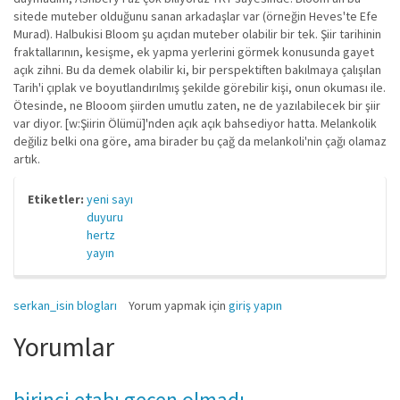
sitede muteber olduğunu sanan arkadaşlar var (örneğin Heves'te Efe
Murad). Halbukisi Bloom şu açıdan muteber olabilir bir tek. Şiir tarihinin
fraktallarının, kesişme, ek yapma yerlerini görmek konusunda gayet
açık zihni. Bu da demek olabilir ki, bir perspektiften bakılmaya çalışılan
Tarih'i çıplak ve boyutlandırılmış şekilde görebilir kişi, onun okuması ile.
Ötesinde, ne Blooom şiirden umutlu zaten, ne de yazılabilecek bir şiir
var diyor. [w:Şiirin Ölümü]'nden açık açık bahsediyor hatta. Melankolik
değiliz belki ona göre, ama birader bu çağ da melankoli'nin çağı olamaz
artık.
Etiketler:
yeni sayı
duyuru
hertz
yayın
serkan_isin blogları
Yorum yapmak için
giriş yapın
Yorumlar
birinci etabı geçen olmadı