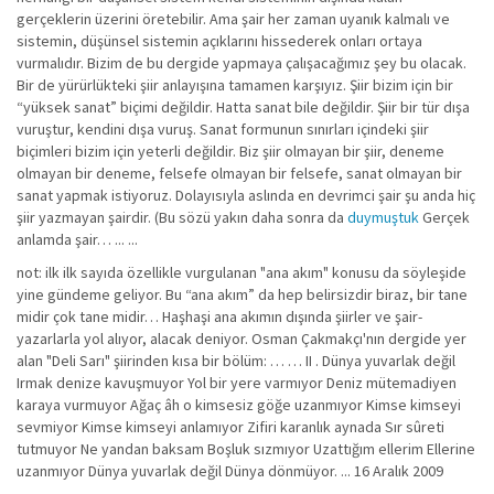
gerçeklerin üzerini öretebilir. Ama şair her zaman uyanık kalmalı ve
sistemin, düşünsel sistemin açıklarını hissederek onları ortaya
vurmalıdır. Bizim de bu dergide yapmaya çalışacağımız şey bu olacak.
Bir de yürürlükteki şiir anlayışına tamamen karşıyız. Şiir bizim için bir
“yüksek sanat” biçimi değildir. Hatta sanat bile değildir. Şiir bir tür dışa
vuruştur, kendini dışa vuruş. Sanat formunun sınırları içindeki şiir
biçimleri bizim için yeterli değildir. Biz şiir olmayan bir şiir, deneme
olmayan bir deneme, felsefe olmayan bir felsefe, sanat olmayan bir
sanat yapmak istiyoruz. Dolayısıyla aslında en devrimci şair şu anda hiç
şiir yazmayan şairdir. (Bu sözü yakın daha sonra da
duymuştuk
Gerçek
anlamda şair… ... ...
not: ilk ilk sayıda özellikle vurgulanan "ana akım" konusu da söyleşide
yine gündeme geliyor. Bu “ana akım” da hep belirsizdir biraz, bir tane
midir çok tane midir… Haşhaşi ana akımın dışında şiirler ve şair-
yazarlarla yol alıyor, alacak deniyor. Osman Çakmakçı'nın dergide yer
alan "Deli Sarı" şiirinden kısa bir bölüm: … … II . Dünya yuvarlak değil
Irmak denize kavuşmuyor Yol bir yere varmıyor Deniz mütemadiyen
karaya vurmuyor Ağaç âh o kimsesiz göğe uzanmıyor Kimse kimseyi
sevmiyor Kimse kimseyi anlamıyor Zifiri karanlık aynada Sır sûreti
tutmuyor Ne yandan baksam Boşluk sızmıyor Uzattığım ellerim Ellerine
uzanmıyor Dünya yuvarlak değil Dünya dönmüyor. ... 16 Aralık 2009