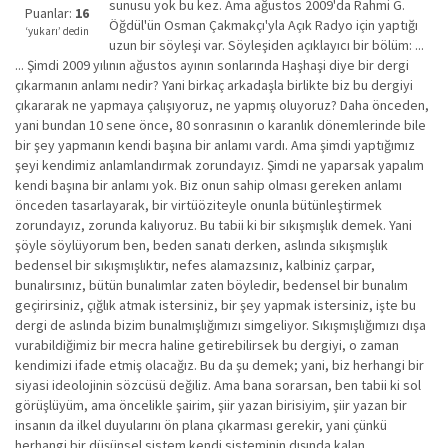
sunusu yok bu kez. Ama ağustos 2009'da Rahmi G.
iyi
Puanlar:
16
Öğdül'ün Osman Çakmakçı'yla Açık Radyo için yaptığı
değil!
‘yukarı’ dedin
uzun bir söyleşi var. Söyleşiden açıklayıcı bir bölüm: ...
... Şimdi 2009 yılının ağustos ayının sonlarında Haşhaşi diye bir dergi
çıkarmanın anlamı nedir? Yani birkaç arkadaşla birlikte biz bu dergiyi
çıkararak ne yapmaya çalışıyoruz, ne yapmış oluyoruz? Daha önceden,
yani bundan 10 sene önce, 80 sonrasının o karanlık dönemlerinde bile
bir şey yapmanın kendi başına bir anlamı vardı. Ama şimdi yaptığımız
şeyi kendimiz anlamlandırmak zorundayız. Şimdi ne yaparsak yapalım
kendi başına bir anlamı yok. Biz onun sahip olması gereken anlamı
önceden tasarlayarak, bir virtüöziteyle onunla bütünleştirmek
zorundayız, zorunda kalıyoruz. Bu tabii ki bir sıkışmışlık demek. Yani
şöyle söylüyorum ben, beden sanatı derken, aslında sıkışmışlık
bedensel bir sıkışmışlıktır, nefes alamazsınız, kalbiniz çarpar,
bunalırsınız, bütün bunalımlar zaten böyledir, bedensel bir bunalım
geçirirsiniz, çığlık atmak istersiniz, bir şey yapmak istersiniz, işte bu
dergi de aslında bizim bunalmışlığımızı simgeliyor. Sıkışmışlığımızı dışa
vurabildiğimiz bir mecra haline getirebilirsek bu dergiyi, o zaman
kendimizi ifade etmiş olacağız. Bu da şu demek; yani, biz herhangi bir
siyasi ideolojinin sözcüsü değiliz. Ama bana sorarsan, ben tabii ki sol
görüşlüyüm, ama öncelikle şairim, şiir yazan birisiyim, şiir yazan bir
insanın da ilkel duyularını ön plana çıkarması gerekir, yani çünkü
herhangi bir düşünsel sistem kendi sisteminin dışında kalan