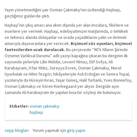
Yayın yönetmenliğini şair Osman Çakmakçı'nın üstlendiği Haşhaşi,
geçtiğimiz günlerde çıktı.
Haşhaşi’nin çıkış amacı ana akım dışında yer alan imzalara, fikirlere ve
eserlere yer vermek. Haşhaşi, edebiyatımızın marjlarında, o tehlikeli
ve tekinsiz alanda dolaşanlar ve orada yaşadıklarını yalın ve iletmek
amacıyla dışavuranlara yer verecek.
Biçimsel söz oyunları, biçimsel
fantezilerden uzak durulacak.
Bu çerçevede “90’lı Yılların Şiirinde
Öznenin Varlıksal Durumu” adlı yazıyı kapağına çıkaran bu derginin ilk
sayısında şiirleriyle Lâle Müldür, Levent Yılmaz, Elif Sofya, Ali
Karabayram, İrfan Yıldız, Süreyya Evren, Osman Çakmakçı, Murat
Uyurkulak ve Hilmi Tezgör; hikâyeleriyle Aslı Erdoğan ve Semra Topal,
yazılarıyla da Hüseyin Kıran, Yaşar Güneş, Halil Turhanlı, Yves Bonnefoy,
Osman Çakmakçı ve Sören Kierkegaard yer alıyor. Dergide aynı
zamanda Ali Karabayram ile yapılan kısa bir söyleşi de bulunuyor.
Etiketler:
osman çakmakçı
haşhaşi
sepp blogları
Yorum yapmak için
giriş yapın