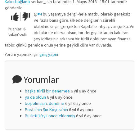
Kalıcı bağlantı
serkan_isin
tarafından 1. Mayıs 2013 - 15:01 tarihinde
gönderildi
@
#4
bu yaşantıya dergi -hele matbu olarak- gereksiz
Çok iyi!
O
ve fazla bana göre. ülkede dergilerin sürekli
kadar
olabilmesi için gerçekten Kapital'e ihtiyaç var çünkü. Ve
iyi
Puanlar:
6
iddialar ne olursa olsun, bir dergiyi ortadan kaldıran
değil!
‘yukarı’ dedin
şey iddiasının arkasını bir türlü dolduramayan finansal
tablo: çünkü genelde onun yerine geyikli kilim var duvarda.
Yorum yapmak için
giriş yapın
Yorumlar
başka türlü bir denemee
6 yıl 6 ay önce
ya da oldun
6 yıl 6 ay önce
boş olmasın. deneme
6 yıl 6 ay önce
Posta'nın Şiir Köşesi'nin
6 yıl 6 ay önce
Bu ileti 10 yıl önce eklenmiş
6 yıl 6 ay önce