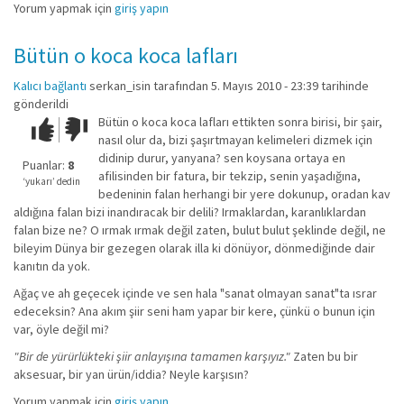
Yorum yapmak için
giriş yapın
Bütün o koca koca lafları
Kalıcı bağlantı
serkan_isin
tarafından 5. Mayıs 2010 - 23:39 tarihinde
gönderildi
Bütün o koca koca lafları ettikten sonra birisi, bir şair,
Çok iyi!
O
nasıl olur da, bizi şaşırtmayan kelimeleri dizmek için
kadar
didinip durur, yanyana? sen koysana ortaya en
iyi
Puanlar:
8
afilisinden bir fatura, bir tekzip, senin yaşadığına,
değil!
‘yukarı’ dedin
bedeninin falan herhangi bir yere dokunup, oradan kav
aldığına falan bizi inandıracak bir delili? Irmaklardan, karanlıklardan
falan bize ne? O ırmak ırmak değil zaten, bulut bulut şeklinde değil, ne
bileyim Dünya bir gezegen olarak illa ki dönüyor, dönmediğinde dair
kanıtın da yok.
Ağaç ve ah geçecek içinde ve sen hala "sanat olmayan sanat"ta ısrar
edeceksin? Ana akım şiir seni ham yapar bir kere, çünkü o bunun için
var, öyle değil mi?
"Bir de yürürlükteki şiir anlayışına tamamen karşıyız."
Zaten bu bir
aksesuar, bir yan ürün/iddia? Neyle karşısın?
Yorum yapmak için
giriş yapın