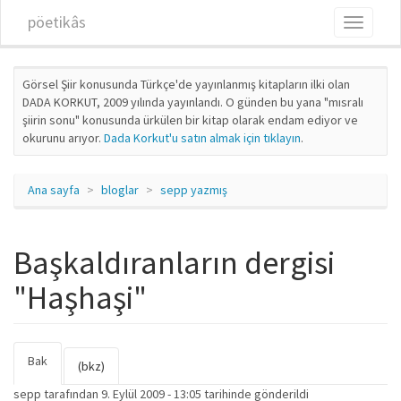
Ana içeriğe atla
pöetikâs
Toggle
navigati
Görsel Şiir konusunda Türkçe'de yayınlanmış kitapların ilki olan
DADA KORKUT, 2009 yılında yayınlandı. O günden bu yana "mısralı
şiirin sonu" konusunda ürkülen bir kitap olarak endam ediyor ve
okurunu arıyor.
Dada Korkut'u satın almak için tıklayın
.
Ana sayfa
bloglar
sepp yazmış
Başkaldıranların dergisi
"Haşhaşi"
Bak
(etkin
Birincil sekmeler
(bkz)
sekme)
sepp
tarafından 9. Eylül 2009 - 13:05 tarihinde gönderildi