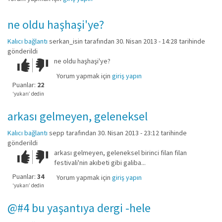
ne oldu haşhaşi'ye?
Kalıcı bağlantı
serkan_isin
tarafından 30. Nisan 2013 - 14:28 tarihinde
gönderildi
ne oldu haşhaşi'ye?
Çok iyi!
O
kadar
Yorum yapmak için
giriş yapın
iyi
Puanlar:
22
değil!
‘yukarı’ dedin
arkası gelmeyen, geleneksel
Kalıcı bağlantı
sepp
tarafından 30. Nisan 2013 - 23:12 tarihinde
gönderildi
arkası gelmeyen, geleneksel birinci filan filan
Çok iyi!
O
festivali'nin akıbeti gibi galiba...
kadar
iyi
Puanlar:
34
Yorum yapmak için
giriş yapın
değil!
‘yukarı’ dedin
@#4 bu yaşantıya dergi -hele