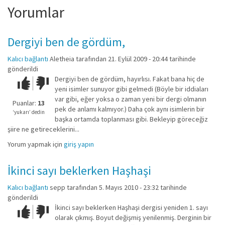
Yorumlar
Dergiyi ben de gördüm,
Kalıcı bağlantı
Aletheia
tarafından 21. Eylül 2009 - 20:44 tarihinde
gönderildi
Dergiyi ben de gördüm, hayırlısı. Fakat bana hiç de
Çok iyi!
O
yeni isimler sunuyor gibi gelmedi (Böyle bir iddiaları
kadar
var gibi, eğer yoksa o zaman yeni bir dergi olmanın
iyi
Puanlar:
13
pek de anlamı kalmıyor.) Daha çok aynı isimlerin bir
değil!
‘yukarı’ dedin
başka ortamda toplanması gibi. Bekleyip göreceğiz
şiire ne getireceklerini...
Yorum yapmak için
giriş yapın
İkinci sayı beklerken Haşhaşi
Kalıcı bağlantı
sepp
tarafından 5. Mayıs 2010 - 23:32 tarihinde
gönderildi
İkinci sayı beklerken Haşhaşi dergisi yeniden 1. sayı
Çok iyi!
O
olarak çıkmış. Boyut değişmiş yenilenmiş. Derginin bir
kadar