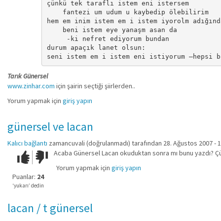
çünkü tek taraflı istem eni istersem

    fantezi um udum u kaybedip ölebilirim

hem em inim istem em i istem iyorolm adığında
    beni istem eye yanaşm asan da

     -ki nefret ediyorum bundan

durum apaçık lanet olsun:

seni istem em i istem eni istiyorum –hepsi b
Tarık Günersel
www.zinhar.com
için şairin seçtiği şiirlerden..
Yorum yapmak için
giriş yapın
günersel ve lacan
Kalıcı bağlantı
zamancuvali (doğrulanmadı)
tarafından 28. Ağustos 2007 - 1
Acaba Günersel Lacan okuduktan sonra mı bunu yazdı? Çünk
Çok iyi!
O
kadar
Yorum yapmak için
giriş yapın
iyi
Puanlar:
24
değil!
‘yukarı’ dedin
lacan / t günersel