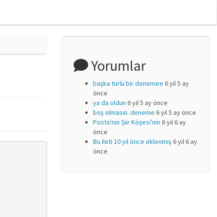
Yorumlar
başka türlü bir denemee
6 yıl 5 ay
önce
ya da oldun
6 yıl 5 ay önce
boş olmasın. deneme
6 yıl 5 ay önce
Posta'nın Şiir Köşesi'nin
6 yıl 6 ay
önce
Bu ileti 10 yıl önce eklenmiş
6 yıl 6 ay
önce