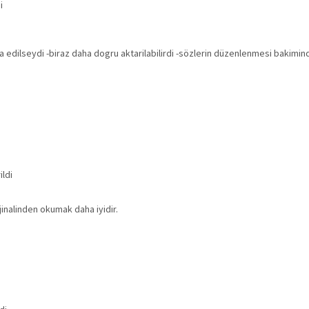
i
a edilseydi -biraz daha dogru aktarilabilirdi -sözlerin düzenlenmesi bakimin
ildi
inalinden okumak daha iyidir.