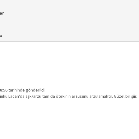
n

u
8:56 tarihinde gönderildi
ü Lacan'da aşk/arzu tam da ötekinin arzusunu arzulamaktır. Güzel bir şiir.