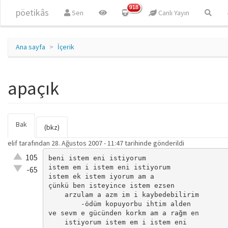
Ana içeriğe atla
918
pöetikâs
Sen
Canlı Yayın
Ana sayfa
İçerik
apaçık
Bak
(etkin
Birincil sekmeler
(bkz)
sekme)
elif
tarafından 28. Ağustos 2007 - 11:47 tarihinde gönderildi
Çok iyi!
105
beni istem eni istiyorum

istem em i istem eni istiyorum

O kadar
-65
istem ek istem iyorum am a

iyi değil!
çünkü ben isteyince istem ezsen

    arzulam a azm im i kaybedebilirim

        -ödüm kopuyorbu ihtim alden

ve sevm e gücünden korkm am a rağm en

    istiyorum istem em i istem eni
