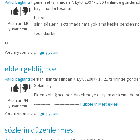
Kalıcı bağlantı
t günersel
tarafından 7. Eylül 2007 - 1:36 tarihinde gönderild
hayir. hos bi tesadüf.
Çok iyi!
O
kadar
bi not:
iyi
Puanlar:
19
siirin sözlerini aktarmada hata yok ama keske benden ric
değil!
‘yukarı’ dedin
tesekkürler
tg
Yorum yapmak için
giriş yapın
elden geldiğince
Kalıcı bağlantı
serkan_isin
tarafından 7. Eylül 2007 - 17:21 tarihinde gönder
Selamlar,
Çok iyi!
O
kadar
Elden geldiğince ben düzeltmeye calıştım ama yine de orj
iyi
Puanlar:
44
------------- ~ --------------------
Hubble'ın Mercekleri
değil!
‘yukarı’ dedin
Yorum yapmak için
giriş yapın
sözlerin düzenlenmesi