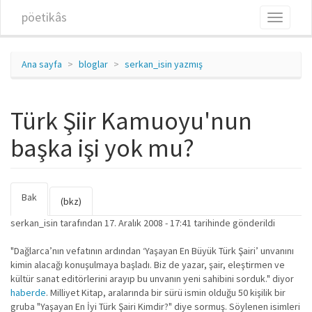
Ana içeriğe atla
pöetikâs
Toggle
navigati
Ana sayfa
bloglar
serkan_isin yazmış
Türk Şiir Kamuoyu'nun
başka işi yok mu?
Bak
(etkin
Birincil sekmeler
(bkz)
sekme)
serkan_isin
tarafından 17. Aralık 2008 - 17:41 tarihinde gönderildi
"Dağlarca’nın vefatının ardından ‘Yaşayan En Büyük Türk Şairi’ unvanını
kimin alacağı konuşulmaya başladı. Biz de yazar, şair, eleştirmen ve
kültür sanat editörlerini arayıp bu unvanın yeni sahibini sorduk." diyor
haberde
. Milliyet Kitap, aralarında bir sürü ismin olduğu 50 kişilik bir
gruba "Yaşayan En İyi Türk Şairi Kimdir?" diye sormuş. Söylenen isimleri