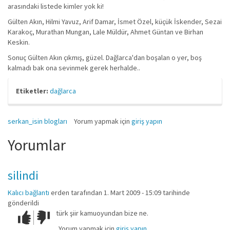
arasındaki listede kimler yok ki!
Gülten Akın, Hilmi Yavuz, Arif Damar, İsmet Özel, küçük İskender, Sezai
Karakoç, Murathan Mungan, Lale Müldür, Ahmet Güntan ve Birhan
Keskin.
Sonuç Gülten Akın çıkmış, güzel. Dağlarca'dan boşalan o yer, boş
kalmadı bak ona sevinmek gerek herhalde..
Etiketler:
dağlarca
serkan_isin blogları
Yorum yapmak için
giriş yapın
Yorumlar
silindi
Kalıcı bağlantı
erden
tarafından 1. Mart 2009 - 15:09 tarihinde
gönderildi
türk şiir kamuoyundan bize ne.
Çok iyi!
O
kadar
Yorum yapmak için
giriş yapın