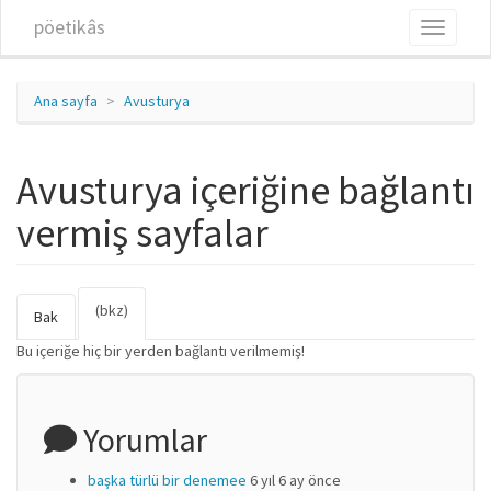
Ana içeriğe atla
pöetikâs
Toggle
navigati
Ana sayfa
Avusturya
Avusturya içeriğine bağlantı
vermiş sayfalar
(bkz)
(etkin
Birincil sekmeler
Bak
sekme)
Bu içeriğe hiç bir yerden bağlantı verilmemiş!
Yorumlar
başka türlü bir denemee
6 yıl 6 ay önce