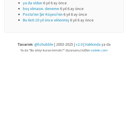
ya da oldun
6 yıl 6 ay önce
boş olmasın. deneme
6 yıl 6 ay önce
Posta'nın Şiir Köşesi'nin
6 yıl 6 ay önce
Bu ileti 10 yıl önce eklenmiş
6 yıl 6 ay önce
Tasarım
:
@hzhubble
| 2003-2025 |
v2.0
|
Hakkında
ya da
Ya da "Bu siteyi kuran kimdir?" diyorsanız lütfen
vedeki.com