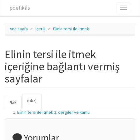
Ana içeriğe atla
pöetikâs
Toggle
navigati
Ana sayfa
İçerik
Elinin tersi ile itmek
Elinin tersi ile itmek
içeriğine bağlantı vermiş
sayfalar
(bkz)
(etkin
Birincil sekmeler
Bak
sekme)
Elinin tersi ile itmek 2: dergiler ve kamu
Yorumlar