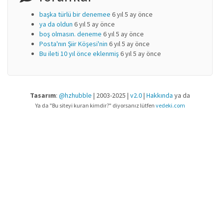
başka türlü bir denemee
6 yıl 5 ay önce
ya da oldun
6 yıl 5 ay önce
boş olmasın. deneme
6 yıl 5 ay önce
Posta'nın Şiir Köşesi'nin
6 yıl 5 ay önce
Bu ileti 10 yıl önce eklenmiş
6 yıl 5 ay önce
Tasarım
:
@hzhubble
| 2003-2025 |
v2.0
|
Hakkında
ya da
Ya da "Bu siteyi kuran kimdir?" diyorsanız lütfen
vedeki.com