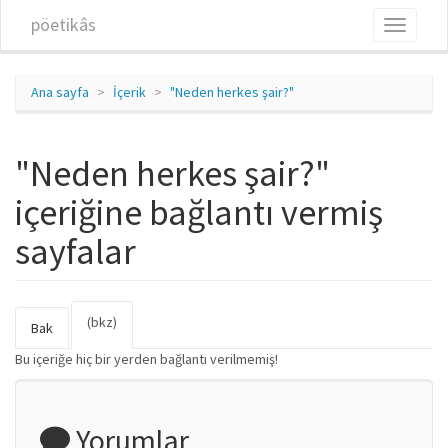
Ana içeriğe atla
pöetikâs
Toggle
navigati
Ana sayfa
İçerik
"Neden herkes şair?"
"Neden herkes şair?"
içeriğine bağlantı vermiş
sayfalar
(bkz)
(etkin
Birincil sekmeler
Bak
sekme)
Bu içeriğe hiç bir yerden bağlantı verilmemiş!
Yorumlar