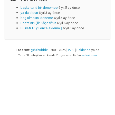
başka türlü bir denemee
6 yıl 5 ay önce
ya da oldun
6 yıl 5 ay önce
boş olmasın. deneme
6 yıl 5 ay önce
Posta'nın Şiir Köşesi'nin
6 yıl 6 ay önce
Bu ileti 10 yıl önce eklenmiş
6 yıl 6 ay önce
Tasarım
:
@hzhubble
| 2003-2025 |
v2.0
|
Hakkında
ya da
Ya da "Bu siteyi kuran kimdir?" diyorsanız lütfen
vedeki.com