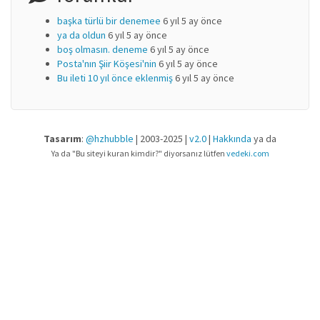
başka türlü bir denemee
6 yıl 5 ay önce
ya da oldun
6 yıl 5 ay önce
boş olmasın. deneme
6 yıl 5 ay önce
Posta'nın Şiir Köşesi'nin
6 yıl 5 ay önce
Bu ileti 10 yıl önce eklenmiş
6 yıl 5 ay önce
Tasarım
:
@hzhubble
| 2003-2025 |
v2.0
|
Hakkında
ya da
Ya da "Bu siteyi kuran kimdir?" diyorsanız lütfen
vedeki.com