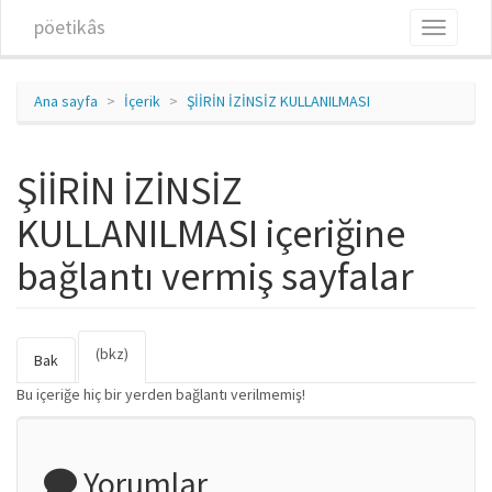
Ana içeriğe atla
pöetikâs
Toggle
navigati
Ana sayfa
İçerik
ŞİİRİN İZİNSİZ KULLANILMASI
ŞİİRİN İZİNSİZ
KULLANILMASI içeriğine
bağlantı vermiş sayfalar
(bkz)
(etkin
Birincil sekmeler
Bak
sekme)
Bu içeriğe hiç bir yerden bağlantı verilmemiş!
Yorumlar