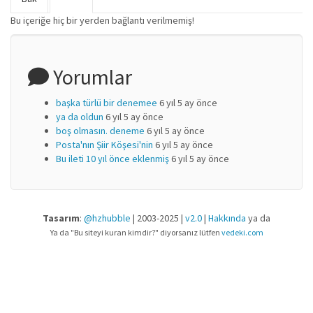
Birincil sekmeler
sekme)
Bu içeriğe hiç bir yerden bağlantı verilmemiş!
Yorumlar
başka türlü bir denemee
6 yıl 5 ay önce
ya da oldun
6 yıl 5 ay önce
boş olmasın. deneme
6 yıl 5 ay önce
Posta'nın Şiir Köşesi'nin
6 yıl 5 ay önce
Bu ileti 10 yıl önce eklenmiş
6 yıl 5 ay önce
Tasarım
:
@hzhubble
| 2003-2025 |
v2.0
|
Hakkında
ya da
Ya da "Bu siteyi kuran kimdir?" diyorsanız lütfen
vedeki.com