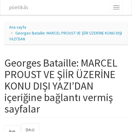
Ana içeriğe atla
pöetikâs
Toggle
navigati
Ana sayfa
Georges Bataille: MARCEL PROUST VE ŞİİR ÜZERİNE KONU DIŞI
YAZI’DAN
Georges Bataille: MARCEL
PROUST VE ŞİİR ÜZERİNE
KONU DIŞI YAZI’DAN
içeriğine bağlantı vermiş
sayfalar
(bkz)
(etkin
Bak