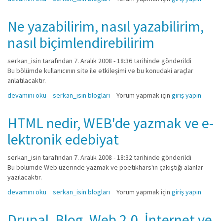
Ne yazabilirim, nasıl yazabilirim,
nasıl biçimlendirebilirim
serkan_isin
tarafından 7. Aralık 2008 - 18:36 tarihinde gönderildi
Bu bölümde kullanıcının site ile etkileşimi ve bu konudaki araçlar
anlatılacaktır.
Ne yazabilirim, nasıl yazabilirim, nasıl biçimlendirebilirim hakkında
devamını oku
serkan_isin blogları
Yorum yapmak için
giriş yapın
HTML nedir, WEB'de yazmak ve e-
lektronik edebiyat
serkan_isin
tarafından 7. Aralık 2008 - 18:32 tarihinde gönderildi
Bu bölümde Web üzerinde yazmak ve poetikhars'ın çakıştığı alanlar
yazılacaktır.
HTML nedir, WEB'de yazmak ve e-lektronik edebiyat hakkında
devamını oku
serkan_isin blogları
Yorum yapmak için
giriş yapın
Drupal, Blog, Web 2.0, İnternet ve