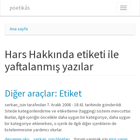
Ana içeriğe atla
pöetikâs
Toggle
navigati
Ana sayfa
Hars Hakkında etiketi ile
yaftalanmış yazılar
Diğer araçlar: Etiket
serkan_isin
tarafından 7. Aralık 2008 - 18:41 tarihinde gönderildi
Sitede kategorilendirme ve etiketleme (tagging) sistemi mevcuttur.
Bunlar, ilgili içeriğin öncelikle daha uygun bir kategoriye, daha uygun
bir kategoriye eklenirken, o içerik ile ilgili diğer içeriklerin de
listelenmesine yardımcı olurlar.
Diğer araçlar: Etiket hakkında
devamını oku
serkan_isin blogları
Yorum yapmak için
giriş yapın