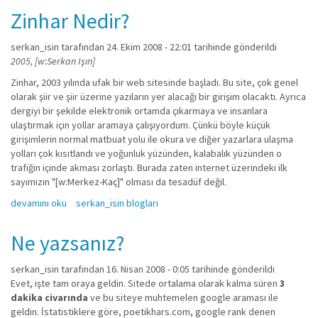
Zinhar Nedir?
serkan_isin
tarafından 24. Ekim 2008 - 22:01 tarihinde gönderildi
2005, [w:Serkan Işın]
Zinhar, 2003 yılında ufak bir web sitesinde başladı. Bu site, çok genel
olarak şiir ve şiir üzerine yazıların yer alacağı bir girişim olacaktı. Ayrıca
dergiyi bir şekilde elektronik ortamda çıkarmaya ve insanlara
ulaştırmak için yollar aramaya çalışıyordum. Çünkü böyle küçük
girişimlerin normal matbuat yolu ile okura ve diğer yazarlara ulaşma
yolları çok kısıtlandı ve yoğunluk yüzünden, kalabalık yüzünden o
trafiğin içinde akması zorlaştı. Burada zaten internet üzerindeki ilk
sayımızın "[w:Merkez-Kaç]" olması da tesadüf değil.
Zinhar Nedir? hakkında
devamını oku
serkan_isin blogları
Ne yazsanız?
serkan_isin
tarafından 16. Nisan 2008 - 0:05 tarihinde gönderildi
Evet, işte tam oraya geldin. Sitede ortalama olarak kalma süren
3
dakika civarında
ve bu siteye muhtemelen google araması ile
geldin. İstatistiklere göre, poetikhars.com, google rank denen