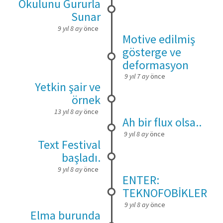
Okulunu Gururla
Sunar
9 yıl 8 ay
önce
Motive edilmiş
gösterge ve
deformasyon
9 yıl 7 ay
önce
Yetkin şair ve
örnek
13 yıl 8 ay
önce
Ah bir flux olsa..
9 yıl 8 ay
önce
Text Festival
başladı.
9 yıl 8 ay
önce
ENTER:
TEKNOFOBİKLER
9 yıl 8 ay
önce
Elma burunda