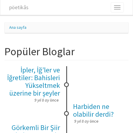
Ana içeriğe atla
pöetikâs
Toggle
navigati
Ana sayfa
Popüler Bloglar
İpler, İğ’ler ve
İğretiler: Bahisleri
Yükseltmek
üzerine bir şeyler
9 yıl 8 ay
önce
Harbiden ne
olabilir derdi?
9 yıl 8 ay
önce
Görkemli Bir Şiir