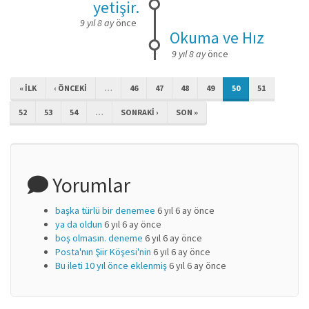
yetişir.
9 yıl 8 ay
önce
Okuma ve Hız
9 yıl 8 ay
önce
« ILK
‹ ÖNCEKI
…
46
47
48
49
50
51
52
53
54
…
SONRAKI ›
SON »
Yorumlar
başka türlü bir denemee
6 yıl 6 ay önce
ya da oldun
6 yıl 6 ay önce
boş olmasın. deneme
6 yıl 6 ay önce
Posta'nın Şiir Köşesi'nin
6 yıl 6 ay önce
Bu ileti 10 yıl önce eklenmiş
6 yıl 6 ay önce