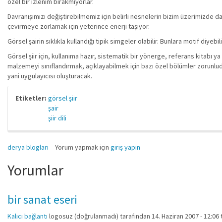
özel bir izlenim bırakmıyorlar.
Davranışımızı değiştirebilmemiz için belirli nesnelerin bizim üzerimizde da
çevirmeye zorlamak için yeterince enerji taşıyor.
Görsel şairin sıklıkla kullandığı tipik simgeler olabilir. Bunlara motif diyeb
Görsel şiir için, kullanıma hazır, sistematik bir yönerge, referans kitabı 
malzemeyi sınıflandırmak, açıklayabilmek için bazı özel bölümler zorunludur
yani uygulayıcısı oluşturacak.
Etiketler:
görsel şiir
şair
şiir dili
derya blogları
Yorum yapmak için
giriş yapın
Yorumlar
bir sanat eseri
Kalıcı bağlantı
logosuz (doğrulanmadı)
tarafından 14. Haziran 2007 - 12:06 