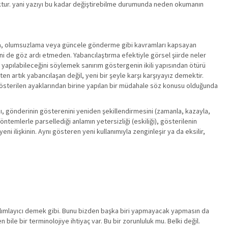
oktur. yani yazıyı bu kadar değiştirebilme durumunda neden okumanın
ırma, olumsuzlama veya güncele gönderme gibi kavramları kapsayan
risini de göz ardı etmeden. Yabancılaştırma efektiyle görsel şiirde neler
 yapılabileceğini söylemek sanırım göstergenin ikili yapısından ötürü
en artık yabancılaşan değil, yeni bir şeyle karşı karşıyayız demektir.
österilen ayaklarından birine yapılan bir müdahale söz konusu olduğunda
ı, gönderinin gösterenini yeniden şekillendirmesini (zamanla, kazayla,
temlerle parsellediği anlamın yetersizliği (eskiliği), gösterilenin
ilişkinin. Aynı gösteren yeni kullanımıyla zenginleşir ya da eksilir,
 alımlayıcı demek gibi. Bunu bizden başka biri yapmayacak yapmasın da
n bile bir terminolojiye ihtiyaç var. Bu bir zorunluluk mu. Belki değil.