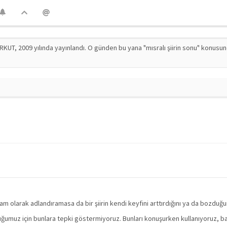
RKUT, 2009 yılında yayınlandı. O günden bu yana "mısralı şiirin sonu" konusu
olarak adlandıramasa da bir şiirin kendi keyfini arttırdığını ya da bozduğunu fa
uğumuz için bunlara tepki göstermiyoruz. Bunları konuşurken kullanıyoruz, ba