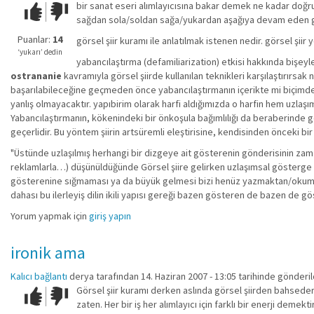
bir sanat eseri alımlayıcısına bakar demek ne kadar doğr
Çok iyi!
O
sağdan sola/soldan sağa/yukardan aşağıya devam eden göz
kadar
iyi
Puanlar:
14
görsel şiir kuramı ile anlatılmak istenen nedir. görsel şiir
değil!
‘yukarı’ dedin
yabancılaştırma (defamiliarization) etkisi hakkında bişe
ostrananie
kavramıyla görsel şiirde kullanılan teknikleri karşılaştırırsak
başarılabileceğine geçmeden önce yabancılaştırmanın içerikte mi biçimde m
yanlış olmayacaktır. yapıbirim olarak harfi aldığımızda o harfin hem uzlaş
Yabancılaştırmanın, kökenindeki bir önkoşula bağımlılığı da beraberinde
geçerlidir. Bu yöntem şiirin artsüremli eleştirisine, kendisinden önceki bir
"Üstünde uzlaşılmış herhangi bir dizgeye ait gösterenin gönderisinin zam
reklamlarla…) düşünüldüğünde Görsel şiire gelirken uzlaşımsal gösterge ili
gösterenine sığmaması ya da büyük gelmesi bizi henüz yazmaktan/okumaktan 
dahası bu ilerleyiş dilin ikili yapısı gereği bazen gösteren de bazen de gös
Yorum yapmak için
giriş yapın
ironik ama
Kalıcı bağlantı
derya
tarafından 14. Haziran 2007 - 13:05 tarihinde gönderil
Görsel şiir kuramı derken aslında görsel şiirden bahsede
Çok iyi!
O
zaten. Her bir iş her alımlayıcı için farklı bir enerji demekt
kadar