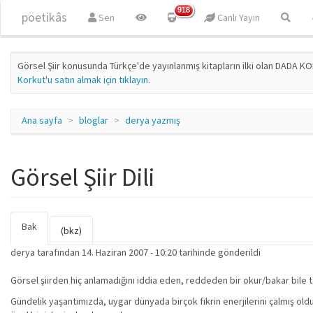
Ana içeriğe atla
918
pöetikâs
Sen
Canlı Yayın
Görsel Şiir konusunda Türkçe'de yayınlanmış kitapların ilki olan DADA KO
Korkut'u satın almak için tıklayın
.
Ana sayfa
bloglar
derya yazmış
Görsel Şiir Dili
Bak
(etkin
Birincil sekmeler
(bkz)
sekme)
derya
tarafından 14. Haziran 2007 - 10:20 tarihinde gönderildi
Görsel şiirden hiç anlamadığını iddia eden, reddeden bir okur/bakar bile tam 
Gündelik yaşantımızda, uygar dünyada birçok fikrin enerjilerini çalmış old