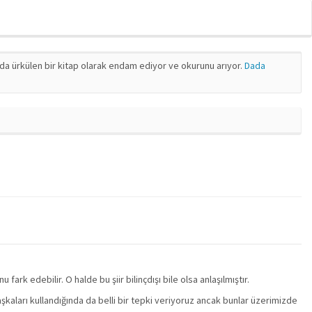
nda ürkülen bir kitap olarak endam ediyor ve okurunu arıyor.
Dada
rk edebilir. O halde bu şiir bilinçdışı bile olsa anlaşılmıştır.
şkaları kullandığında da belli bir tepki veriyoruz ancak bunlar üzerimizde