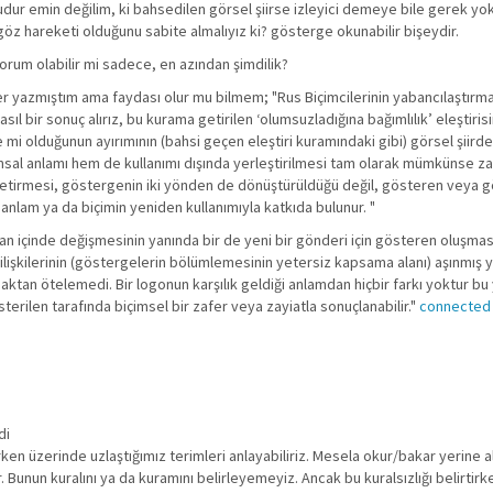
udur emin değilim, ki bahsedilen görsel şiirse izleyici demeye bile gerek y
 hareketi olduğunu sabite almalıyız ki? gösterge okunabilir bişeydir.
 yorum olabilir mi sadece, en azından şimdilik?
yler yazmıştım ama faydası olur mu bilmem; "Rus Biçimcilerinin yabancılaşt
 nasıl bir sonuç alırız, bu kurama getirilen ‘olumsuzladığına bağımlılık’ eleşti
i olduğunun ayırımının (bahsi geçen eleştiri kuramındaki gibi) görsel şiirde
ımsal anlamı hem de kullanımı dışında yerleştirilmesi tam olarak mümkünse zat
 getirmesi, göstergenin iki yönden de dönüştürüldüğü değil, gösteren veya g
 anlam ya da biçimin yeniden kullanımıyla katkıda bulunur. "
an içinde değişmesinin yanında bir de yeni bir gönderi için gösteren oluşmas
şkilerinin (göstergelerin bölümlemesinin yetersiz kapsama alanı) aşınmış yön
ötelemedi. Bir logonun karşılık geldiği anlamdan hiçbir farkı yoktur bu yeni 
terilen tarafında biçimsel bir zafer veya zayiatla sonuçlanabilir."
connected
di
rken üzerinde uzlaştığımız terimleri anlayabiliriz. Mesela okur/bakar yerine
ir. Bunun kuralını ya da kuramını belirleyemeyiz. Ancak bu kuralsızlığı belirtirke