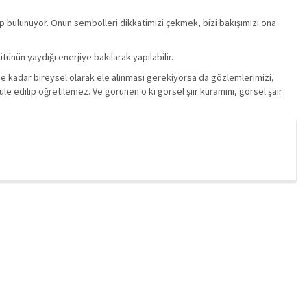
hip bulunuyor. Onun sembolleri dikkatimizi çekmek, bizi bakışımızı ona
ütünün yaydığı enerjiye bakılarak yapılabilir.
r ne kadar bireysel olarak ele alınması gerekiyorsa da gözlemlerimizi,
le edilip öğretilemez. Ve görünen o ki görsel şiir kuramını, görsel şair