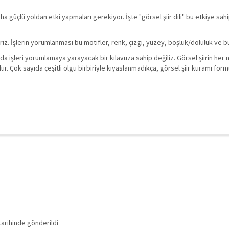
ha güçlü yoldan etki yapmaları gerekiyor. İşte "görsel şiir dili" bu etkiye sa
iliriz. İşlerin yorumlanması bu motifler, renk, çizgi, yüzey, boşluk/doluluk ve b
ya da işleri yorumlamaya yarayacak bir kılavuza sahip değiliz. Görsel şiirin he
. Çok sayıda çeşitli olgu birbiriyle kıyaslanmadıkça, görsel şiir kuramı formu
tarihinde gönderildi