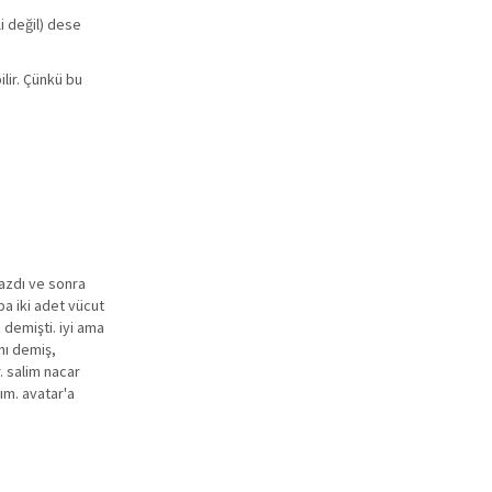
i değil) dese
lir. Çünkü bu
yazdı ve sonra
ba iki adet vücut
 demişti. iyi ama
 mı demiş,
. salim nacar
ım. avatar'a