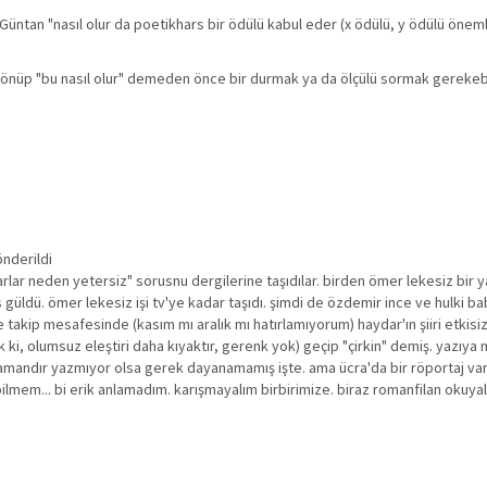
 Güntan "nasıl olur da poetikhars bir ödülü kabul eder (x ödülü, y ödülü öneml
le dönüp "bu nasıl olur" demeden önce bir durmak ya da ölçülü sormak gerekebi
önderildi
lar neden yetersiz" sorusnu dergilerine taşıdılar. birden ömer lekesiz bir 
s güldü. ömer lekesiz işi tv'ye kadar taşıdı. şimdi de özdemir ince ve hulki ba
se takip mesafesinde (kasım mı aralık mı hatırlamıyorum) haydar'ın şiiri etkisiz
ok ki, olumsuz eleştiri daha kıyaktır, gerenk yok) geçip "çirkin" demiş. yazıya
amandır yazmıyor olsa gerek dayanamamış işte. ama ücra'da bir röportaj var
ilmem... bi erik anlamadım. karışmayalım birbirimize. biraz romanfilan okuyal