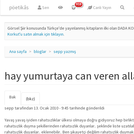
Ana içeriğe atla
918
pöetikâs
Sen
Canlı Yayın
Görsel Şiir konusunda Türkçe'de yayınlanmış kitapların ilki olan DADA KO
Korkut'u satın almak için tıklayın
.
Ana sayfa
bloglar
sepp yazmış
hay yumurtaya can veren al
Bak
(etkin
Birincil sekmeler
(bkz)
sekme)
sepp
tarafından 13. Ocak 2010 - 9:45 tarihinde gönderildi
Yavaş yavaş iyiden rahatsızlıklar ülkesi olmaya doğru gidiyoruz hep birlikt
rahatsızlık duyma şekillerinden rahatsızlık duyanlar.. şeklinde liste uzatılab
rahatsızlık duyanlar.. eklenebilir.. Ben şikayetçi değilim rahatsızlık duymakt