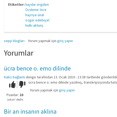
Etiketler:
haydar ergülen
Özdemir İnce
hayriye ünal
özgür edebiyat
hulki aktunç
sepp blogları
Yorum yapmak için
giriş yapın
Yorumlar
ücra bence o. emo dilinde
Kalıcı bağlantı
denge
tarafından 13. Ocak 2010 - 13:38 tarihinde gönderildi
ücra bence o. emo dilinde yazılmış, transkripsiyonda hata
Çok iyi!
O
kadar
Yorum yapmak için
giriş yapın
iyi
Puanlar:
10
değil!
‘yukarı’ dedin
Bir an insanın aklına