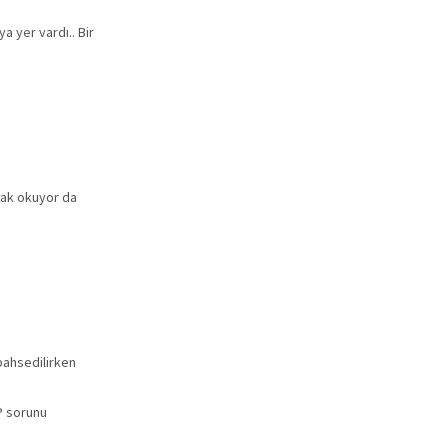
a yer vardı.. Bir
arak okuyor da
bahsedilirken
İP sorunu