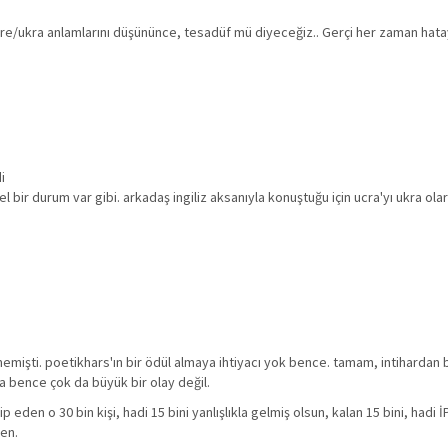
kre/ukra anlamlarını düşününce, tesadüf mü diyeceğiz.. Gerçi her zaman hatay
i
bir durum var gibi. arkadaş ingiliz aksanıyla konuştuğu için ucra'yı ukra ol
mişti. poetikhars'ın bir ödül almaya ihtiyacı yok bence. tamam, intihardan 
ma bence çok da büyük bir olay değil.
p eden o 30 bin kişi, hadi 15 bini yanlışlıkla gelmiş olsun, kalan 15 bini, hadi 
en.