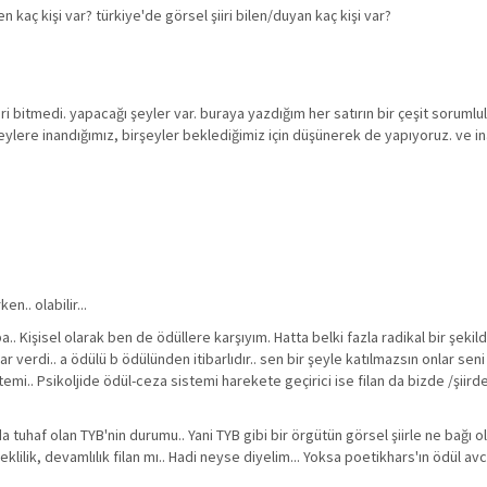
n kaç kişi var? türkiye'de görsel şiiri bilen/duyan kaç kişi var?
i bitmedi. yapacağı şeyler var. buraya yazdığım her satırın bir çeşit soruml
ylere inandığımız, birşeyler beklediğimiz için düşünerek de yapıyoruz. ve in
n.. olabilir...
. Kişisel olarak ben de ödüllere karşıyım. Hatta belki fazla radikal bir şekilde
 verdi.. a ödülü b ödülünden itibarlıdır.. sen bir şeyle katılmazsın onlar seni
mi.. Psikoljide ödül-ceza sistemi harekete geçirici ise filan da bizde /şiird
haf olan TYB'nin durumu.. Yani TYB gibi bir örgütün görsel şiirle ne bağı ola
klilik, devamlılık filan mı.. Hadi neyse diyelim... Yoksa poetikhars'ın ödül avc