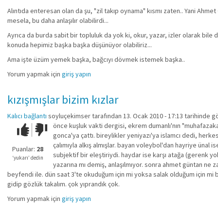
Alıntıda enteresan olan da şu, "zil takıp oynama" kısmı zaten.. Yani Ahmet
mesela, bu daha anlaşılır olabilirdi...
Ayrıca da burda sabit bir topluluk da yok ki, okur, yazar, izler olarak bi
konuda hepimiz başka başka düşünüyor olabiliriz...
Ama işte üzüm yemek başka, bağcıyı dövmek istemek başka..
Yorum yapmak için
giriş yapın
kızışmışlar bizim kızlar
Kalıcı bağlantı
soyluçekimser
tarafından 13. Ocak 2010 - 17:13 tarihinde g
önce kuşluk vakti dergisi, ekrem dumanlı'nın "muhafazakar
Çok iyi!
O
gonca'ya çattı. bireylikler yeniyazı'ya islamcı dedi, herke
kadar
çalımıyla alkış almışlar. bayan voleybol'dan hayriye ünal i
iyi
Puanlar:
28
subjektif bir eleştiriydi. haydar ise karşı atağa (gerenk y
değil!
‘yukarı’ dedin
yazarına mı demiş, anlaşılmıyor. sonra ahmet güntan ne z
beyfendi ile. dün saat 3'te okuduğum için mi yoksa salak olduğum için mi b
gidip gözlük takalım. çok yıprandık çok.
Yorum yapmak için
giriş yapın