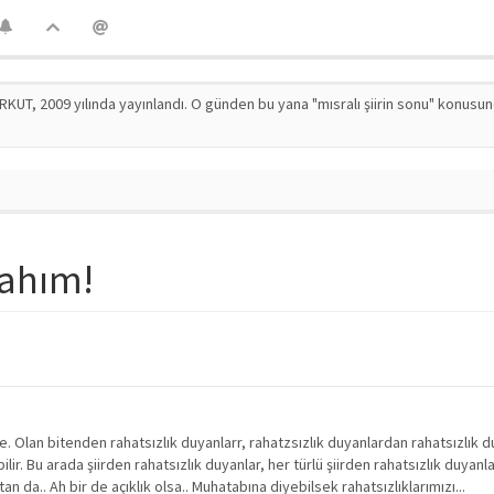
RKUT, 2009 yılında yayınlandı. O günden bu yana "mısralı şiirin sonu" konusu
lahım!
e. Olan bitenden rahatsızlık duyanlarr, rahatzsızlık duyanlardan rahatsızlık d
ilir. Bu arada şiirden rahatsızlık duyanlar, her türlü şiirden rahatsızlık duyanl
an da.. Ah bir de açıklık olsa.. Muhatabına diyebilsek rahatsızlıklarımızı...