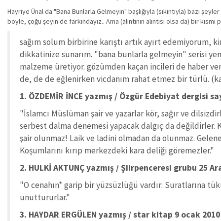
Hayriye Ünal da "Bana Bunlarla Gelmeyin" başlığıyla (sıkıntıyla) bazı şeyle
böyle, çoğu şeyin de farkındayız.. Ama (alıntının alıntısı olsa da) bir kısmı p
sağım solum birbirine karıştı artık ayırt edemiyorum, k
dikkatinize sunarım. "bana bunlarla gelmeyin" serisi 
malzeme üretiyor. gözümden kaçan incileri de haber veri
de, de de eğlenirken vicdanım rahat etmez bir türlü. (
1. ÖZDEMİR İNCE yazmış / Özgür Edebiyat dergisi sa
"İslamcı Müslüman şair ve yazarlar kör, sağır ve dilsizdir
serbest dalma denemesi yapacak dalgıç da değildirler. Ku
şair olunmaz! Laik ve ladini olmadan da olunmaz. Gelene
Koşumlarını kırıp merkezdeki kara deliği göremezler."
2. HULKİ AKTUNÇ yazmış / Şiirpenceresi grubu 25 Ar
"O cenahın* garip bir yüzsüzlüğü vardır: Suratlarına tük
unuttururlar."
3. HAYDAR ERGÜLEN yazmış / star kitap 9 ocak 2010