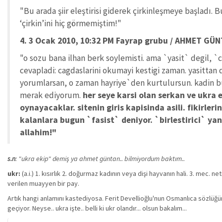
"Bu arada şiir eleştirisi giderek çirkinleşmeye başladı.
‘çirkin’ini hiç görmemiştim!"
4. 3 Ocak 2010, 10:32 PM Fayrap grubu / AHMET GÜ
"o sozu bana ilhan berk soylemisti. ama `yasit` degil, `c
cevapladi: cagdaslarini okumayi kestigi zaman. yasittan 
yorumlarsan, o zaman hayriye`den kurtulursun. kadin buyu
merak ediyorum.
her seye karsi olan serkan ve ukra e
oynayacaklar. sitenin giris kapisinda asili. fikirleri
kalanlara bugun `fasist` deniyor. `birlestirici` yan
allahim!"
s.n
: "ukra ekip" demiş ya ahmet güntan.. bilmiyordum baktım..
ukr:
(a.i.) 1. kısırlık 2. doğurmaz kadının veya dişi hayvanın hali. 3. mec.
verilen muayyen bir pay.
Artık hangi anlamını kastediyosa. Ferit Devellioğlu'nun Osmanlıca sözlüğün
geçiyor. Neyse.. ukra işte.. belli ki ukr olandır... olsun bakalım...