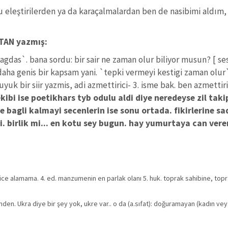
 Bu eleştirilerden ya da karaçalmalardan ben de nasibimi aldım
NTAN yazmış:
agdas`. bana sordu: bir sair ne zaman olur biliyor musun? [ ses
daha genis bir kapsam yani. `tepki vermeyi kestigi zaman olur
k bir siir yazmis, adi azmettirici- 3. isme bak. ben azmettiri
kibi ise poetikhars tyb odulu aldi diye neredeyse zil taki
ne bagli kalmayi secenlerin ise sonu ortada. fikirlerine sa
i. birlik mi... en kotu sey bugun. hay yumurtaya can vere
 netice alamama. 4. ed. manzumenin en parlak olanı 5. huk. toprak sahibine, top
den. Ukra diye bir şey yok, ukre var.. o da (a.sıfat): doğuramayan (kadın ve