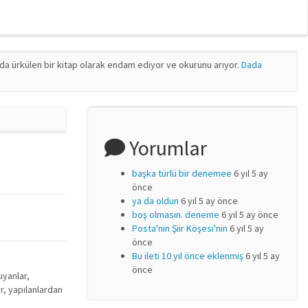
nda ürkülen bir kitap olarak endam ediyor ve okurunu arıyor.
Dada
Yorumlar
başka türlü bir denemee
6 yıl 5 ay
önce
ya da oldun
6 yıl 5 ay önce
boş olmasın. deneme
6 yıl 5 ay önce
Posta'nın Şiir Köşesi'nin
6 yıl 5 ay
önce
Bu ileti 10 yıl önce eklenmiş
6 yıl 5 ay
önce
uyanlar,
ar, yapılanlardan