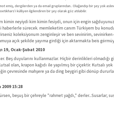
r not emiş, dergilerden ya da email gruplarından.. Olağandışı bir şey yok aslın
oetikhars'ı külliyen ilgilendiren bir şey olarak göz atılabilir.
im kimin neyiydi kim kimin fesiydi, onun için engin sağduyunuz
yeni haberlerle sürecek. memleketim canım Türkiyem bu konud
rseniz koleksiyonum zenginleşir ve ben sevinirim, sevinirken
kamuya açık şekilde yayıma girdiği için aktarmakta beis görm
yı 19, Ocak-Şubat 2010
ler. Beş duyularını kullanmazlar. Hiçbir derinlikleri olmadığı gi
tsal olan, krapon kağıdı ile yapılmış bir çiçektir. Kutsalı y
ğin çevresinde mahşere ya da ding beygiri gibi dönüp dururlar
a 2009 15:28
ürsen, beşuş bir çehreyle "rahmet yağdı," derler...Susarlar; su