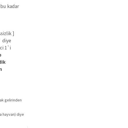
, bu kadar
sizlik ]
` diye
ci 1`i
p
dik
n
rak gelirinden
ya hayvan) diye