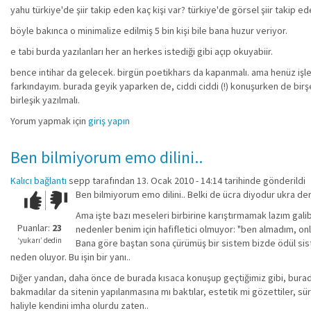
yahu türkiye'de şiir takip eden kaç kişi var? türkiye'de görsel şiir takip ede
böyle bakınca o minimalize edilmiş 5 bin kişi bile bana huzur veriyor.
e tabi burda yazılanları her an herkes istediği gibi açıp okuyabiir.
bence intihar da gelecek. birgün poetikhars da kapanmalı. ama henüz işler
farkındayım. burada geyik yaparken de, ciddi ciddi (!) konuşurken de birşe
birleşik yazılmalı.
Yorum yapmak için
giriş yapın
Ben bilmiyorum emo dilini..
Kalıcı bağlantı
sepp
tarafından 13. Ocak 2010 - 14:14 tarihinde gönderildi
Ben bilmiyorum emo dilini.. Belki de ücra diyodur ukra derke
Çok iyi!
O
kadar
Ama işte bazı meseleri birbirine karıştırmamak lazım galiba.
iyi
Puanlar:
23
nedenler benim için hafifletici olmuyor: "ben almadım, onlar
değil!
‘yukarı’ dedin
Bana göre baştan sona çürümüş bir sistem bizde ödül siste
neden oluyor. Bu işin bir yanı..
Diğer yandan, daha önce de burada kısaca konuşup geçtiğimiz gibi, burada tu
bakmadılar da sitenin yapılanmasına mı baktılar, estetik mi gözettiler, süre
haliyle kendini imha olurdu zaten..