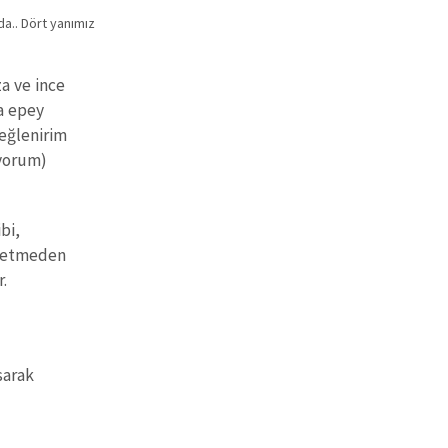
da.. Dört yanımız
a ve ince
a epey
 eğlenirim
üyorum)
bi,
ok etmeden
.
sarak