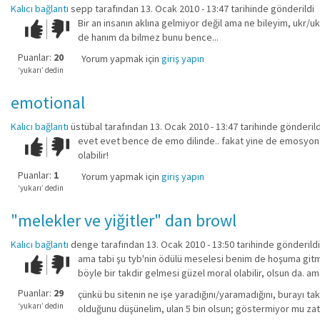
Kalıcı bağlantı
sepp
tarafından 13. Ocak 2010 - 13:47 tarihinde gönderildi
Bir an insanın aklına gelmiyor değil ama ne bileyim, ukr/u
Çok iyi!
O
de hanım da bilmez bunu bence...
kadar
iyi
Puanlar:
20
Yorum yapmak için
giriş yapın
değil!
‘yukarı’ dedin
emotional
Kalıcı bağlantı
üstübal
tarafından 13. Ocak 2010 - 13:47 tarihinde gönderild
evet evet bence de emo dilinde.. fakat yine de emosyonel 
Çok iyi!
O
olabilir!
kadar
iyi
Puanlar:
1
Yorum yapmak için
giriş yapın
değil!
‘yukarı’ dedin
"melekler ve yiğitler" dan browl
Kalıcı bağlantı
denge
tarafından 13. Ocak 2010 - 13:50 tarihinde gönderildi
ama tabi şu tyb'nin ödülü meselesi benim de hoşuma gitme
Çok iyi!
O
böyle bir takdir gelmesi güzel moral olabilir, olsun da. a
kadar
iyi
Puanlar:
29
çünkü bu sitenin ne işe yaradığını/yaramadığını, burayı taki
değil!
‘yukarı’ dedin
olduğunu düşünelim, ulan 5 bin olsun; göstermiyor mu zat