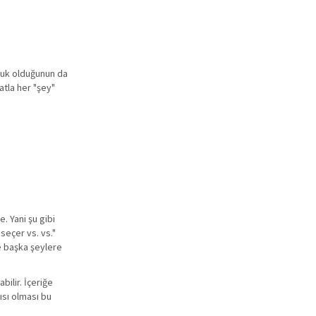
uluk olduğunun da
atla her "şey"
. Yani şu gibi
 seçer vs. vs."
e başka şeylere
bilir. İçeriğe
ısı olması bu