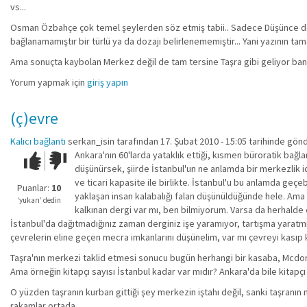
vs...
Osman Özbahçe çok temel şeylerden söz etmiş tabii.. Sadece Düşünce dergis
bağlanamamıştır bir türlü ya da dozajı belirlenememiştir... Yani yazının ta
Ama sonuçta kaybolan Merkez değil de tam tersine Taşra gibi geliyor bana
Yorum yapmak için
giriş yapın
(ç)evre
Kalıcı bağlantı
serkan_isin
tarafından 17. Şubat 2010 - 15:05 tarihinde gönd
Ankara'nın 60'larda yataklık ettiği, kısmen büroratik bağl
Çok iyi!
O
düşünürsek, şiirde İstanbul'un ne anlamda bir merkezlik iddi
kadar
ve ticari kapasite ile birlikte. İstanbul'u bu anlamda geç
iyi
Puanlar:
10
yaklaşan insan kalabalığı falan düşünüldüğünde hele. Ama y
değil!
‘yukarı’ dedin
kalkınan dergi var mı, ben bilmiyorum. Varsa da herhalde ede
İstanbul'da dağıtmadığınız zaman derginiz işe yaramıyor, tartışma yaratmı
çevrelerin eline geçen mecra imkanlarını düşünelim, var mı çevreyi kasıp k
Taşra'nın merkezi taklid etmesi sonucu bugün herhangi bir kasaba, Mcdona
Ama örneğin kitapçı sayısı İstanbul kadar var mıdır? Ankara'da bile kitapçı 
O yüzden taşranın kurban gittiği şey merkezin iştahı değil, sanki taşranın 
rakamlar ortada.