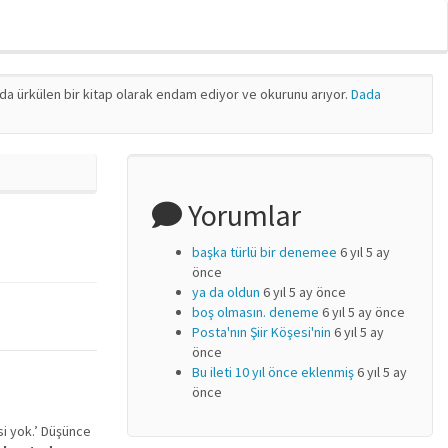
nda ürkülen bir kitap olarak endam ediyor ve okurunu arıyor.
Dada
Yorumlar
başka türlü bir denemee
6 yıl 5 ay
önce
ya da oldun
6 yıl 5 ay önce
boş olmasın. deneme
6 yıl 5 ay önce
Posta'nın Şiir Köşesi'nin
6 yıl 5 ay
önce
Bu ileti 10 yıl önce eklenmiş
6 yıl 5 ay
önce
si yok.’ Düşünce