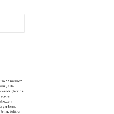
olsa da merkez
r mu ya da
 kendi içlerinde
ezcikler
rkezlerin
 şairlerin,
lıklar, ödüller