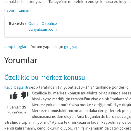
olmaktan bihaber yazılar. Türkiye’nin meseleleri endişe konusu edilmiyor.
haberin tamamı
Etiketler:
Osman Özbahçe
dunyabizim.com
sepp blogları
Yorum yapmak için
giriş yapın
Yorumlar
Özellikle bu merkez konusu
Kalıcı bağlantı
sepp
tarafından 17. Şubat 2010 - 14:34 tarihinde gönderildi
Özellikle bu merkez konusu muallakta biraz aslında. Mes
Çok iyi!
O
hissi kaybolmadığı için İstanbul'un yine de bir "muhatab" 
kadar
Merkez yok olur mu? Yoksa merkez değişir mi? diye düşünüy
iyi
Puanlar:
25
Merkeze dönüştüklerini bir adım daha ileri gidersek pek ço
değil!
‘yukarı’ dedin
oluşmasına neden oluyor. Ama bugünlerde burda sözü geçe
etrafında toplan mıyor mu? Ayrıca tekmerkezin ortadan kaybolması da bölü
kendi kahramanın, kendi okurun oluyor.. Yani "şiir kamusu" da çatıyı çökert