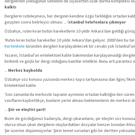
dergilerinin yokluğunun sebebini de siyasetten uzak durma kompleksi olarak
kalktı
Dergilerin rutinleşmesi, her derginin kendine özgü farklılığını ortadan kal
geçişten sonra belirleyici olması. ... İ
stanbul telefonlara çıkmıyor
Özbahçe, rutini kıran bütün hareketlerin 10 yıldır Ankara’dan geldiği görü
‘Rutini kıran bütün hareketler 10 yıldır Ankara’dan geliyor. 2000’den bu t
Kertenkele
türünden dergileri karşılayabilecek bir cevabı yok İstanbul’un
Yazarın, İstanbul’un entelektüel kalite bakımından karşılayamadığı dergi
birikimli ve güçlü bir dergi olduğunu kanıtlar nitelikte. Bunu artı parantez 
...
Merkez kayboldu
Özbahçe söz konusu yazısında merkez-taşra tartışmasına dair ilginç fikirle
Entelektüel kalite.
‘Son zamanlarda merkezle taşranın ayrımının ortadan kalktığını ileri sür
vasıflarını kaybettikçe, bunların yerini alması beklenenlerin de merkezi d
...
Şiir ve eleştiri şart!
Bizim de gördüğümüz kadarıyla, dergi çıkaranların, şiir eleştiri söz konu
olursa olsun çıkan dergilerin oluşturdukları dosyalar benzer konuları ihtiva e
Şiir üzerine düşünmüyorlar. Şiirin temel sorunları gibi bir dertten yoksunla