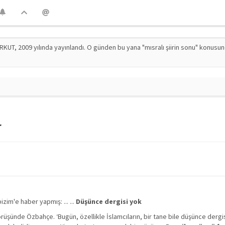
RKUT, 2009 yılında yayınlandı. O günden bu yana "mısralı şiirin sonu" konusu
r
zim'e haber yapmış: ... ...
Düşünce dergisi yok
görüşünde Özbahçe. ‘Bugün, özellikle İslamcıların, bir tane bile düşünce dergi