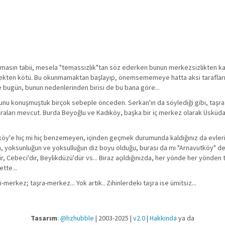
şılmasın tabii, mesela "temassızlık"tan söz ederken bunun merkezsizlikten k
kten kötü. Bu okunmamaktan başlayıp, önemsememeye hatta aksi tarafların 
 bugün, bunun nedenlerinden birisi de bu bana göre...
nusunu konuşmuştuk birçok sebeple önceden. Serkan'ın da söylediği gibi, taşra
aşraları mevcut. Burda Beyoğlu ve Kadıköy, başka bir iç merkez olarak Üsküda
utköy'e hiç mi hiç benzemeyen, içinden geçmek durumunda kaldığınız da evlerin
alan, yoksunluğun ve yoksulluğun diz boyu olduğu, burası da mı "Arnavutköy" d
'dir, Cebeci'dir, Beylikdüzü'dür vs... Biraz açıldığınızda, her yönde her yönden 
tte...
rkez; taşra-merkez... Yok artık.. Zihinlerdeki taşra ise ümitsiz...
Tasarım
:
@hzhubble
| 2003-2025 |
v2.0
|
Hakkında
ya da