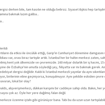
i derken bile, tam kasıtın ne olduğu belirsiz. Siyaset ilişkisi hep tartışılm
mamına bakmak lazım galiba...
...
erildi
antıların da etkisi ile öncülük ettiği, Garip'in Cumhuriyet dönemine damgasın
ası var, orası biraz tartışılır artık. İstanbul her bir haltın merkezi zaten, sa
ebilmiş kent yok ülkemizde ve çevremizde. 160 milyar dolarlık bir iş hacmi, 15
ine de Özbahçe'nin umutla söylediği şey, fiiliyatta var mı bakmak gerek. Anad
biyat dergisi değildir. Kaldı ki İstanbul merkezli yayınlar da aynı sıkıntıları
yor, birilerinin eline geçmiyorsa, konuşulmuyor. Aynı şekilde eskiden çevre o
avuran, lokal bir olay?
lds, alışverişmerkezi, dükkan karışımı bir caddeye sahip oldu. Bakın, her y
sayısı çok az. Öyle her yere dağılmış falan değil.
merkeze özenme iştahı gibi görünüyor bana. Tabi bu da uzun uzun tartışılabili