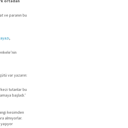
rk ortadan
yat ve paranın bu
rayazı
,
enkele’nin
çütü var yazarın:
kezi tutanlar bu
şamaya başladı.’
 Hangi kesimden
ara almıyorlar.
 yaşıyor