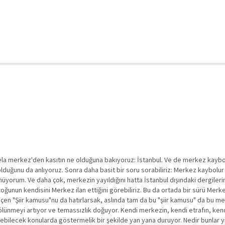
ela merkez'den kasıtın ne olduğuna bakıyoruz: İstanbul. Ve de merkez kayb
olduğunu da anlıyoruz. Sonra daha basit bir soru sorabiliriz: Merkez kaybolu
orum. Ve daha çok, merkezin yayıldığını hatta İstanbul dışındaki dergilerin
ğunun kendisini Merkez ilan ettiğini görebiliriz. Bu da ortada bir sürü Merk
n "Şiir kamusu"nu da hatırlarsak, aslında tam da bu "şiir kamusu" da bu me
nmeyi artıyor ve temassızlık doğuyor. Kendi merkezin, kendi etrafın, kendi
ebilecek konularda göstermelik bir şekilde yan yana duruyor. Nedir bunlar yıl