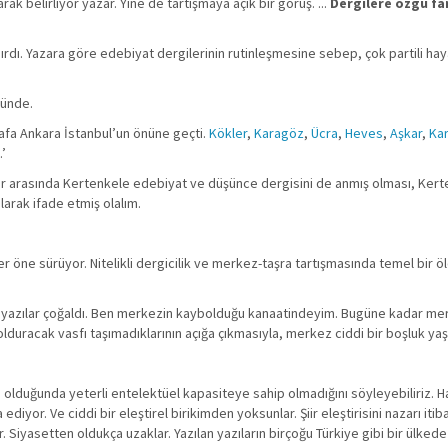
 belirliyor yazar. Yine de tartışmaya açık bir görüş. ...
Dergilere özgü fa
dırdı. Yazara göre edebiyat dergilerinin rutinleşmesine sebep, çok partili ha
şünde.
arafa Ankara İstanbul’un önüne geçti.
Kökler
,
Karagöz
,
Ücra
,
Heves
,
Aşkar
,
Ka
.’
ler arasında Kertenkele edebiyat ve düşünce dergisini de anmış olması, Kert
olarak ifade etmiş olalım.
r öne sürüyor. Nitelikli dergicilik ve merkez-taşra tartışmasında temel bir öl
en yazılar çoğaldı. Ben merkezin kaybolduğu kanaatindeyim. Bugüne kadar mer
olduracak vasfı taşımadıklarının açığa çıkmasıyla, merkez ciddi bir boşluk ya
su olduğunda yeterli entelektüel kapasiteye sahip olmadığını söyleyebiliriz.
diyor. Ve ciddi bir eleştirel birikimden yoksunlar. Şiir eleştirisini nazarı itib
r. Siyasetten oldukça uzaklar. Yazılan yazıların birçoğu Türkiye gibi bir ülkede