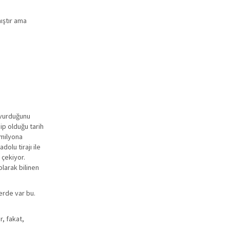
ıştır ama
ı vurduğunu
hip olduğu tarih
 milyona
olu tirajı ile
 çekiyor.
larak bilinen
erde var bu.
r, fakat,