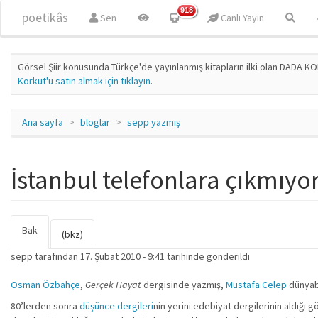
Ana içeriğe atla
918
pöetikâs
Sen
Canlı Yayın
Görsel Şiir konusunda Türkçe'de yayınlanmış kitapların ilki olan DADA KO
Korkut'u satın almak için tıklayın
.
Ana sayfa
bloglar
sepp yazmış
İstanbul telefonlara çıkmıyo
Bak
(etkin
Birincil sekmeler
(bkz)
sekme)
sepp
tarafından 17. Şubat 2010 - 9:41 tarihinde gönderildi
Osman Özbahçe
,
Gerçek Hayat
dergisinde yazmış,
Mustafa Celep
dünyabi
80’lerden sonra
düşünce dergileri
nin yerini edebiyat dergilerinin aldığı 