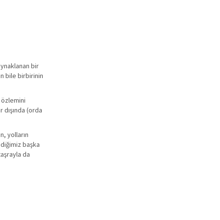
aynaklanan bir
bile birbirinin
 özlemini
r dışında (orda
, yolların
ediğimiz başka
taşrayla da