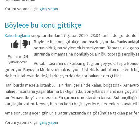
Yorum yapmak için
giriş yapın
Böylece bu konu gittikçe
Kalıcı bağlantı
sepp
tarafından 17. Şubat 2010 - 23:04 tarihinde gönderildi
Böylece bu konu gittikçe önemsizleşiyor da.. Yanlış anla
Çok iyi!
O
sorun olduğunu söylemek istemiyorum. Temassızlık gerçe
kadar
umrunda olmamasına dönüşüyor. Bir ölü toprağı serpiliyse
iyi
Puanlar:
24
değil!
‘yukarı’ dedin
Ve tabii taşranın da kurban gittiği bir şey yok. Taşra ko
gideriyor. Büyüyüp Merkez olmak istiyor... Üstelik İstanbul'un da kendi t
da her kitabevinde değil birkaç yerde) da zor bulunur dergi filan.
Hani burda mesela İstanbul il sınırları içerisinde kalan, boğazdaki Arnav
haline, insanların yaşantılarına baktığınızda, son yıllarda inanılmaz göç 
bir "Arnavutköy" var mesela.. En çarpıcı örneklerden birisi... Sultançiftliği
karşılaşılır zaten. Neyse, burdan konu başka yerlere, nedenlere kayar elbe
Ama sonuçta geçen gün Enis Batur yazısında da gözümüze takılan periferi-me
Yorum yapmak için
giriş yapın