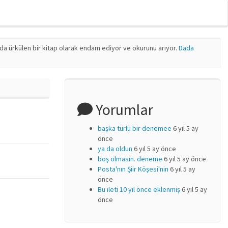
nda ürkülen bir kitap olarak endam ediyor ve okurunu arıyor.
Dada
Yorumlar
başka türlü bir denemee
6 yıl 5 ay
önce
ya da oldun
6 yıl 5 ay önce
boş olmasın. deneme
6 yıl 5 ay önce
Posta'nın Şiir Köşesi'nin
6 yıl 5 ay
önce
Bu ileti 10 yıl önce eklenmiş
6 yıl 5 ay
önce