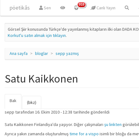
Ana içeriğe atla
918
pöetikâs
Sen
Canlı Yayın
Görsel Şiir konusunda Türkçe'de yayınlanmış kitapların ilki olan DADA KO
Korkut'u satın almak için tıklayın
.
Ana sayfa
bloglar
sepp yazmış
Satu Kaikkonen
Bak
(etkin
Birincil sekmeler
(bkz)
sekme)
sepp
tarafından 16. Ekim 2010 - 12:38 tarihinde gönderildi
Satu Kaikkonen Finlandiya'da yaşıyor. Diğer çalışmaları
şu linkten
görülebil
Ayrıca yakın zamanda oluşturulmuş
time for a vispo
isimli bir bloğu da me