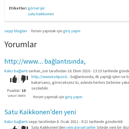
Etiketler:
görsel şiir
satu kaikkonen
sepp blogları
Yorum yapmak için
giriş yapın
Yorumlar
http://www... bağlantısında,
Kalıcı bağlantı
serkan_isin
tarafından 16. Ekim 2010 - 13:10 tarihinde gönde
http://www.kotiposti...
bağlantısında, ilk yaptığı işleri ve 
Çok iyi!
O
bakarsanız, göreceksiniz ki, aslında herkes birbirine yakın
kadar
sezilebilir.
iyi
Puanlar:
10
değil!
‘yukarı’ dedin
Yorum yapmak için
giriş yapın
Satu Kaikkonen'den yeni
Kalıcı bağlantı
sepp
tarafından 6. Ocak 2011 - 9:21 tarihinde gönderildi
Satu Kaikkonen'den
yeni görsel şiirler
Sitede yeni bir düz
Çok iyi!
O