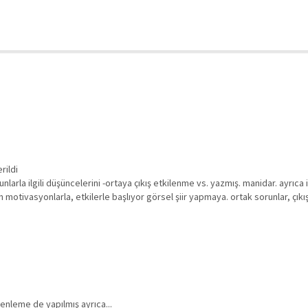
rildi
bunlarla ilgili düşüncelerini -ortaya çıkış etkilenme vs. yazmış. manidar. ayrıca 
 motivasyonlarla, etkilerle başlıyor görsel şiir yapmaya. ortak sorunlar, çıkış
enleme de yapılmış ayrıca...