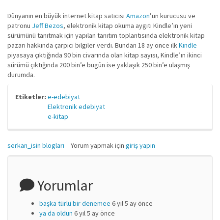
Dünyanın en büyük internet kitap satıcısı
Amazon
’un kurucusu ve
patronu
Jeff Bezos
, elektronik kitap okuma aygıtı Kindle’ın yeni
sürümünü tanıtmak için yapılan tanıtım toplantısında elektronik kitap
pazarı hakkında çarpıcı bilgiler verdi. Bundan 18 ay önce ilk
Kindle
piyasaya çıktığında 90 bin civarında olan kitap sayısı, Kindle’ın ikinci
sürümü çıktığında 200 bin’e bugün ise yaklaşık 250 bin’e ulaşmış
durumda.
Etiketler:
e-edebiyat
Elektronik edebiyat
e-kitap
serkan_isin blogları
Yorum yapmak için
giriş yapın
Yorumlar
başka türlü bir denemee
6 yıl 5 ay önce
ya da oldun
6 yıl 5 ay önce