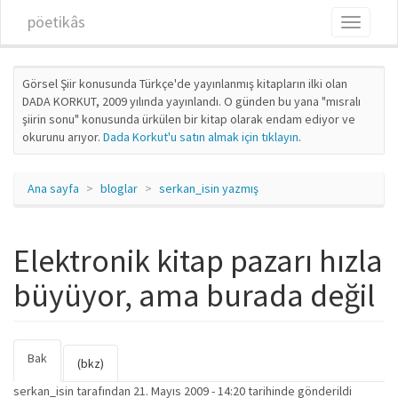
Ana içeriğe atla
pöetikâs
Toggle
navigati
Görsel Şiir konusunda Türkçe'de yayınlanmış kitapların ilki olan
DADA KORKUT, 2009 yılında yayınlandı. O günden bu yana "mısralı
şiirin sonu" konusunda ürkülen bir kitap olarak endam ediyor ve
okurunu arıyor.
Dada Korkut'u satın almak için tıklayın
.
Ana sayfa
bloglar
serkan_isin yazmış
Elektronik kitap pazarı hızla
büyüyor, ama burada değil
Bak
(etkin
Birincil sekmeler
(bkz)
sekme)
serkan_isin
tarafından 21. Mayıs 2009 - 14:20 tarihinde gönderildi