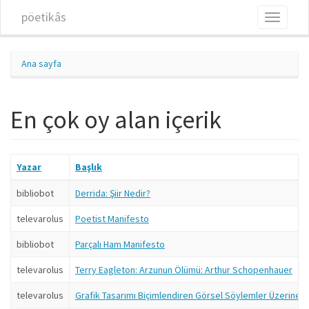
Ana içeriğe atla
pöetikâs
Toggle
navigati
Ana sayfa
En çok oy alan içerik
Yazar
Başlık
bibliobot
Derrida: Şiir Nedir?
televarolus
Poetist Manifesto
bibliobot
Parçalı Ham Manifesto
televarolus
Terry Eagleton: Arzunun Ölümü: Arthur Schopenhauer
televarolus
Grafik Tasarımı Biçimlendiren Görsel Söylemler Üzerine 