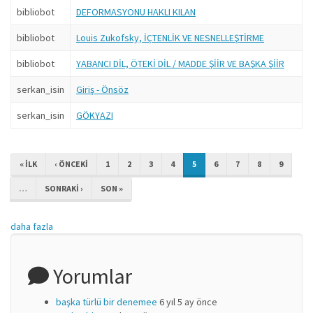
bibliobot
DEFORMASYONU HAKLI KILAN
bibliobot
Louis Zukofsky, İÇTENLİK VE NESNELLEŞTİRME
bibliobot
YABANCI DİL, ÖTEKİ DİL / MADDE ŞİİR VE BAŞKA ŞİİR
serkan_isin
Giriş - Önsöz
serkan_isin
GÖKYAZI
« ILK
‹ ÖNCEKI
1
2
3
4
5
6
7
8
9
…
SONRAKI ›
SON »
daha fazla
Yorumlar
başka türlü bir denemee
6 yıl 5 ay önce