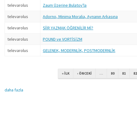
televarolus
Zaum Üzerine Bulatov'la
televarolus
Adorno, Minima Moralia, Aynanın Arkasına
televarolus
ŞİİR YAZMAK ÖĞRENİLİR Mİ?
televarolus
POUND ve VORTİSİZM
televarolus
GELENEK, MODERNLİK, POSTMODERNLİK
« ILK
‹ ÖNCEKI
…
80
81
82
daha fazla