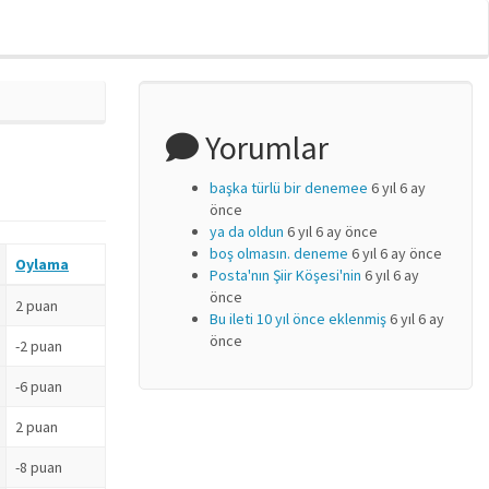
Yorumlar
başka türlü bir denemee
6 yıl 6 ay
önce
ya da oldun
6 yıl 6 ay önce
boş olmasın. deneme
6 yıl 6 ay önce
Oylama
Posta'nın Şiir Köşesi'nin
6 yıl 6 ay
önce
2 puan
Bu ileti 10 yıl önce eklenmiş
6 yıl 6 ay
önce
-2 puan
-6 puan
2 puan
-8 puan