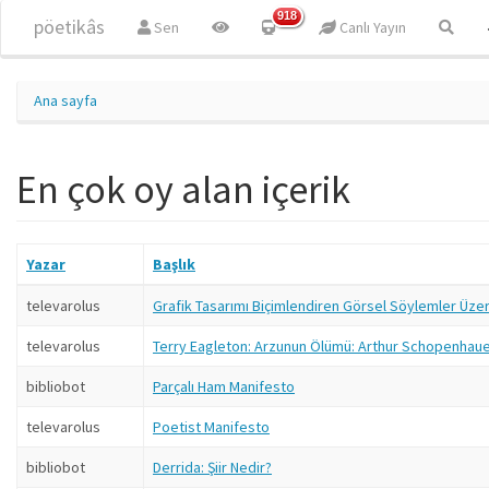
Ana içeriğe atla
918
pöetikâs
Sen
Canlı Yayın
Ana sayfa
En çok oy alan içerik
Yazar
Başlık
televarolus
Grafik Tasarımı Biçimlendiren Görsel Söylemler Üze
televarolus
Terry Eagleton: Arzunun Ölümü: Arthur Schopenhau
bibliobot
Parçalı Ham Manifesto
televarolus
Poetist Manifesto
bibliobot
Derrida: Şiir Nedir?