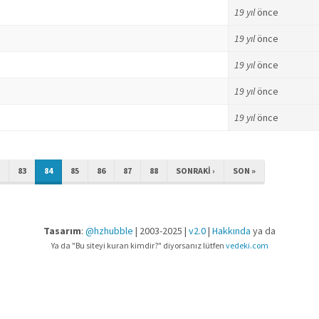
19 yıl
önce
19 yıl
önce
19 yıl
önce
19 yıl
önce
19 yıl
önce
83
84
85
86
87
88
SONRAKI ›
SON »
Tasarım
:
@hzhubble
| 2003-2025 |
v2.0
|
Hakkında
ya da
Ya da "Bu siteyi kuran kimdir?" diyorsanız lütfen
vedeki.com