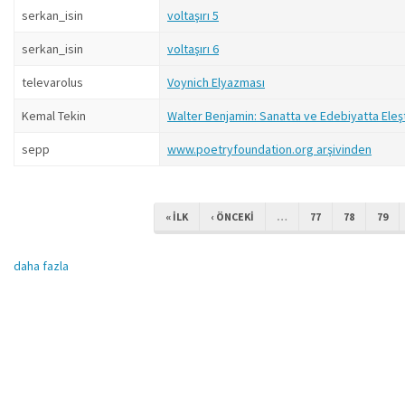
serkan_isin
voltaşırı 5
serkan_isin
voltaşırı 6
televarolus
Voynich Elyazması
Kemal Tekin
Walter Benjamin: Sanatta ve Edebiyatta Eleşt
sepp
www.poetryfoundation.org arşivinden
« ILK
‹ ÖNCEKI
…
77
78
79
daha fazla