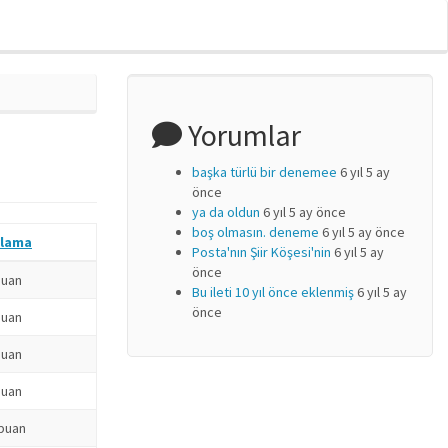
Yorumlar
başka türlü bir denemee
6 yıl 5 ay
önce
ya da oldun
6 yıl 5 ay önce
boş olmasın. deneme
6 yıl 5 ay önce
lama
Posta'nın Şiir Köşesi'nin
6 yıl 5 ay
önce
puan
Bu ileti 10 yıl önce eklenmiş
6 yıl 5 ay
önce
puan
puan
puan
 puan