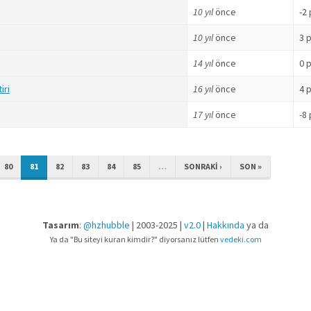
10 yıl
önce
-2
10 yıl
önce
3 
14 yıl
önce
0 
iri
16 yıl
önce
4 
17 yıl
önce
-8
80
81
82
83
84
85
…
SONRAKI ›
SON »
Tasarım
:
@hzhubble
| 2003-2025 |
v2.0
|
Hakkında
ya da
Ya da "Bu siteyi kuran kimdir?" diyorsanız lütfen
vedeki.com