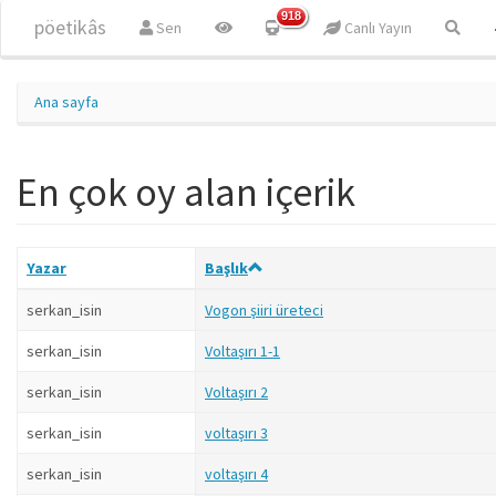
Ana içeriğe atla
918
pöetikâs
Sen
Canlı Yayın
Ana sayfa
En çok oy alan içerik
Yazar
Başlık
serkan_isin
Vogon şiiri üreteci
serkan_isin
Voltaşırı 1-1
serkan_isin
Voltaşırı 2
serkan_isin
voltaşırı 3
serkan_isin
voltaşırı 4