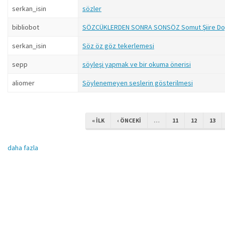
serkan_isin
sözler
bibliobot
SÖZCÜKLERDEN SONRA SONSÖZ Somut Şiire Doğ
serkan_isin
Söz öz göz tekerlemesi
sepp
söyleşi yapmak ve bir okuma önerisi
aliomer
Söylenemeyen seslerin gösterilmesi
« ILK
‹ ÖNCEKI
…
11
12
13
daha fazla