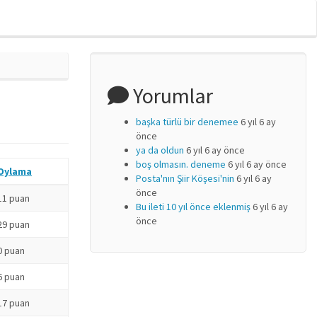
Yorumlar
başka türlü bir denemee
6 yıl 6 ay
önce
ya da oldun
6 yıl 6 ay önce
boş olmasın. deneme
6 yıl 6 ay önce
Oylama
Posta'nın Şiir Köşesi'nin
6 yıl 6 ay
önce
11 puan
Bu ileti 10 yıl önce eklenmiş
6 yıl 6 ay
önce
29 puan
0 puan
6 puan
17 puan