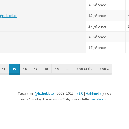
10 yıl
önce
ru Notlar
19 yıl
önce
17 yıl
önce
16 yıl
önce
17 yıl
önce
14
15
16
17
18
19
…
SONRAKI ›
SON »
Tasarım
:
@hzhubble
| 2003-2025 |
v2.0
|
Hakkında
ya da
Ya da "Bu siteyi kuran kimdir?" diyorsanız lütfen
vedeki.com