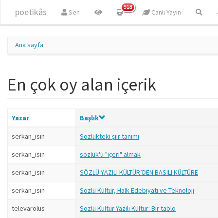
Ana içeriğe atla
918
pöetikâs
Sen
Canlı Yayın
Ana sayfa
En çok oy alan içerik
Yazar
Başlık
serkan_isin
Sözlükteki şiir tanımı
serkan_isin
sözlük'ü "içeri" almak
serkan_isin
SÖZLÜ YAZILI KÜLTÜR’DEN BASILI KÜLTÜRE
serkan_isin
Sözlü Kültür, Halk Edebiyatı ve Teknoloji
televarolus
Sözlü Kültür Yazılı Kültür: Bir tablo