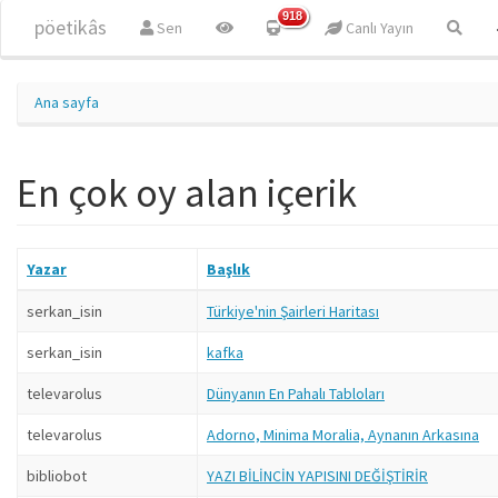
Ana içeriğe atla
918
pöetikâs
Sen
Canlı Yayın
Ana sayfa
En çok oy alan içerik
Yazar
Başlık
serkan_isin
Türkiye'nin Şairleri Haritası
serkan_isin
kafka
televarolus
Dünyanın En Pahalı Tabloları
televarolus
Adorno, Minima Moralia, Aynanın Arkasına
bibliobot
YAZI BİLİNCİN YAPISINI DEĞİŞTİRİR