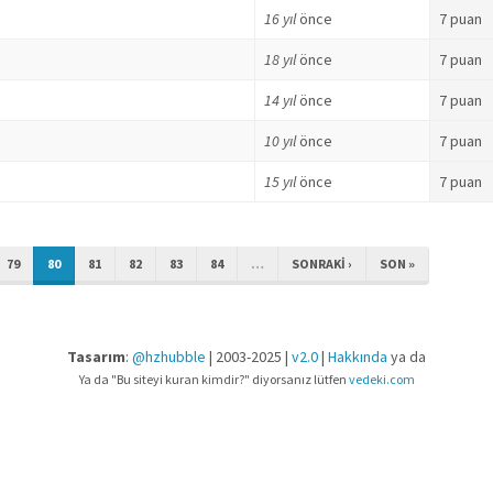
16 yıl
önce
7 puan
18 yıl
önce
7 puan
14 yıl
önce
7 puan
10 yıl
önce
7 puan
15 yıl
önce
7 puan
79
80
81
82
83
84
…
SONRAKI ›
SON »
Tasarım
:
@hzhubble
| 2003-2025 |
v2.0
|
Hakkında
ya da
Ya da "Bu siteyi kuran kimdir?" diyorsanız lütfen
vedeki.com