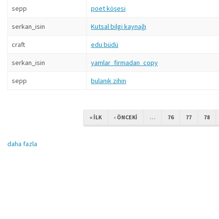
sepp
poet köşesi
serkan_isin
Kutsal bilgi kaynağı
craft
edu büdü
serkan_isin
yamlar_firmadan_copy
sepp
bulanık zihin
« ILK
‹ ÖNCEKI
…
76
77
78
daha fazla