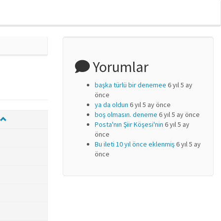
Yorumlar
başka türlü bir denemee
6 yıl 5 ay
önce
ya da oldun
6 yıl 5 ay önce
boş olmasın. deneme
6 yıl 5 ay önce
Posta'nın Şiir Köşesi'nin
6 yıl 5 ay
önce
Bu ileti 10 yıl önce eklenmiş
6 yıl 5 ay
önce