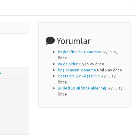
Yorumlar
başka türlü bir denemee
6 yıl 5 ay
önce
ya da oldun
6 yıl 5 ay önce
boş olmasın. deneme
6 yıl 5 ay önce
Posta'nın Şiir Köşesi'nin
6 yıl 5 ay
önce
Bu ileti 10 yıl önce eklenmiş
6 yıl 5 ay
önce