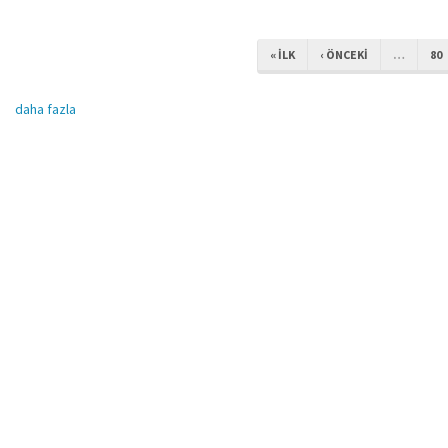
« ILK
‹ ÖNCEKI
…
80
daha fazla