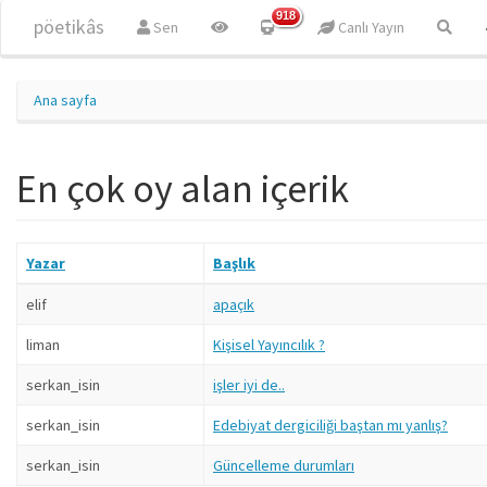
Ana içeriğe atla
918
pöetikâs
Sen
Canlı Yayın
Ana sayfa
En çok oy alan içerik
Yazar
Başlık
elif
apaçık
liman
Kişisel Yayıncılık ?
serkan_isin
işler iyi de..
serkan_isin
Edebiyat dergiciliği baştan mı yanlış?
serkan_isin
Güncelleme durumları