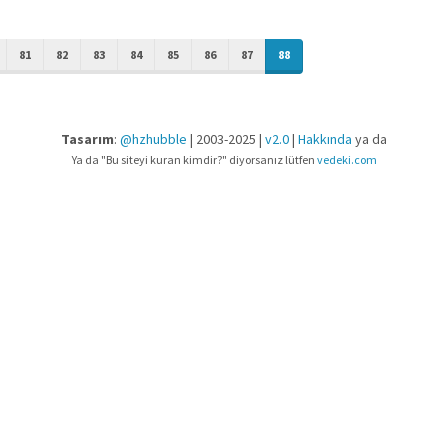
81
82
83
84
85
86
87
88
Tasarım
:
@hzhubble
| 2003-2025 |
v2.0
|
Hakkında
ya da
Ya da "Bu siteyi kuran kimdir?" diyorsanız lütfen
vedeki.com