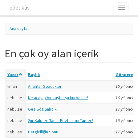
Ana içeriğe atla
pöetikâs
Toggle
navigati
Ana sayfa
En çok oy alan içerik
Yazar
Başlık
Gönderen
liman
Anahtar Sözcükler
16 yıl
önce
nebulae
Ne acayip bir kuştur şu kurbaalar!
16 yıl
önce
nebulae
Gez Göz Şaircik
17 yıl
önce
nebulae
Şiir Kalpleri Tamir Edebilir mi Tamer?
16 yıl
önce
nebulae
Dergiciliğin Sonu
17 yıl
önce