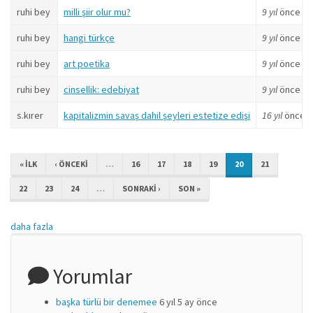
ruhi bey
milli şiir olur mu?
9 yıl
önce
ruhi bey
hangi türkçe
9 yıl
önce
ruhi bey
art poetika
9 yıl
önce
ruhi bey
cinsellik: edebiyat
9 yıl
önce
s.kırer
kapitalizmin savaş dahil şeyleri estetize edişi
16 yıl
önce
« ILK
‹ ÖNCEKI
…
16
17
18
19
20
21
22
23
24
…
SONRAKI ›
SON »
daha fazla
Yorumlar
başka türlü bir denemee
6 yıl 5 ay önce